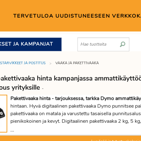
TERVETULOA UUDISTUNEESEEN VERKKO
KSET JA KAMPANJAT
STARVIKKEET JA POSTITUS
VAAKA JA PAKETTIVAAKA
pakettivaaka hinta kampanjassa ammattikäyttöö
ous yrityksille
-
Pakettivaaka hinta - tarjouksessa, tarkka Dymo ammattikä
hintaan. Hyvä digitaalinen pakettivaaka Dymo punnitsee pak
pakettivaaka on matala ja varustettu tasaisella punnitusalust
pienikokoinen ja kevyt. Digitaalinen pakettivaaka 2 kg, 5 kg
pakettivaaka punnitsee 50 kiloon saakka. Proficientilta käte
...
toimitusajalla.