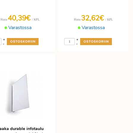
40,39€
32,62€
/ KPL
/ KPL
Hinta
Hinta
Varastossa
Varastossa
+
+
-
-
aaka durable infotaulu