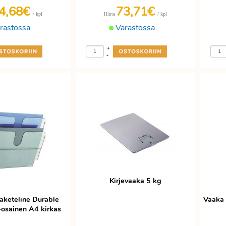
4,68€
73,71€
/ kpl
/ kpl
Hinta
rastossa
Varastossa
+
-
Kirjevaaka 5 kg
keteline Durable
Vaaka 
-osainen A4 kirkas