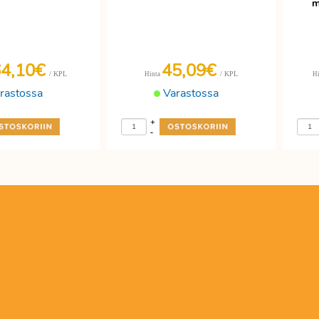
m
64,10€
45,09€
/ KPL
/ KPL
Hinta
H
rastossa
Varastossa
+
-