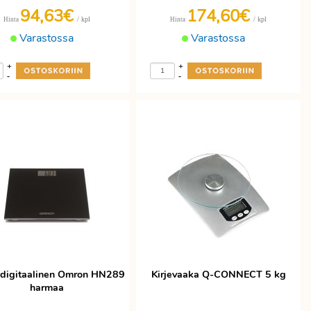
94,63€
174,60€
/ kpl
/ kpl
Hinta
Hinta
Varastossa
Varastossa
+
+
-
-
digitaalinen Omron HN289
Kirjevaaka Q-CONNECT 5 kg
harmaa