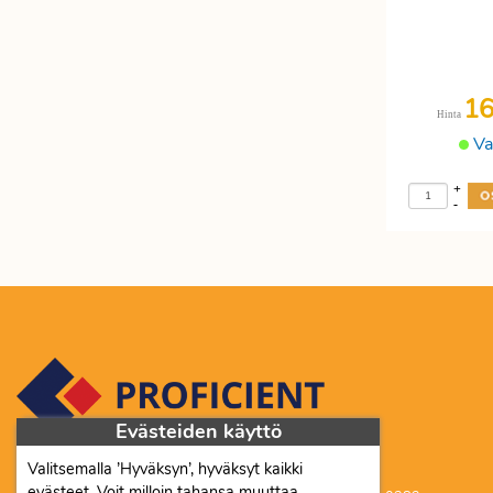
Etätyöhön
Värinauhat
Työkalut
1
Hinta
Va
+
-
Evästeiden käyttö
Valitsemalla ’Hyväksyn’, hyväksyt kaikki
Proficient Co Oy FI07452333
evästeet. Voit milloin tahansa muuttaa