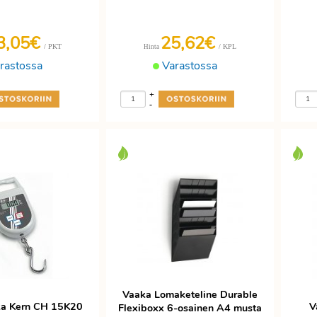
3,05€
25,62€
/ PKT
/ KPL
Hinta
rastossa
Varastossa
+
-
Vaaka Lomaketeline Durable
ka Kern CH 15K20
V
Flexiboxx 6-osainen A4 musta