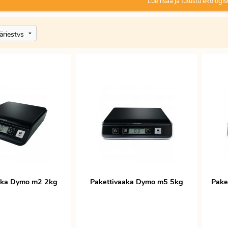
Lue lisää ja tutustu ekologis
aka Dymo m2 2kg
Pakettivaaka Dymo m5 5kg
Pake