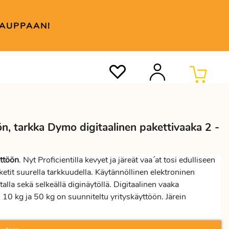
KAUPPAAN!
n, tarkka Dymo digitaalinen pakettivaaka 2 -
yttöön
. Nyt Proficientilla kevyet ja järeät vaa´at tosi edulliseen
etit suurella tarkkuudella. Käytännöllinen elektroninen
alla sekä selkeällä diginäytöllä. Digitaalinen vaaka
, 10 kg ja 50 kg on suunniteltu yrityskäyttöön. Järein
vä elektroninen vaaka nyt tarjous hintaan, parin päivän