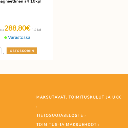
agneettinen a4 10kpl
288,80€
/ 10 kpl
inta
Varastossa
+
-
MAKSUTAVAT, TOIMITUSKULUT JA UKK
›
TIETOSUOJASELOSTE ›
TOIMITUS-JA MAKSUEHDOT ›