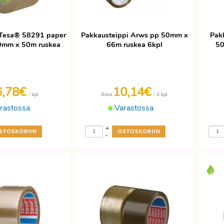
 Tesa® 58291 paper
Pakkausteippi Arws pp 50mm x
Pak
0mm x 50m ruskea
66m ruskea 6kpl
50
6,78€
10,14€
/ kpl
/ 6 kpl
Hinta
rastossa
Varastossa
+
-