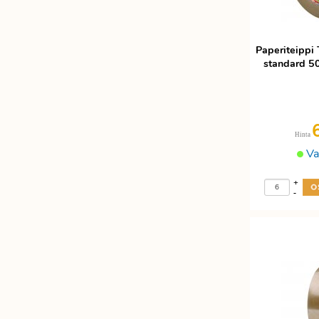
Paperiteippi
standard 5
Hinta
Va
+
-