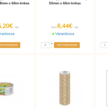
38mm x 66m kirkas
50mm x 66m kirkas
5,20€
6,44€
/ kpl
/ kpl
Hinta
rastossa
Varastossa
+
-