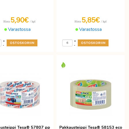
5,90€
5,85€
/ kpl
/ kpl
Hinta
Hinta
Varastossa
Varastossa
+
+
-
-
usteippi Tesa® 57807 pp
Pakkausteippi Tesa® 58153 eco