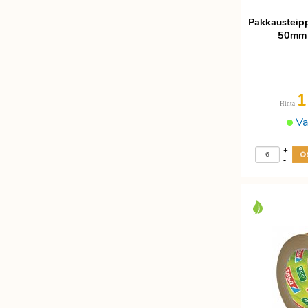
Pakkausteip
50mm 
1
Hinta
Va
+
-