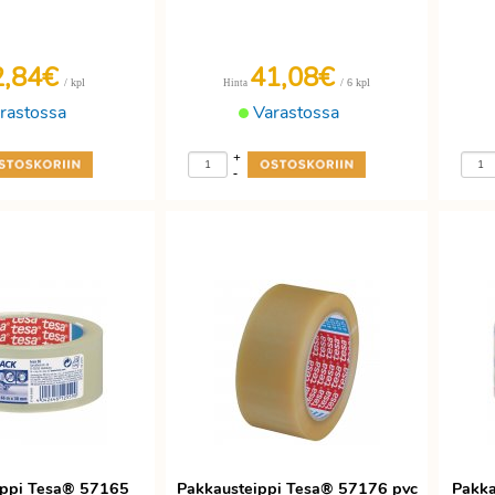
2,84€
41,08€
/ kpl
/ 6 kpl
Hinta
rastossa
Varastossa
+
-
ippi Tesa® 57165
Pakkausteippi Tesa® 57176 pvc
Pakka