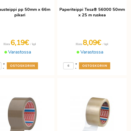
austeippi pp 50mm x 66m
Paperiteippi Tesa® 56000 50mm
pikari
x 25 m ruskea
6,19€
8,09€
/ kpl
/ kpl
Hinta
Hinta
Varastossa
Varastossa
+
+
-
-