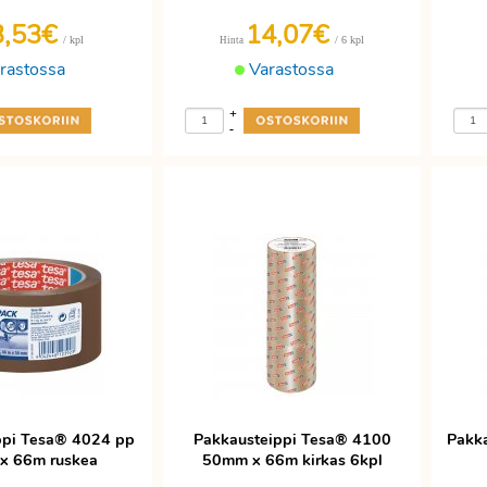
3,53€
14,07€
/ kpl
/ 6 kpl
Hinta
rastossa
Varastossa
+
-
ppi Tesa® 4024 pp
Pakkausteippi Tesa® 4100
Pakk
x 66m ruskea
50mm x 66m kirkas 6kpl