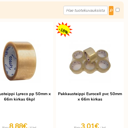
-18%
usteippi Lyreco pp 50mm x
Pakkausteippi Eurocell pvc 50mm
66m kirkas 6kpl
x 66m kirkas
8,88€
3,01
€
/ 6 kpl
/ kpl
Hinta
Hinta