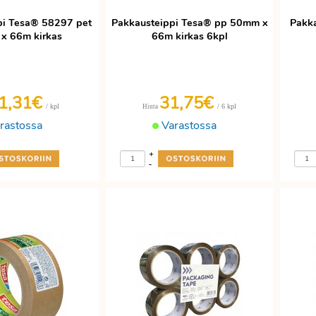
pi Tesa® 58297 pet
Pakkausteippi Tesa® pp 50mm x
Pakk
x 66m kirkas
66m kirkas 6kpl
1,31€
31,75€
/ kpl
/ 6 kpl
Hinta
rastossa
Varastossa
+
-