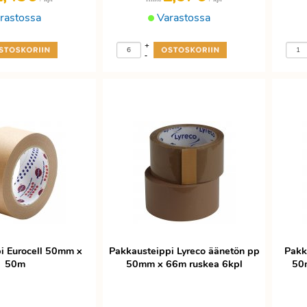
rastossa
Varastossa
+
-
pi Eurocell 50mm x
Pakkausteippi Lyreco äänetön pp
Pakk
50m
50mm x 66m ruskea 6kpl
50