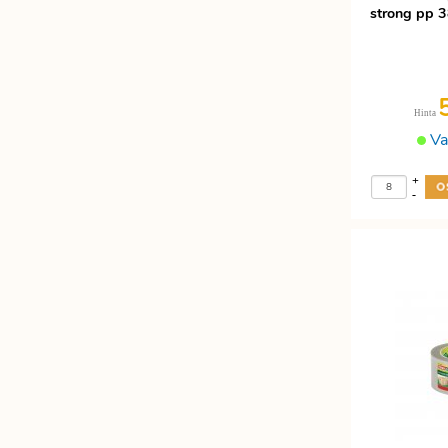
strong pp 
Hinta
Va
+
-