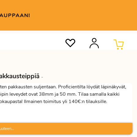
KAUPPAAN!
pakkausteippiä
-
en pakkausten suljentaan. Proficientilta löydät läpinäkyvät,
eipin leveydet ovat 38mm ja 50 mm. Tilaa samalla kaikki
okaupasta! Ilmainen toimitus yli 140€:n tilauksille.
uuteen...