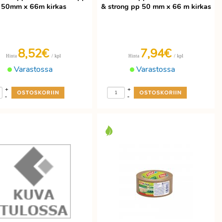
50mm x 66m kirkas
& strong pp 50 mm x 66 m kirkas
8,52€
7,94€
/ kpl
/ kpl
Hinta
Hinta
Varastossa
Varastossa
+
+
-
-