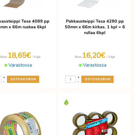
kausteippi Tesa 4089 pp
Pakkausteippi Tesa 4280 pp
mm x 66m ruskea 6kpl
50mm x 66m kirkas. 1 kpl = 6
rullaa 6kpl
18,65€
16,20€
/ 6 kpl
/ 6 kpl
Hinta
Hinta
Varastossa
Varastossa
+
+
-
-