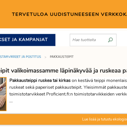
TERVETULOA UUDISTUNEESEEN VERKKO
KSET JA KAMPANJAT
STARVIKKEET JA POSTITUS
PAKKAUSTEIPIT
ipit valikoimassamme läpinäkyvää ja ruskeaa 
Pakkausteippi ruskea tai kirkas
on kestävä teippi monenlaist
ruskeat sekä paperiset pakkausteipit. Yleisimmät pakkaust
toimistotarvikkeet Proficient.fi:n toimistotarvikkeiden verkk
...
Lue lisää ja tutustu ekologis