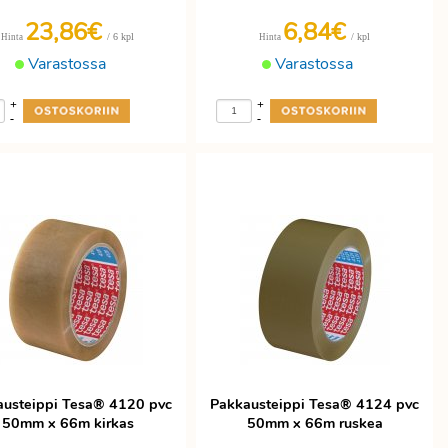
23,86€
6,84€
/ 6 kpl
/ kpl
Hinta
Hinta
Varastossa
Varastossa
+
+
-
-
austeippi Tesa® 4120 pvc
Pakkausteippi Tesa® 4124 pvc
50mm x 66m kirkas
50mm x 66m ruskea