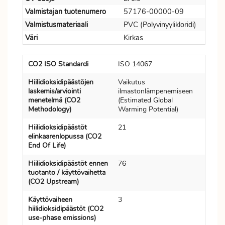
Valmistajan tuotenumero
57176-00000-09
Valmistusmateriaali
PVC (Polyvinyylikloridi)
Väri
Kirkas
CO2 ISO Standardi
ISO 14067
Hiilidioksidipäästöjen
Vaikutus
laskemis/arviointi
ilmastonlämpenemiseen
menetelmä (CO2
(Estimated Global
Methodology)
Warming Potential)
Hiilidioksidipäästöt
21
elinkaarenlopussa (CO2
End Of Life)
Hiilidioksidipäästöt ennen
76
tuotanto / käyttövaihetta
(CO2 Upstream)
Käyttövaiheen
3
hiilidioksidipäästöt (CO2
use-phase emissions)