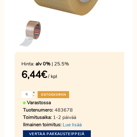
Hinta:
alv 0%
| 25.5%
6,44
€
/ kpl
+
-
Varastossa
Tuotenumero:
483678
Toimitusaika:
1-2 päivää
Ilmainen toimitus:
Lue lisää
VERTAA PAKKAUSTEIPPEJÄ