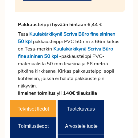
Pakkausteippi hyvään hintaan 6,44 €
Tesa
Kuulakärkikynä Scriva Büro fine sininen
50 kpl
pakkausteippi PVC 50mm x 66m kirkas
on Tesa-merkin
Kuulakärkikynä Scriva Büro
fine sininen 50 kpl
-pakkausteippi PVC-
materiaalista 50 mm leveänä ja 66 metriä
pitkänä kirkkaana. Kirkas pakkausteippi sopii
kohteisiin, joissa ei haluta pakkausteipin
näkyvän.
Ilmainen toimitus yli 140€ tilauksilla
Tekniset tiedot
Tuotekuvaus
Toimitustiedot
Arvostele tuote