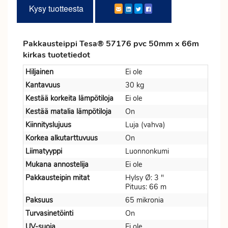
Kysy tuotteesta
Pakkausteippi Tesa® 57176 pvc 50mm x 66m
kirkas tuotetiedot
Hiljainen
Ei ole
Kantavuus
30 kg
Kestää korkeita lämpötiloja
Ei ole
Kestää matalia lämpötiloja
On
Kiinnityslujuus
Luja (vahva)
Korkea alkutarttuvuus
On
Liimatyyppi
Luonnonkumi
Mukana annostelija
Ei ole
Pakkausteipin mitat
Hylsy Ø: 3 "
Pituus: 66 m
Paksuus
65 mikronia
Turvasinetöinti
On
UV-suoja
Ei ole