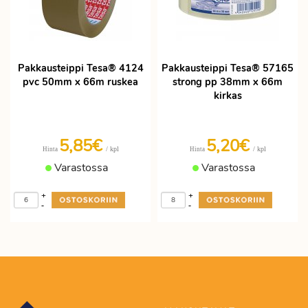
Pakkausteippi Tesa® 4124
Pakkausteippi Tesa® 57165
pvc 50mm x 66m ruskea
strong pp 38mm x 66m
kirkas
5,85€
5,20€
/ kpl
/ kpl
Hinta
Hinta
Varastossa
Varastossa
+
+
-
-