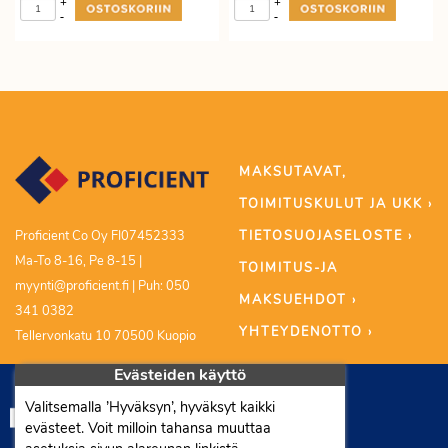
+
+
-
-
MAKSUTAVAT,
TOIMITUSKULUT JA UKK ›
TIETOSUOJASELOSTE ›
Proficient Co Oy FI07452333
Ma-To 8-16, Pe 8-15 |
TOIMITUS-JA
myynti@proficient.fi | Puh: 050
MAKSUEHDOT ›
341 0382
YHTEYDENOTTO ›
Tellervonkatu 10 70500 Kuopio
Evästeiden käyttö
Valitsemalla ’Hyväksyn’, hyväksyt kaikki
evästeet. Voit milloin tahansa muuttaa