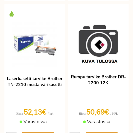
Rumpu tarvike Brother DR-
Laserkasetti tarvike Brother
2200 12K
TN-2210 musta värikasetti
52,13€
50,69€
/ kpl
/ KPL
Hinta
Hinta
Varastossa
Varastossa