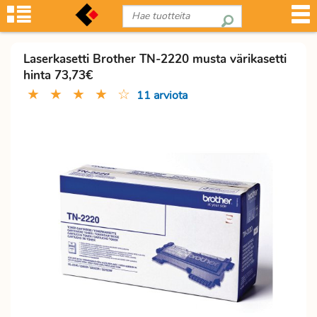
Laserkasetti Brother TN-2220 musta värikasetti
hinta 73,73€
★
★
★
★
☆
11 arviota