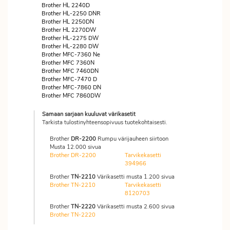
Brother HL 2240D
Brother HL-2250 DNR
Brother HL 2250DN
Brother HL 2270DW
Brother HL-2275 DW
Brother HL-2280 DW
Brother MFC-7360 Ne
Brother MFC 7360N
Brother MFC 7460DN
Brother MFC-7470 D
Brother MFC-7860 DN
Brother MFC 7860DW
Samaan sarjaan kuuluvat värikasetit
Tarkista tulostinyhteensopivuus tuotekohtaisesti.
Brother
DR-2200
Rumpu värijauheen siirtoon
Musta 12.000 sivua
Brother DR-2200
Tarvikekasetti
394966
Brother
TN-2210
Värikasetti musta 1.200 sivua
Brother TN-2210
Tarvikekasetti
8120703
Brother
TN-2220
Värikasetti musta 2.600 sivua
Brother TN-2220