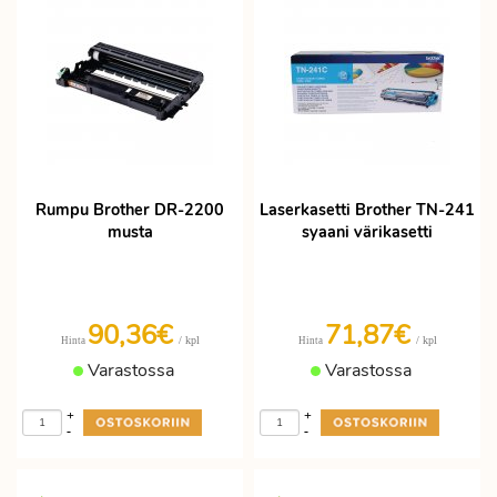
Rumpu Brother DR-2200
Laserkasetti Brother TN-241
musta
syaani värikasetti
90,36€
71,87€
/ kpl
/ kpl
Hinta
Hinta
Varastossa
Varastossa
+
+
-
-