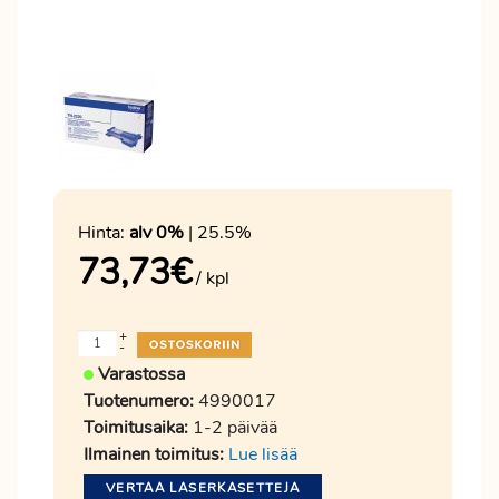
Hinta:
alv 0%
| 25.5%
73,73
€
/ kpl
+
-
Varastossa
Tuotenumero:
4990017
Toimitusaika:
1-2 päivää
Ilmainen toimitus:
Lue lisää
VERTAA LASERKASETTEJA