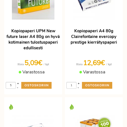
Kopiopaperi UPM New
Kopiopaperi A4 80g
future laser A4 80g on hyvä
Clairefontaine evercopy
kotimainen tulostuspaperi
prestige kierrätyspaperi
edullisesti
5,09€
12,69€
/ kpl
/ kpl
Hinta
Hinta
Varastossa
Varastossa
+
+
-
-