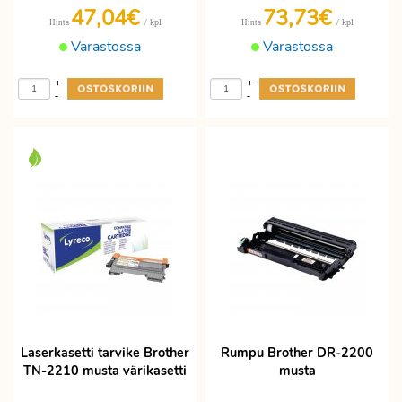
47,04€
73,73€
/ kpl
/ kpl
Hinta
Hinta
Varastossa
Varastossa
+
+
-
-
Laserkasetti tarvike Brother
Rumpu Brother DR-2200
TN-2210 musta värikasetti
musta