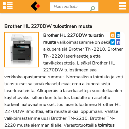
Brother HL 2270DW tulostimen muste
Brother HL 2270DW tulostin
muste
valikoimassamme on sekä
alkuperäisiä Brother TN-2210, Brother
TN-2220 laserkasetteja että
tarvikekasetteja. Lisäksi Brother HL
2270DW tulostimeen saa
verkkokaupastamme rummut. Normaalissa toimisto ja koti
tulostuksessa tarvikekasetit eivät eroa alkuperäisistä
laserkaseteista. Alkuperäisiä laserkasetteja suositellaankin
käytettäväksi silloin kun tulostus laadulle on asetettu
korkeat laatuvaatimukset. Jos lasertulostimesi Brother HL
2270DW ilmoittaa, että muste alkaa loppumaan. Valitse
valikoimastamme uusi Brother TN-2210, Brother TN-
2220 muste aiemman tilalle. Varastotuotteilla
toimitus