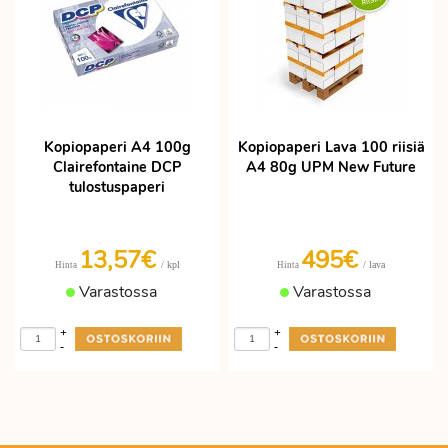
Kopiopaperi A4 100g
Kopiopaperi Lava 100 riisiä
Clairefontaine DCP
A4 80g UPM New Future
tulostuspaperi
13,57€
495€
/ kpl
/ lava
Hinta
Hinta
Varastossa
Varastossa
+
+
-
-