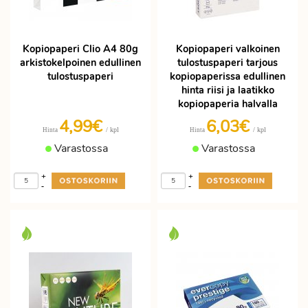
Kopiopaperi Clio A4 80g
Kopiopaperi valkoinen
arkistokelpoinen edullinen
tulostuspaperi tarjous
tulostuspaperi
kopiopaperissa edullinen
hinta riisi ja laatikko
kopiopaperia halvalla
4,99€
6,03€
/ kpl
/ kpl
Hinta
Hinta
Varastossa
Varastossa
+
+
-
-