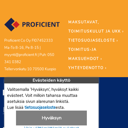
MAKSUTAVAT,
TOIMITUSKULUT JA UKK ›
TIETOSUOJASELOSTE ›
Proficient Co Oy FI07452333
Ma-To 8-16, Pe 8-15 |
TOIMITUS-JA
myynti@proficient.fi | Puh: 050
MAKSUEHDOT ›
341 0382
YHTEYDENOTTO ›
Tellervonkatu 10 70500 Kuopio
Evästeiden käyttö
Valitsemalla ’Hyväksyn’, hyväksyt kaikki
evästeet. Voit milloin tahansa muuttaa
asetuksia sivun alareunan linkistä.
Lue lisää
tietosuojaseloste
esta.
Hyväksyn