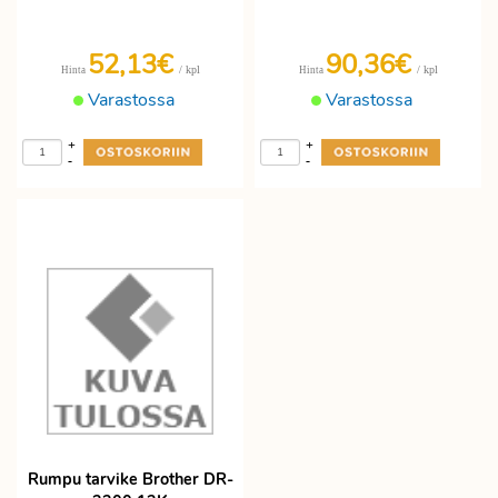
52,13€
90,36€
/ kpl
/ kpl
Hinta
Hinta
Varastossa
Varastossa
+
+
-
-
Rumpu tarvike Brother DR-