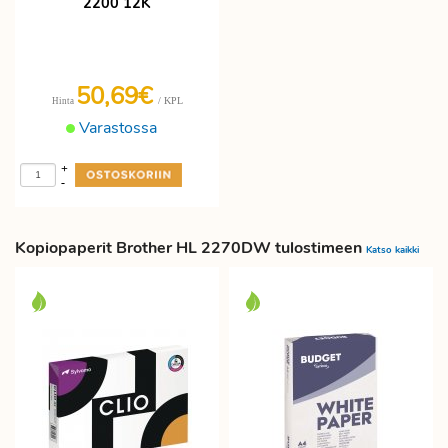
2200 12K
50,69€
/ KPL
Hinta
Varastossa
+
-
Kopiopaperit Brother HL 2270DW tulostimeen
Katso kaikki