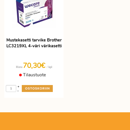
Mustekasetti tarvike Brother
LC3219XL 4-väri värikasetti
70,30€
/ kpl
Hinta
Tilaustuote
+
-