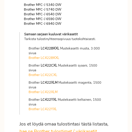
Brother MFC-J 5340 DW
Brother MFC-J 5740 DW
Brother MFC-J 6540 DW
Brother MFC-J 6590 DW
Brother MFC-J 6940 DW
Samaan sarjaan kuuluvat värikasetit
Tarkista tulostinyhteensopivuus tuotekohtaisesti.
Brother
LC422BKXL
Mustekasetti musta, 3.000
sivua
Brother LC422BKXL
Brother
LC422CXL
Mustekasetti syaani, 1500
sivua
Brother LC422CXL
Brother
LC422XLM
Mustekasetti magenta, 1500
sivua
Brother LC422XLM
Brother
LC422YXL
Mustekasetti keltainen, 1500
sivua
Brother LC422YXL
Jos et löydä omaa tulostintasi tästä listasta,
hae se Brother tulostimet / värikasetit