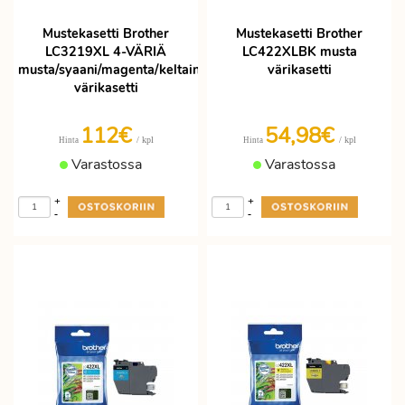
Mustekasetti Brother
Mustekasetti Brother
LC3219XL 4-VÄRIÄ
LC422XLBK musta
musta/syaani/magenta/keltainen
värikasetti
värikasetti
112€
54,98€
/ kpl
/ kpl
Hinta
Hinta
Varastossa
Varastossa
+
+
-
-