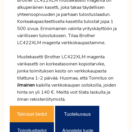
Brother LC422XLM mustekasetti magenta on
alkuperäinen kasetti, joka takaa täydellisen
yhteensopivuuden ja parhaan tulostuslaadun.
Korkeakapasiteettisella kasetilla tulostat jopa 1
500 sivua. Erinomainen valinta yrityskäyttöön ja
värilliseen tulostukseen. Tilaa Brother
LC422XLM magenta verkkokaupastamme.
Mustekasetti Brother LC422XLM magenta
värikasetti on korkeatasoinen kopiotarvike,
jonka toimituksen kesto on verkkokaupasta
tilattuna 1-2 päivää. Huomaa, että Toimitus on
ilmainen
kaikilla verkkokaupan ostoksilla, joiden
hinta on yli 140 €. Meiltä voit tilata laskulla ja
ilman rekisteröitymistä.
Tekniset tiedot
Tuotekuvaus
Toimitustiedot
Arvostele tuote