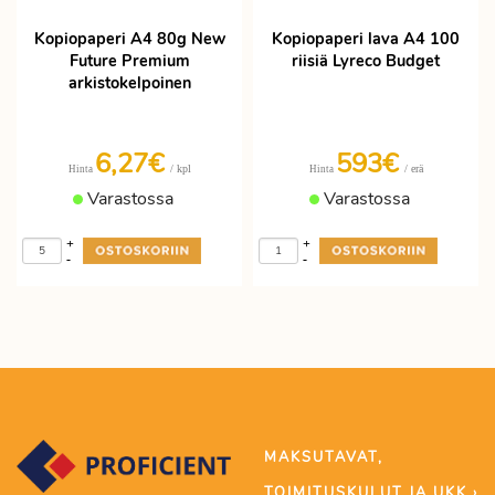
Kopiopaperi A4 80g New
Kopiopaperi lava A4 100
Future Premium
riisiä Lyreco Budget
arkistokelpoinen
6,27€
593€
/ kpl
/ erä
Hinta
Hinta
Varastossa
Varastossa
+
+
-
-
MAKSUTAVAT,
TOIMITUSKULUT JA UKK ›