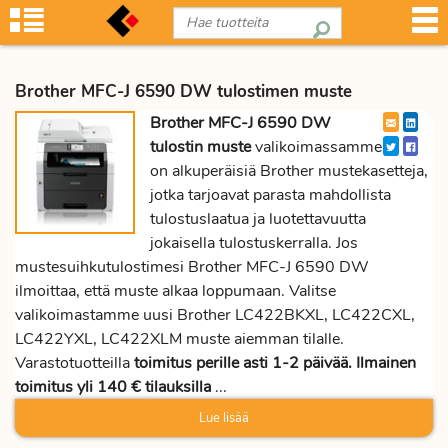
Brother MFC-J 6590 DW tulostimen muste
Brother MFC-J 6590 DW
tulostin muste
valikoimassamme
on alkuperäisiä Brother mustekasetteja,
jotka tarjoavat parasta mahdollista
tulostuslaatua ja luotettavuutta
jokaisella tulostuskerralla. Jos
mustesuihkutulostimesi Brother MFC-J 6590 DW
ilmoittaa, että muste alkaa loppumaan. Valitse
valikoimastamme uusi Brother LC422BKXL, LC422CXL,
LC422YXL, LC422XLM muste aiemman tilalle.
Varastotuotteilla
toimitus perille asti 1-2 päivää. Ilmainen
toimitus yli 140 € tilauksilla
...
Lue lisää