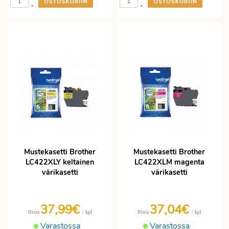
-
-
Mustekasetti Brother
Mustekasetti Brother
LC422XLY keltainen
LC422XLM magenta
värikasetti
värikasetti
37,99€
37,04€
/ kpl
/ kpl
Hinta
Hinta
Varastossa
Varastossa