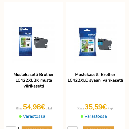
Mustekasetti Brother
Mustekasetti Brother
LC422XLBK musta
LC422XLC syaani värikasetti
värikasetti
54,98€
35,59€
/ kpl
/ kpl
Hinta
Hinta
Varastossa
Varastossa
+
+