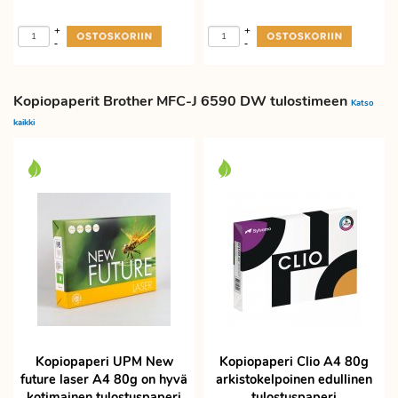
+
+
-
-
Kopiopaperit Brother MFC-J 6590 DW tulostimeen
Katso
kaikki
Kopiopaperi UPM New
Kopiopaperi Clio A4 80g
future laser A4 80g on hyvä
arkistokelpoinen edullinen
kotimainen tulostuspaperi
tulostuspaperi