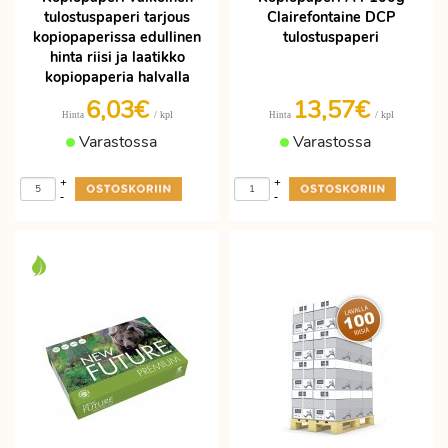
tulostuspaperi tarjous
Clairefontaine DCP
kopiopaperissa edullinen
tulostuspaperi
hinta riisi ja laatikko
kopiopaperia halvalla
6,03€
13,57€
/ kpl
/ kpl
Hinta
Hinta
Varastossa
Varastossa
+
+
-
-