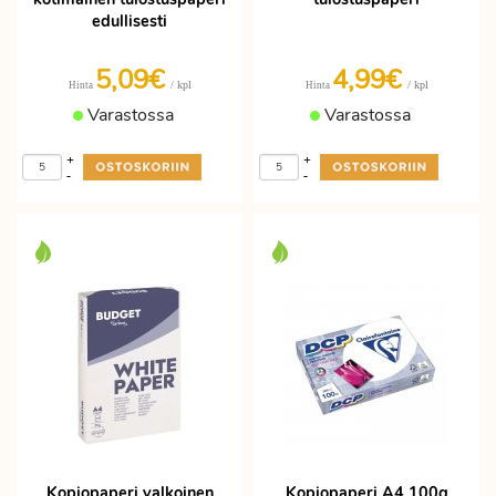
edullisesti
5,09€
4,99€
/ kpl
/ kpl
Hinta
Hinta
Varastossa
Varastossa
+
+
-
-
Kopiopaperi valkoinen
Kopiopaperi A4 100g