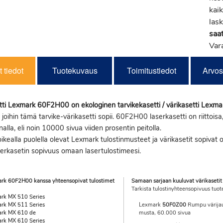
kaik
lask
saat
Var
 tiedot
Tuotekuvaus
Toimitustiedot
Arvos
ti Lexmark 60F2H00 on ekologinen tarvikekasetti / värikasetti Lexma
, joihin tämä tarvike-värikasetti sopii. 60F2H00 laserkasetti on riittois
nalla, eli noin 10000 sivua viiden prosentin peitolla.
ikealla puolella olevat Lexmark tulostinmusteet ja värikasetit sopivat 
serkasetin sopivuus omaan lasertulostimeesi.
rk 60F2H00 kanssa yhteensopivat tulostimet
Samaan sarjaan kuuluvat värikasetit
Tarkista tulostinyhteensopivuus tuot
rk MX 510 Series
rk MX 511 Series
Lexmark
50F0Z00
Rumpu värijau
rk MX 610 de
musta, 60.000 sivua
rk MX 610 Series