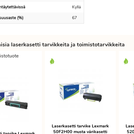
ntäytettävissä
Kyllä
isuusaste (%)
67
sia laserkasetti tarvikkeita ja toimistotarvikkeita
istotuote
Laserkasetti tarvike Lexmark
Lase
50F2H00 musta värikasetti
52D
ti tarvike Lexmark