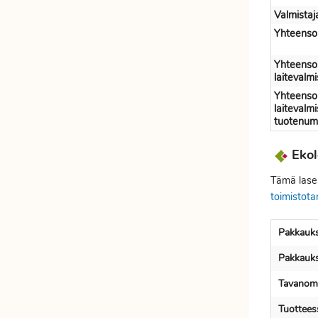
Etätyöhön
Valmista
Värinauhat
Yhteenso
Työkalut
Yhteenso
laitevalmi
Yhteenso
laitevalmi
tuotenum
Ekol
Tämä laser
toimistota
Pakkauks
Pakkauks
Tavanoma
Tuotteess