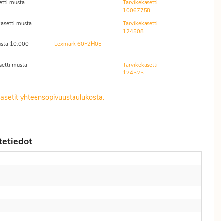
tti musta
Tarvikekasetti
10067758
asetti musta
Tarvikekasetti
124508
usta 10.000
Lexmark 60F2H0E
etti musta
Tarvikekasetti
124525
kasetit yhteensopivuustaulukosta.
tetiedot