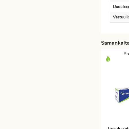
Uudellee
Vastuull
Samankaltai
Po
Laserkaset