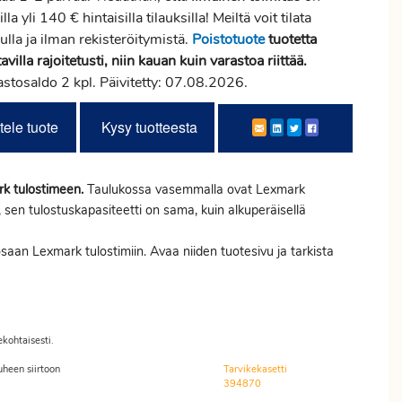
illa yli 140 € hintaisilla tilauksilla! Meiltä voit tilata
ulla ja ilman rekisteröitymistä.
Poistotuote
tuotetta
avilla rajoitetusti, niin kauan kuin varastoa riittää.
astosaldo 2 kpl. Päivitetty: 07.08.2026.
tele tuote
Kysy tuotteesta
rk tulostimeen.
Taulukossa vasemmalla ovat Lexmark
a, sen tulostuskapasiteetti on sama, kuin alkuperäisellä
osaan Lexmark tulostimiin. Avaa niiden tuotesivu ja tarkista
ekohtaisesti.
heen siirtoon
Tarvikekasetti
394870