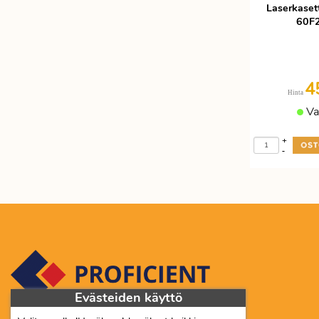
Laserkaset
60F
4
Hinta
Va
+
-
Evästeiden käyttö