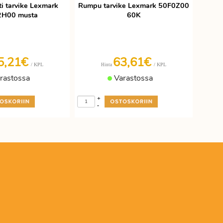
ti tarvike Lexmark
Rumpu tarvike Lexmark 50F0Z00
2H00 musta
60K
5,21€
63,61€
/ KPL
/ KPL
Hinta
rastossa
Varastossa
+
-