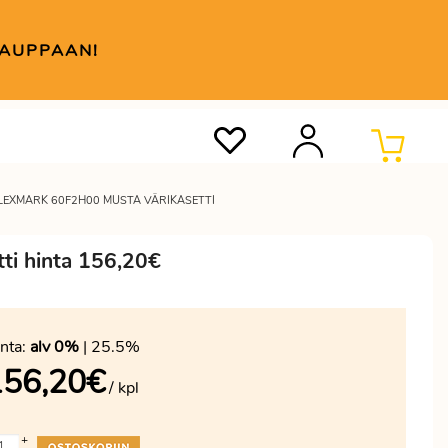
KAUPPAAN!
 LEXMARK 60F2H00 MUSTA VÄRIKASETTI
ti hinta 156,20€
nta:
alv 0%
| 25.5%
156,20
€
/ kpl
+