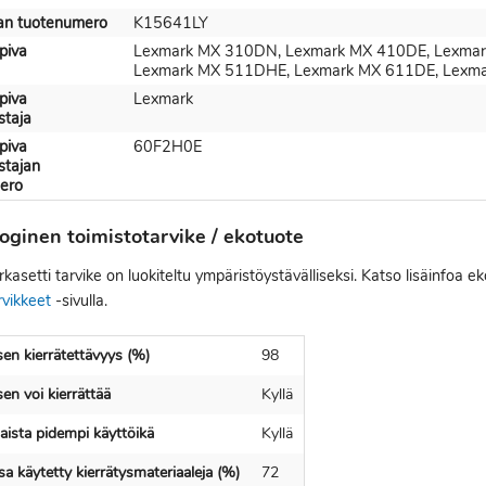
jan tuotenumero
K15641LY
piva
Lexmark MX 310DN, Lexmark MX 410DE, Lexmar
Lexmark MX 511DHE, Lexmark MX 611DE, Lexm
piva
Lexmark
staja
piva
60F2H0E
stajan
ero
oginen toimistotarvike / ekotuote
kasetti tarvike on luokiteltu ympäristöystävälliseksi. Katso lisäinfoa e
rvikkeet
-sivulla.
en kierrätettävyys (%)
98
en voi kierrättää
Kyllä
ista pidempi käyttöikä
Kyllä
a käytetty kierrätysmateriaaleja (%)
72