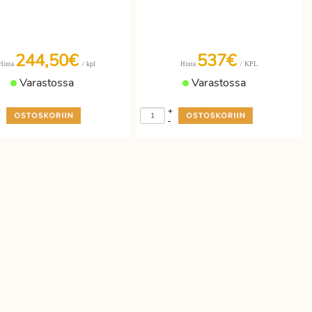
244,50€
537€
/ kpl
/ KPL
Hinta
Hinta
Varastossa
Varastossa
+
+
-