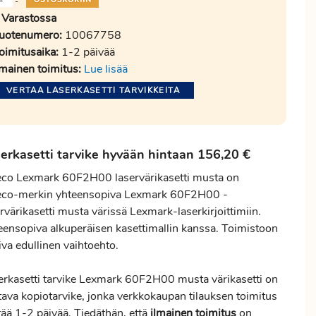
-
Varastossa
uotenumero:
10067758
oimitusaika:
1-2 päivää
lmainen toimitus:
Lue lisää
VERTAA LASERKASETTI TARVIKKEITA
erkasetti tarvike hyvään hintaan 156,20 €
eco Lexmark 60F2H00 laservärikasetti musta on
eco-merkin yhteensopiva Lexmark 60F2H00 -
rvärikasetti musta värissä Lexmark-laserkirjoittimiin.
eensopiva alkuperäisen kasettimallin kanssa. Toimistoon
va edullinen vaihtoehto.
erkasetti tarvike Lexmark 60F2H00 musta värikasetti on
stava kopiotarvike, jonka verkkokaupan tilauksen
toimitus
tää 1-2 päivää. Tiedäthän, että
ilmainen
toimitus
on