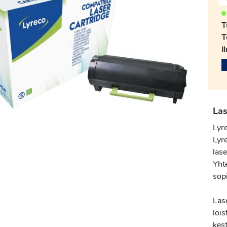
T
T
I
Las
Lyr
Lyr
lase
Yht
sopi
Las
loi
kes