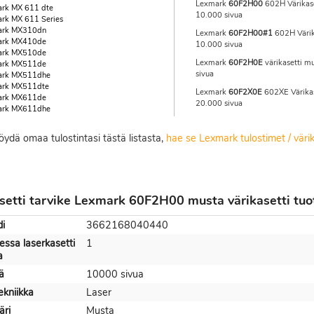
Lexmark
60F2H00
602H Värikase
rk MX 611 dte
10.000 sivua
rk MX 611 Series
ark MX310dn
Lexmark
60F2H00#1
602H Värik
ark MX410de
10.000 sivua
ark MX510de
Lexmark
60F2H0E
värikasetti m
ark MX511de
sivua
ark MX511dhe
ark MX511dte
Lexmark
60F2X0E
602XE Värikas
ark MX611de
20.000 sivua
ark MX611dhe
löydä omaa tulostintasi tästä listasta,
hae se Lexmark tulostimet / väri
setti tarvike Lexmark 60F2H00 musta värikasetti tuo
i
3662168040440
ssa laserkasetti
1
a
ä
10000 sivua
ekniikka
Laser
äri
Musta