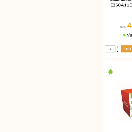
E260A11E m
4
Hinta
Va
+
-