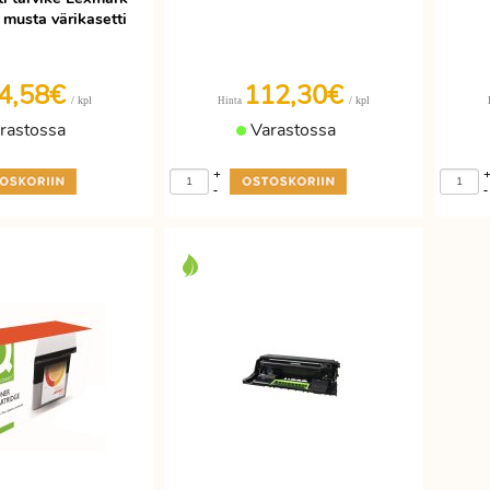
usta värikasetti
4,58€
112,30€
/ kpl
/ kpl
Hinta
rastossa
Varastossa
+
-
-