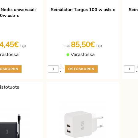
 Nedis universaali
Seinälaturi Targus 100 w usb-c
Sein
0w usb-c
4,45€
85,50€
/ kpl
/ kpl
Hinta
rastossa
Varastossa
+
-
-
istotuote