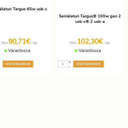
älaturi Targus 65w usb-c
Seinälaturi Targus® 100w gan 2
usb-c® 2 usb-a
90,71€
102,30€
/ kpl
/ kpl
Hinta
Hinta
Varastossa
Varastossa
+
+
-