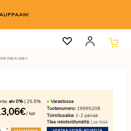
KAUPPAAN!
25W USB-A USB-C
nta:
alv 0%
| 25.5%
Varastossa
Tuotenumero:
19995208
13,06
€
/ kpl
Toimitusaika:
1-2 päivää
Tilaa rekisteröitymättä:
Lue lisää
+
VERTAA SEINÄLATUREITA