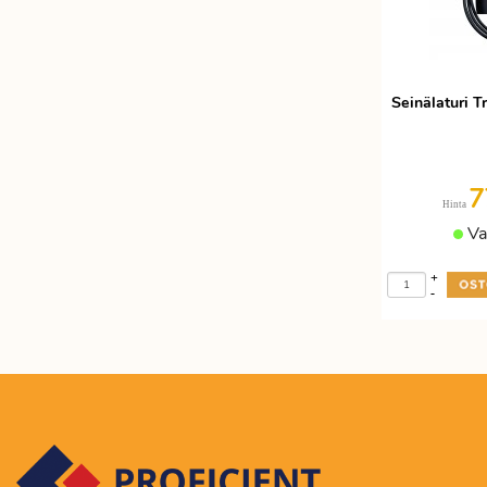
Etätyöhön
Värinauhat
Työkalut
Seinälaturi 
7
Hinta
Va
+
-