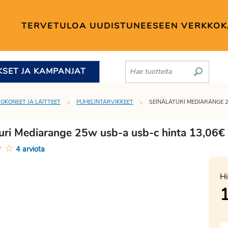
TERVETULOA UUDISTUNEESEEN VERKKO
KSET JA KAMPANJAT
TOKONEET JA LAITTEET
PUHELINTARVIKKEET
SEINÄLATURI MEDIARANGE 
turi Mediarange 25w usb-a usb-c hinta 13,06€
★
☆
4 arviota
Hi