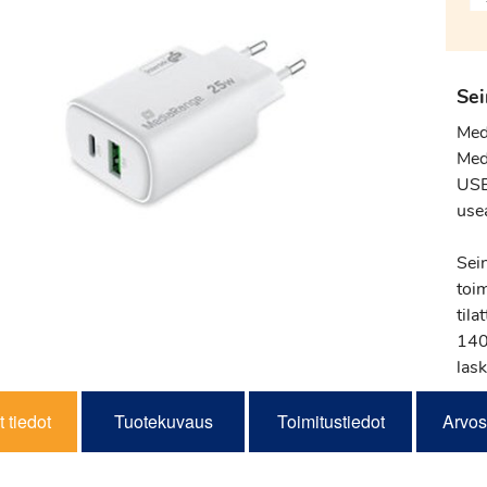
Sei
Med
Med
USB
use
Sei
toi
tila
140 
lask
 tiedot
Tuotekuvaus
Toimitustiedot
Arvos