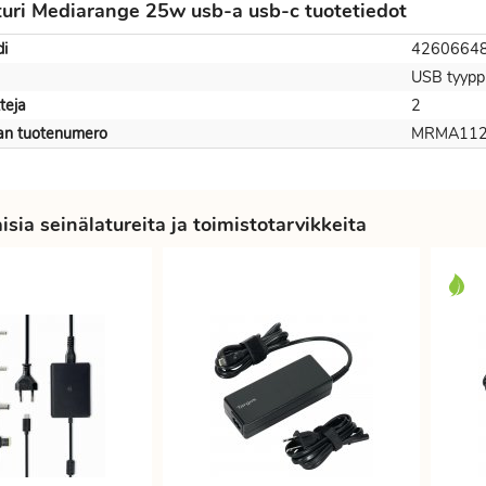
turi Mediarange 25w usb-a usb-c tuotetiedot
i
4260664
USB tyyppi
teja
2
jan tuotenumero
MRMA112
sia seinälatureita ja toimistotarvikkeita