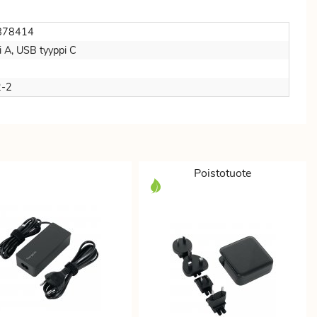
878414
 A, USB tyyppi C
-2
Poistotuote