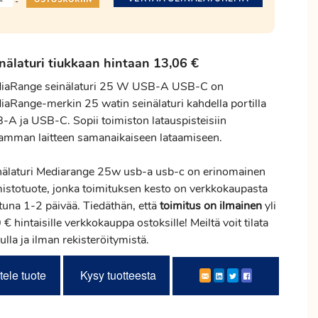
-
nälaturi tiukkaan hintaan 13,06 €
iaRange seinälaturi 25 W USB-A USB-C on
iaRange-merkin 25 watin seinälaturi kahdella portilla
-A ja USB-C. Sopii toimiston latauspisteisiin
amman laitteen samanaikaiseen lataamiseen.
nälaturi Mediarange 25w usb-a usb-c on erinomainen
mistotuote, jonka toimituksen kesto on verkkokaupasta
ttuna 1-2 päivää. Tiedäthän, että
toimitus
on ilmainen
yli
€ hintaisille verkkokauppa ostoksille! Meiltä voit tilata
ulla ja ilman rekisteröitymistä.
tele tuote
Kysy tuotteesta