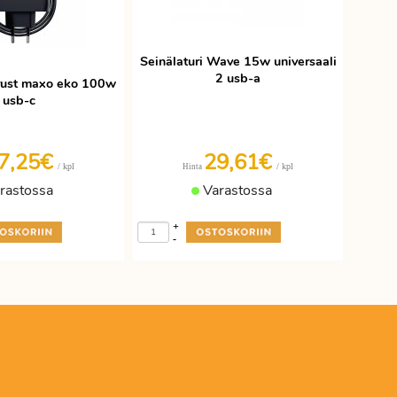
Seinälaturi Wave 15w universaali
2 usb-a
Trust maxo eko 100w
usb-c
7,25€
29,61€
/ kpl
/ kpl
Hinta
rastossa
Varastossa
+
-