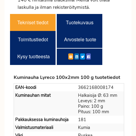
140 € hintaisilla tilauksilla! Meiltä voit tilata
laskulla ja ilman rekisteröitymistä.
Tekniset tiedot
Tuotekuvaus
Toimitustiedot
Arvostele tuote
Kysy tuotteesta
Kuminauha Lyreco 100x2mm 100 g tuotetiedot
EAN-koodi
3662168008174
Kuminauhan mitat
Halkaisija Ø: 63 mm
Leveys: 2 mm
Paino: 100 g
Pituus: 100 mm
Pakkauksessa kuminauhoja
181
Valmistusmateriaali
Kumia
Väri
Ruskea