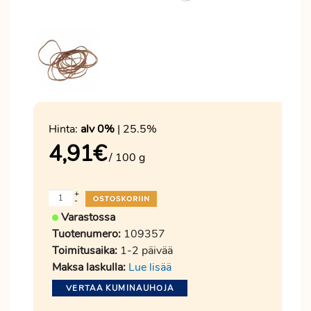
Hinta:
alv 0%
| 25.5%
4,91
€
/ 100 g
+
-
Varastossa
Tuotenumero:
109357
Toimitusaika:
1-2 päivää
Maksa laskulla:
Lue lisää
VERTAA KUMINAUHOJA