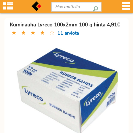
Kuminauha Lyreco 100x2mm 100 g hinta 4,91€
★
★
★
★
☆
11 arviota