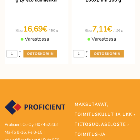
g Lyreco kumilenkki
200x2mm 100 g
16,69€
7,11€
/ 500 g
/ 100 g
Hinta
Hinta
Varastossa
Varastossa
+
+
-
-
MAKSUTAVAT,
TOIMITUSKULUT JA UKK ›
TIETOSUOJASELOSTE ›
Proficient Co Oy FI07452333
Ma-To 8-16, Pe 8-15 |
TOIMITUS-JA