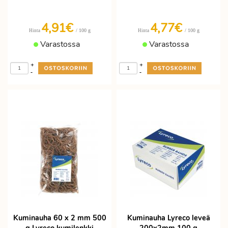
4,91€
4,77€
/ 100 g
/ 100 g
Hinta
Hinta
Varastossa
Varastossa
+
+
-
-
Kuminauha 60 x 2 mm 500
Kuminauha Lyreco leveä