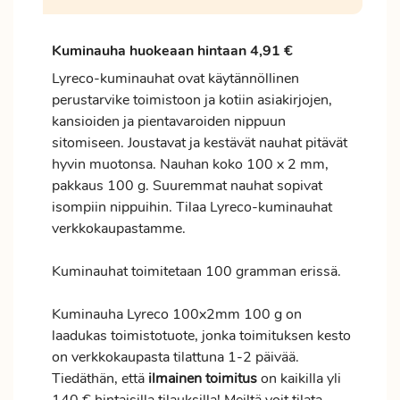
Kuminauha huokeaan hintaan 4,91 €
Lyreco-kuminauhat ovat käytännöllinen
perustarvike toimistoon ja kotiin asiakirjojen,
kansioiden ja pientavaroiden nippuun
sitomiseen. Joustavat ja kestävät nauhat pitävät
hyvin muotonsa. Nauhan koko 100 x 2 mm,
pakkaus 100 g. Suuremmat nauhat sopivat
isompiin nippuihin. Tilaa Lyreco-kuminauhat
verkkokaupastamme.
Kuminauhat toimitetaan 100 gramman erissä.
Kuminauha Lyreco 100x2mm 100 g on
laadukas toimistotuote, jonka toimituksen kesto
on verkkokaupasta tilattuna 1-2 päivää.
Tiedäthän, että
ilmainen
toimitus
on kaikilla yli