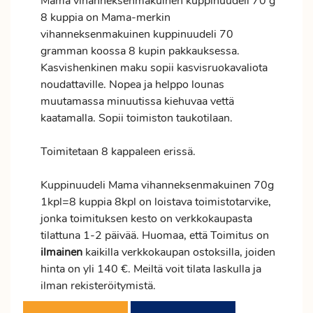
Mama vihanneksenmakuinen kuppinuudeli 70 g
8 kuppia on Mama-merkin
vihanneksenmakuinen kuppinuudeli 70
gramman koossa 8 kupin pakkauksessa.
Kasvishenkinen maku sopii kasvisruokavaliota
noudattaville. Nopea ja helppo lounas
muutamassa minuutissa kiehuvaa vettä
kaatamalla. Sopii toimiston taukotilaan.
Toimitetaan 8 kappaleen erissä.
Kuppinuudeli Mama vihanneksenmakuinen 70g
1kpl=8 kuppia 8kpl on loistava toimistotarvike,
jonka toimituksen kesto on verkkokaupasta
tilattuna 1-2 päivää. Huomaa, että Toimitus on
ilmainen
kaikilla verkkokaupan ostoksilla, joiden
hinta on yli 140 €. Meiltä voit tilata laskulla ja
ilman rekisteröitymistä.