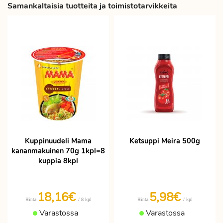
Samankaltaisia tuotteita ja toimistotarvikkeita
Kuppinuudeli Mama
Ketsuppi Meira 500g
kananmakuinen 70g 1kpl=8
kuppia 8kpl
18,16€
5,98€
/ 8 kpl
/ kpl
Hinta
Hinta
Varastossa
Varastossa