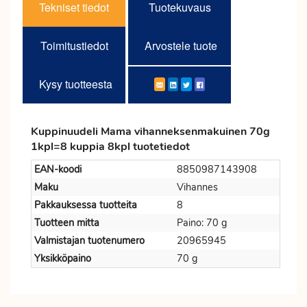
Tekniset tiedot
Tuotekuvaus
Toimitustiedot
Arvostele tuote
Kysy tuotteesta
Kuppinuudeli Mama vihanneksenmakuinen 70g
1kpl=8 kuppia 8kpl tuotetiedot
EAN-koodi
8850987143908
Maku
Vihannes
Pakkauksessa tuotteita
8
Tuotteen mitta
Paino: 70 g
Valmistajan tuotenumero
20965945
Yksikköpaino
70 g