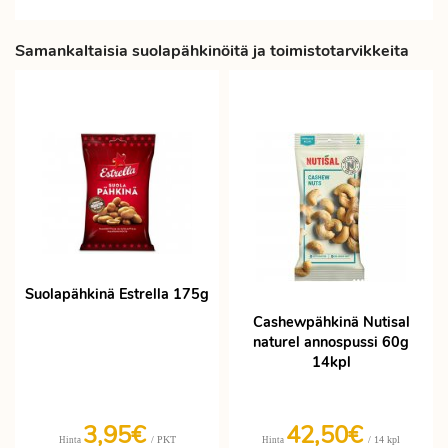
Samankaltaisia suolapähkinöitä ja toimistotarvikkeita
Suolapähkinä Estrella 175g
Cashewpähkinä Nutisal
naturel annospussi 60g
14kpl
3,95€
42,50€
/ PKT
/ 14 kpl
Hinta
Hinta