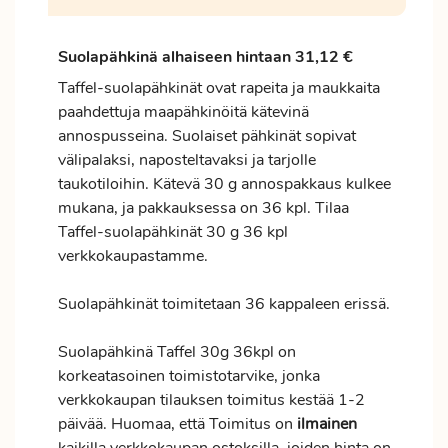
Suolapähkinä alhaiseen hintaan 31,12 €
Taffel-suolapähkinät ovat rapeita ja maukkaita
paahdettuja maapähkinöitä kätevinä
annospusseina. Suolaiset pähkinät sopivat
välipalaksi, naposteltavaksi ja tarjolle
taukotiloihin. Kätevä 30 g annospakkaus kulkee
mukana, ja pakkauksessa on 36 kpl. Tilaa
Taffel-suolapähkinät 30 g 36 kpl
verkkokaupastamme.
Suolapähkinät toimitetaan 36 kappaleen erissä.
Suolapähkinä Taffel 30g 36kpl on
korkeatasoinen toimistotarvike, jonka
verkkokaupan tilauksen
toimitus
kestää 1-2
päivää. Huomaa, että Toimitus on
ilmainen