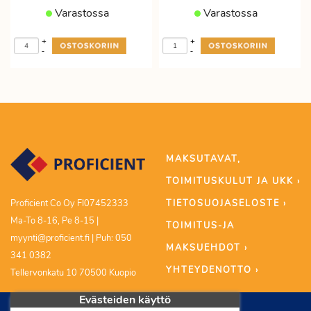
Varastossa
Varastossa
+
+
-
-
MAKSUTAVAT,
TOIMITUSKULUT JA UKK ›
TIETOSUOJASELOSTE ›
Proficient Co Oy FI07452333
Ma-To 8-16, Pe 8-15 |
TOIMITUS-JA
myynti@proficient.fi | Puh: 050
MAKSUEHDOT ›
341 0382
YHTEYDENOTTO ›
Tellervonkatu 10 70500 Kuopio
Evästeiden käyttö