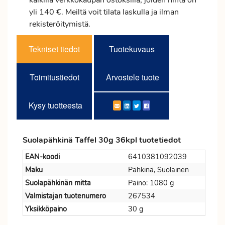
kaikilla verkkokaupan ostoksilla, joiden hinta on
yli 140 €. Meiltä voit tilata laskulla ja ilman
rekisteröitymistä.
Tekniset tiedot
Tuotekuvaus
Toimitustiedot
Arvostele tuote
Kysy tuotteesta
Suolapähkinä Taffel 30g 36kpl tuotetiedot
EAN-koodi
6410381092039
Maku
Pähkinä, Suolainen
Suolapähkinän mitta
Paino: 1080 g
Valmistajan tuotenumero
267534
Yksikköpaino
30 g