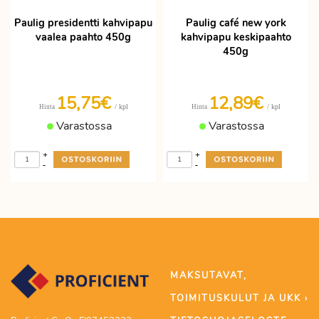
Paulig presidentti kahvipapu
Paulig café new york
vaalea paahto 450g
kahvipapu keskipaahto
450g
15,75€
12,89€
/ kpl
/ kpl
Hinta
Hinta
Varastossa
Varastossa
+
+
-
-
MAKSUTAVAT,
TOIMITUSKULUT JA UKK ›