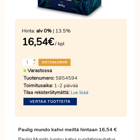
Hinta:
alv 0%
| 13.5%
16,54
€
/ kpl
+
-
Varastossa
Tuotenumero:
5854594
Toimitusaika:
1-2 päivää
Tilaa rekisteröitymättä:
Lue lisää
VERTAA TUOTTEITA
Paulig mundo kahvi meiltä hintaan 16,54 €
Paulig Mundo luomu kahvi suodatinjauhatus