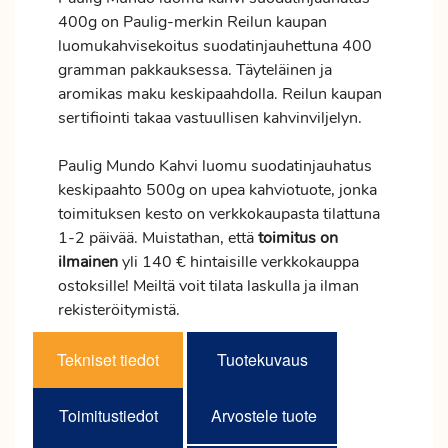
400g on Paulig-merkin Reilun kaupan
luomukahvisekoitus suodatinjauhettuna 400
gramman pakkauksessa. Täyteläinen ja
aromikas maku keskipaahdolla. Reilun kaupan
sertifiointi takaa vastuullisen kahvinviljelyn.
Paulig Mundo Kahvi luomu suodatinjauhatus
keskipaahto 500g on upea kahviotuote, jonka
toimituksen kesto on verkkokaupasta tilattuna
1-2 päivää. Muistathan, että
toimitus
on
ilmainen
yli 140 € hintaisille verkkokauppa
ostoksille! Meiltä voit tilata laskulla ja ilman
rekisteröitymistä.
Tekniset tiedot
Tuotekuvaus
Toimitustiedot
Arvostele tuote