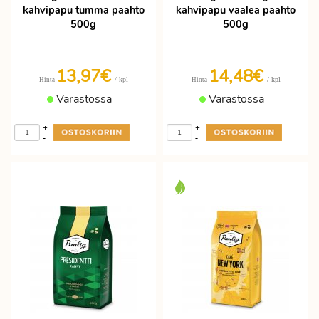
kahvipapu tumma paahto
kahvipapu vaalea paahto
500g
500g
13,97€
14,48€
/ kpl
/ kpl
Hinta
Hinta
Varastossa
Varastossa
+
+
-
-