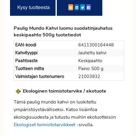
Kysy tuotteesta
Paulig Mundo Kahvi luomu suodatinjauhatus
keskipaahto 500g tuotetiedot
EAN-koodi
6411300164448
Kahvityyppi
Jauhettu kahvi
Paahtoaste
Keskipaahto
Tuotteen mitta
Paino: 500 g
Valmistajan tuotenumero
21003932
Ekologinen toimistotarvike / ekotuote
Tämä paulig mundo kahvi on luokiteltu
ympäristöystävälliseksi. Katso lisäinfoa
ekologisuudesta ja tutustu muihin ekotuotteisiin
Ekologiset toimistotarvikkeet
-sivulla.