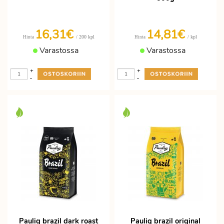
16,31€
14,81€
/ 200 kpl
/ kpl
Hinta
Hinta
Varastossa
Varastossa
+
+
-
-
Paulig brazil dark roast
Paulig brazil original