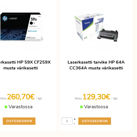
erkasetti HP 59X CF259X
Laserkasetti tarvike HP 64A
musta värikasetti
CC364A musta värikasetti
260,70€
129,30€
/ kpl
/ kpl
Hinta
Hinta
Varastossa
Varastossa
+
+
-