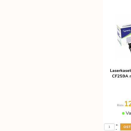
Laserkaset
CF259A mu
1
Hinta
Va
+
-