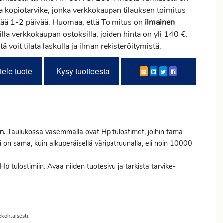
a kopiotarvike, jonka verkkokaupan tilauksen
toimitus
tää 1-2 päivää. Huomaa, että Toimitus on
ilmainen
illa verkkokaupan ostoksilla, joiden hinta on yli 140 €.
tä voit tilata laskulla ja ilman rekisteröitymistä.
tele tuote
Kysy tuotteesta
n.
Taulukossa vasemmalla ovat Hp tulostimet, joihin tämä
ti on sama, kuin alkuperäisellä väripatruunalla, eli noin 10000
p tulostimiin. Avaa niiden tuotesivu ja tarkista tarvike-
ekohtaisesti.