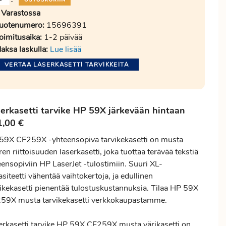
-
Varastossa
uotenumero:
15696391
oimitusaika:
1-2 päivää
aksa laskulla:
Lue lisää
VERTAA LASERKASETTI TARVIKKEITA
erkasetti tarvike HP 59X järkevään hintaan
1,00 €
59X CF259X -yhteensopiva tarvikekasetti on musta
en riittoisuuden laserkasetti, joka tuottaa terävää tekstiä
ensopiviin HP LaserJet -tulostimiin. Suuri XL-
siteetti vähentää vaihtokertoja, ja edullinen
vikekasetti pienentää tulostuskustannuksia. Tilaa HP 59X
59X musta tarvikekasetti verkkokaupastamme.
erkasetti tarvike HP 59X CF259X musta värikasetti on