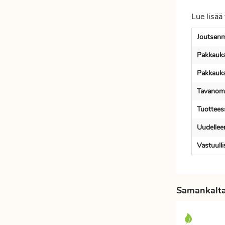
Lue lisää
Joutsenm
Pakkauks
Pakkauks
Tavanoma
Tuotteess
Uudellee
Vastuull
Samankaltai