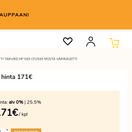
KAUPPAAN!
TI TARVIKE HP 59X CF259X MUSTA VÄRIKASETTI
 hinta 171€
nta:
alv 0%
| 25.5%
171
€
/ kpl
+