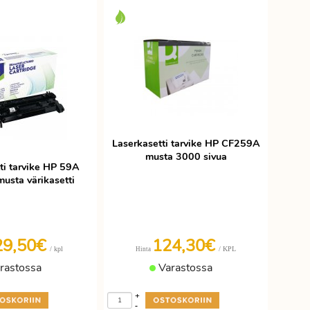
Laserkasetti tarvike HP CF259A
musta 3000 sivua
ti tarvike HP 59A
sta värikasetti
29,50€
124,30€
/ kpl
/ KPL
Hinta
rastossa
Varastossa
+
-