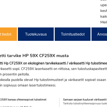
upe
kes
kaik
Meil
 tiedot
Tuotekuvaus
Toimitustiedot
Arvos
etti tarvike HP 59X CF259X musta
ti Hp CF259X on ekologinen tarvikekasetti / värikasetti Hp tulostimee
rikasetti sopii. CF259X laserkasetti on riittoisa, sen tulostuskapasiteet
n prosentin peitolla.
ikealla puolella olevat Hp tulostinmusteet ja värikasetit sopivat osaan H
in sopivuus omaan lasertulostimeesi.
259X kanssa yhteensopivat tulostimet
Samaan sarjaan kuuluvat värikasetit
Tarkista tulostinyhteensopivuus tuot