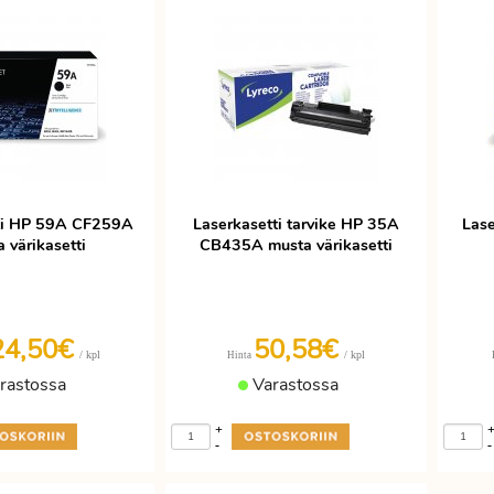
ti HP 59A CF259A
Laserkasetti tarvike HP 35A
Las
 värikasetti
CB435A musta värikasetti
24,50€
50,58€
/ kpl
/ kpl
Hinta
rastossa
Varastossa
+
-
-