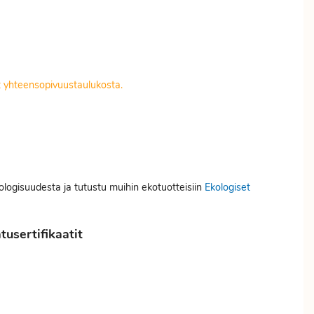
it yhteensopivuustaulukosta.
kologisuudesta ja tutustu muihin ekotuotteisiin
Ekologiset
usertifikaatit