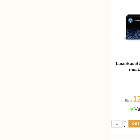
Laserkaset
musta
1
Hinta
Va
+
-