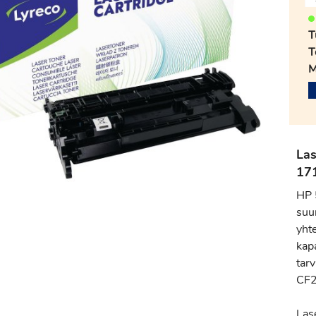
T
T
M
Las
17
HP 
suur
yhte
kapa
tar
CF2
Las