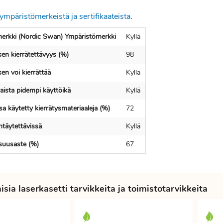
ympäristömerkeistä ja sertifikaateista
.
erkki (Nordic Swan) Ympäristömerkki
Kyllä
en kierrätettävyys (%)
98
en voi kierrättää
Kyllä
ista pidempi käyttöikä
Kyllä
a käytetty kierrätysmateriaaleja (%)
72
ntäytettävissä
Kyllä
isuusaste (%)
67
sia laserkasetti tarvikkeita ja toimistotarvikkeita