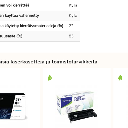
en voi kierrättää
Kyllä
en käyttöä vähennetty
Kyllä
a käytetty kierrätysmateriaaleja (%)
22
isuusaste (%)
83
sia laserkasetteja ja toimistotarvikkeita