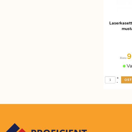
Laserkaset
musta
9
Hinta
Va
+
-