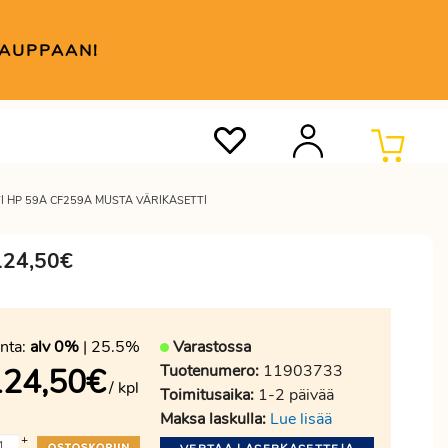
KAUPPAAN!
I HP 59A CF259A MUSTA VÄRIKASETTI
 124,50€
nta:
alv 0%
| 25.5%
Varastossa
Tuotenumero:
11903733
124,50
€
/ kpl
Toimitusaika:
1-2 päivää
Maksa laskulla:
Lue lisää
+