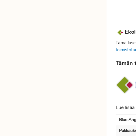
Etätyöhön
Värinauhat
Työkalut
Ekol
Tämä laser
toimistota
Tämän t
Lue lisää
Blue Ange
Pakkauks