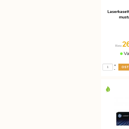
Laserkaset
musta
2
Hinta
Va
+
-