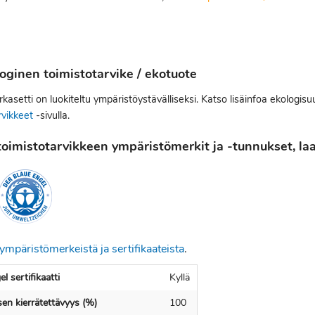
oginen toimistotarvike / ekotuote
kasetti on luokiteltu ympäristöystävälliseksi. Katso lisäinfoa ekologis
rvikkeet
-sivulla.
oimistotarvikkeen ympäristömerkit ja -tunnukset, laat
ympäristömerkeistä ja sertifikaateista
.
l sertifikaatti
Kyllä
en kierrätettävyys (%)
100