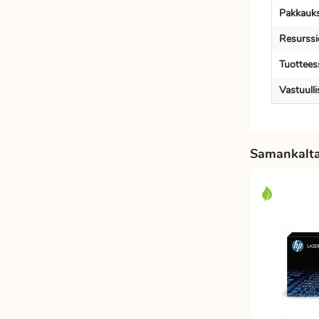
Pakkauks
Resurssi
Tuotteess
Vastuull
Samankaltai