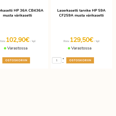
rkasetti HP 36A CB436A
Laserkasetti tarvike HP 59A
musta värikasetti
CF259A musta värikasetti
102,90€
129,50€
/ kpl
/ kpl
Hinta
Hinta
Varastossa
Varastossa
+
+
-