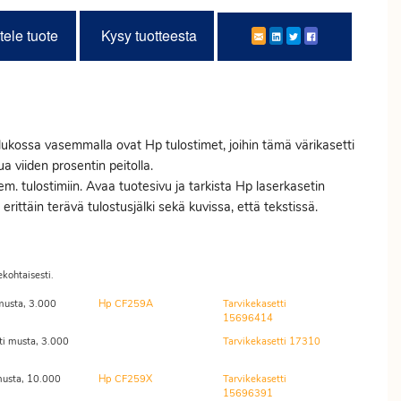
tele tuote
Kysy tuotteesta
ukossa vasemmalla ovat Hp tulostimet, joihin tämä värikasetti
a viiden prosentin peitolla.
 em. tulostimiin. Avaa tuotesivu ja tarkista Hp laserkasetin
ittäin terävä tulostusjälki sekä kuvissa, että tekstissä.
ekohtaisesti.
musta, 3.000
Hp CF259A
Tarvikekasetti
15696414
i musta, 3.000
Tarvikekasetti 17310
musta, 10.000
Hp CF259X
Tarvikekasetti
15696391