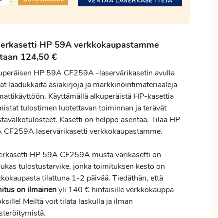
VERTAA LASERKASETTEJA
-
serkasetti HP 59A verkkokaupastamme
taan 124,50 €
uperäisen HP 59A CF259A -laservärikasetin avulla
at laadukkaita asiakirjoja ja markkinointimateriaaleja
attikäyttöön. Käyttämällä alkuperäistä HP-kasettia
istat tulostimen luotettavan toiminnan ja terävät
tavalkotulosteet. Kasetti on helppo asentaa. Tilaa HP
 CF259A laservärikasetti verkkokaupastamme.
erkasetti HP 59A CF259A musta värikasetti on
dukas tulostustarvike, jonka toimituksen kesto on
kokaupasta tilattuna 1-2 päivää. Tiedäthän, että
mitus
on ilmainen
yli 140 € hintaisille verkkokauppa
ksille! Meiltä voit tilata laskulla ja ilman
steröitymistä.