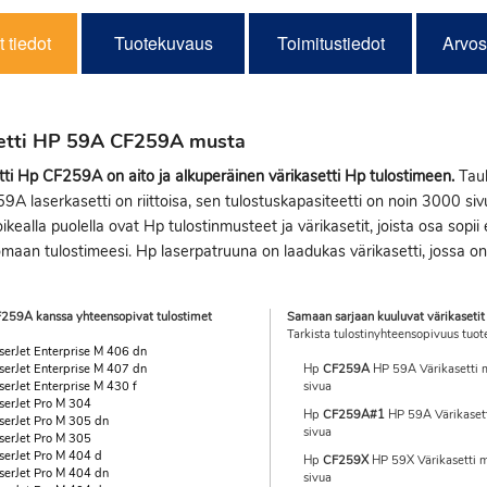
 tiedot
Tuotekuvaus
Toimitustiedot
Arvos
etti HP 59A CF259A musta
ti Hp CF259A on aito ja alkuperäinen värikasetti Hp tulostimeen.
Taul
59A laserkasetti on riittoisa, sen tulostuskapasiteetti on noin 3000 sivu
ikealla puolella ovat Hp tulostinmusteet ja värikasetit, joista osa sopii
maan tulostimeesi. Hp laserpatruuna on laadukas värikasetti, jossa on er
259A kanssa yhteensopivat tulostimet
Samaan sarjaan kuuluvat värikasetit
Tarkista tulostinyhteensopivuus tuot
serJet Enterprise M 406 dn
serJet Enterprise M 407 dn
Hp
CF259A
HP 59A Värikasetti 
serJet Enterprise M 430 f
sivua
serJet Pro M 304
Hp
CF259A#1
HP 59A Värikasett
serJet Pro M 305 dn
sivua
serJet Pro M 305
serJet Pro M 404 d
Hp
CF259X
HP 59X Värikasetti 
serJet Pro M 404 dn
sivua