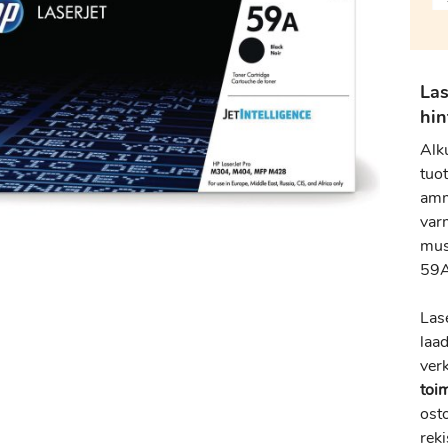
La
hin
Alk
tuot
amm
varm
mus
59A
Las
laa
verk
toi
osto
reki