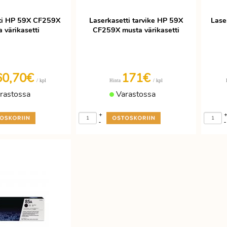
ti HP 59X CF259X
Laserkasetti tarvike HP 59X
Lase
 värikasetti
CF259X musta värikasetti
60,70€
171€
/ kpl
/ kpl
Hinta
rastossa
Varastossa
+
-
-