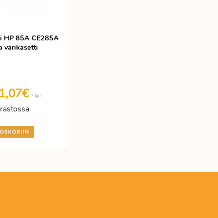
ti HP 85A CE285A
 värikasetti
1,07€
/ kpl
rastossa