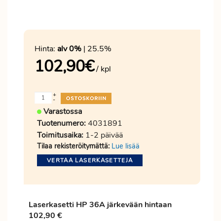
Hinta:
alv 0%
| 25.5%
102,90
€
/ kpl
+
-
Varastossa
Tuotenumero:
4031891
Toimitusaika:
1-2 päivää
Tilaa rekisteröitymättä:
Lue lisää
VERTAA LASERKASETTEJA
Laserkasetti HP 36A järkevään hintaan
102,90 €