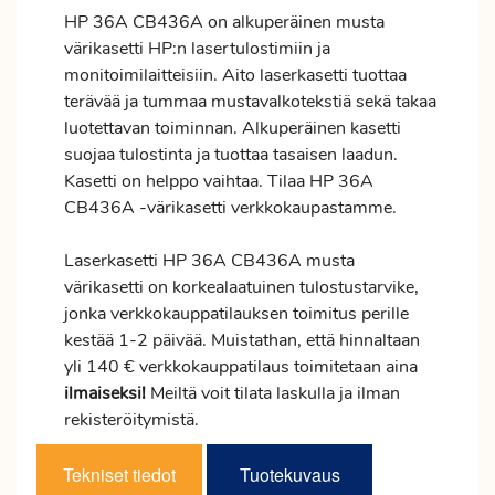
HP 36A CB436A on alkuperäinen musta
värikasetti HP:n lasertulostimiin ja
monitoimilaitteisiin. Aito laserkasetti tuottaa
terävää ja tummaa mustavalkotekstiä sekä takaa
luotettavan toiminnan. Alkuperäinen kasetti
suojaa tulostinta ja tuottaa tasaisen laadun.
Kasetti on helppo vaihtaa. Tilaa HP 36A
CB436A -värikasetti verkkokaupastamme.
Laserkasetti HP 36A CB436A musta
värikasetti on korkealaatuinen tulostustarvike,
jonka verkkokauppatilauksen
toimitus
perille
kestää 1-2 päivää. Muistathan, että hinnaltaan
yli 140 € verkkokauppatilaus toimitetaan aina
ilmaiseksi!
Meiltä voit tilata laskulla ja ilman
rekisteröitymistä.
Tekniset tiedot
Tuotekuvaus