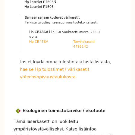
Hp LaserJet P1505N
Hp LaserJet P1506
Samaan sarjaan kuuluvat värikasetit
Tarkista tulostinyhteensopivuus tuotekohtaisesti.
Hp
CB436A
HP 36A Värikasetti musta, 2.000
sivua
Hp CB436A
Tarvikekasetti
4492142
Jos et löydä omaa tulostintasi tästä listasta,
hae se Hp tulostimet / värikasetit
yhteensopivuustaulukosta.
Ekologinen toimistotarvike / ekotuote
Tämä laserkasetti on luokiteltu
ympäristöystävälliseksi. Katso lisäinfoa