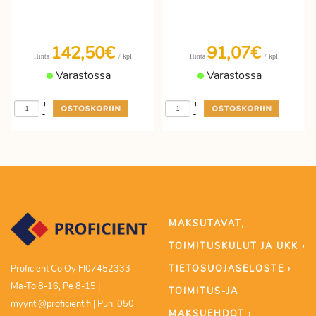
142,50€
91,07€
/ kpl
/ kpl
Hinta
Hinta
Varastossa
Varastossa
+
+
-
-
MAKSUTAVAT,
TOIMITUSKULUT JA UKK ›
TIETOSUOJASELOSTE ›
Proficient Co Oy FI07452333
Ma-To 8-16, Pe 8-15 |
TOIMITUS-JA
myynti@proficient.fi | Puh: 050
MAKSUEHDOT ›