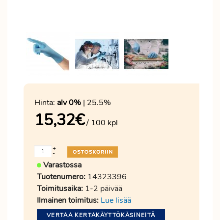
Hinta:
alv 0%
| 25.5%
15,32
€
/ 100 kpl
+
-
Varastossa
Tuotenumero:
14323396
Toimitusaika:
1-2 päivää
Ilmainen toimitus:
Lue lisää
VERTAA KERTAKÄYTTÖKÄSINEITÄ