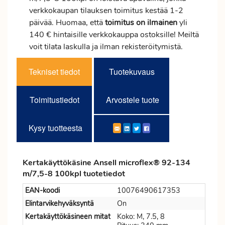
verkkokaupan tilauksen
toimitus
kestää 1-2
päivää. Huomaa, että
toimitus
on ilmainen
yli
140 € hintaisille verkkokauppa ostoksille! Meiltä
voit tilata laskulla ja ilman rekisteröitymistä.
Tekniset tiedot
Tuotekuvaus
Toimitustiedot
Arvostele tuote
Kysy tuotteesta
Kertakäyttökäsine Ansell microflex® 92-134
m/7,5-8 100kpl tuotetiedot
EAN-koodi
10076490617353
Elintarvikehyväksyntä
On
Kertakäyttökäsineen mitat
Koko: M, 7.5, 8