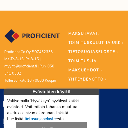
MAKSUTAVAT,
TOIMITUSKULUT JA UKK ›
TIETOSUOJASELOSTE ›
Proficient Co Oy FI07452333
Ma-To 8-16, Pe 8-15 |
TOIMITUS-JA
myynti@proficient.fi | Puh: 050
MAKSUEHDOT ›
341 0382
YHTEYDENOTTO ›
Tellervonkatu 10 70500 Kuopio
Evästeiden käyttö
Valitsemalla ’Hyväksyn’, hyväksyt kaikki
evästeet. Voit milloin tahansa muuttaa
asetuksia sivun alareunan linkistä.
Lue lisää
tietosuojaseloste
esta.