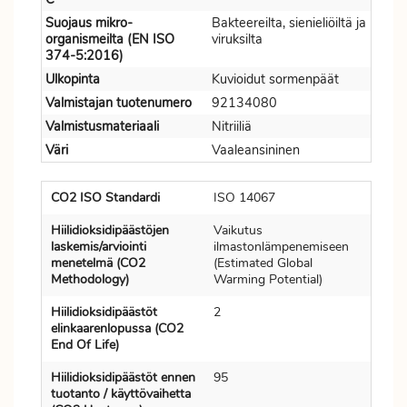
Suojaus mikro-
Bakteereilta, sienieliöiltä ja
organismeilta (EN ISO
viruksilta
374-5:2016)
Ulkopinta
Kuvioidut sormenpäät
Valmistajan tuotenumero
92134080
Valmistusmateriaali
Nitriiliä
Väri
Vaaleansininen
CO2 ISO Standardi
ISO 14067
Hiilidioksidipäästöjen
Vaikutus
laskemis/arviointi
ilmastonlämpenemiseen
menetelmä (CO2
(Estimated Global
Methodology)
Warming Potential)
Hiilidioksidipäästöt
2
elinkaarenlopussa (CO2
End Of Life)
Hiilidioksidipäästöt ennen
95
tuotanto / käyttövaihetta