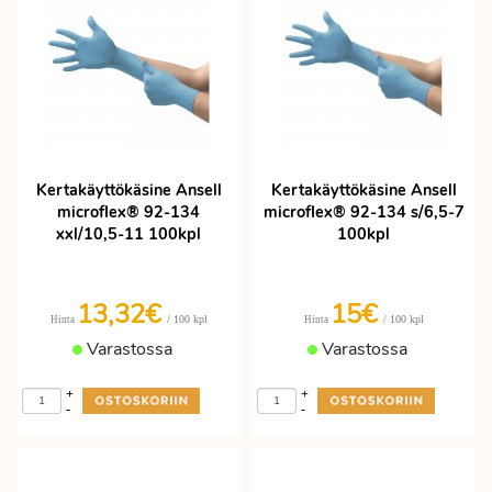
Kertakäyttökäsine Ansell
Kertakäyttökäsine Ansell
microflex® 92-134
microflex® 92-134 s/6,5-7
xxl/10,5-11 100kpl
100kpl
13,32€
15€
/ 100 kpl
/ 100 kpl
Hinta
Hinta
Varastossa
Varastossa
+
+
-
-