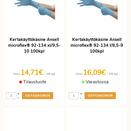
Kertakäyttökäsine Ansell
Kertakäyttökäsine Ansell
microflex® 92-134 xl/9,5-
microflex® 92-134 l/8,5-9
10 100kpl
100kpl
14,71€
16,09€
/ 100 kpl
/ 100 kpl
Hinta
Hinta
Tilaustuote
Varastossa
+
+
-
-