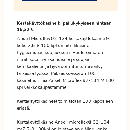
Kertakäyttökäsine kilpailukykyiseen hintaan
15,32 €
Ansell Microflex 92-134 kertakäyttökäsine M
koko 7,5-8 100 kpl on nitriilikäsine
hygieeniseen suojaukseen. Puuteroimaton
nitriili sopii herkkäihoisille ja suojaa
kemikaaleilta, ja hyvä sormituntuma säilyy
tarkassa työssä. Pakkauksessa on 100
käsinettä. Tilaa Ansell Microflex 92-134 M 100
kpl verkkokaupastamme.
Kertakäyttökäsineet toimitetaan 100 kappaleen
erissä.
Kertakäyttökäsine Ansell microflex® 92-134
m/7,5-8 100kpl on loistava apuväline, jonka