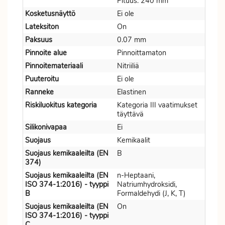
Pituus: 240 mm
Kosketusnäyttö
Ei ole
Lateksiton
On
Paksuus
0.07 mm
Pinnoite alue
Pinnoittamaton
Pinnoitemateriaali
Nitriiliä
Puuteroitu
Ei ole
Ranneke
Elastinen
Riskiluokitus kategoria
Kategoria III vaatimukset
täyttävä
Silikonivapaa
Ei
Suojaus
Kemikaalit
Suojaus kemikaaleilta (EN
B
374)
Suojaus kemikaaleilta (EN
n-Heptaani,
ISO 374-1:2016) - tyyppi
Natriumhydroksidi,
B
Formaldehydi (J, K, T)
Suojaus kemikaaleilta (EN
On
ISO 374-1:2016) - tyyppi
C