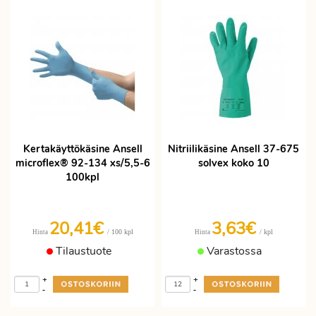
Kertakäyttökäsine Ansell
Nitriilikäsine Ansell 37-675
microflex® 92-134 xs/5,5-6
solvex koko 10
100kpl
20,41€
3,63€
/ 100 kpl
/ kpl
Hinta
Hinta
Tilaustuote
Varastossa
+
+
-
-