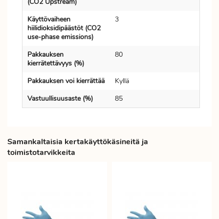
(CO2 Upstream)
Käyttövaiheen
3
hiilidioksidipäästöt (CO2
use-phase emissions)
Pakkauksen
80
kierrätettävyys (%)
Pakkauksen voi kierrättää
Kyllä
Vastuullisuusaste (%)
85
Samankaltaisia kertakäyttökäsineitä ja
toimistotarvikkeita