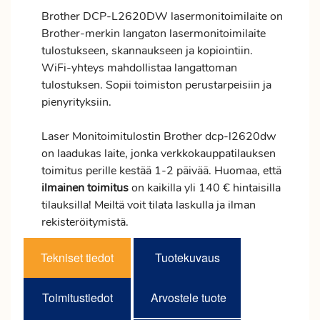
Brother DCP-L2620DW lasermonitoimilaite on
Brother-merkin langaton lasermonitoimilaite
tulostukseen, skannaukseen ja kopiointiin.
WiFi-yhteys mahdollistaa langattoman
tulostuksen. Sopii toimiston perustarpeisiin ja
pienyrityksiin.
Laser Monitoimitulostin Brother dcp-l2620dw
on laadukas laite, jonka verkkokauppatilauksen
toimitus
perille kestää 1-2 päivää. Huomaa, että
ilmainen
toimitus
on kaikilla yli 140 € hintaisilla
tilauksilla! Meiltä voit tilata laskulla ja ilman
rekisteröitymistä.
Tekniset tiedot
Tuotekuvaus
Toimitustiedot
Arvostele tuote