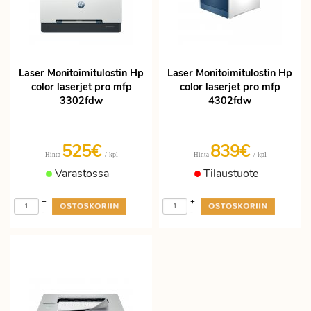
Laser Monitoimitulostin Hp
Laser Monitoimitulostin Hp
color laserjet pro mfp
color laserjet pro mfp
3302fdw
4302fdw
525€
839€
/ kpl
/ kpl
Hinta
Hinta
Varastossa
Tilaustuote
+
+
-
-