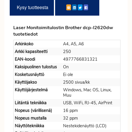
Kysy tuotteesta
Laser Monitoimitulostin Brother dcp-l2620dw
tuotetiedot
Arkinkoko
A4, A5, A6
Arkki kapasiteetti
250
EAN-koodi
4977766831321
Kaksipuolinen tulostus
On
Kosketusnäyttö
Ei ole
Käyttöjakso
2500 sivua/kk
Käyttöjärjestelmä
Windows, Mac OS, Linux,
Muu
Liitäntä tekniikka
USB, WiFi, RJ-45, AirPrint
Nopeus (värillisenä)
16 ppm
Nopeus mustalla
32 ppm
Näyttötekniikka
Nestekidenäyttö (LCD)