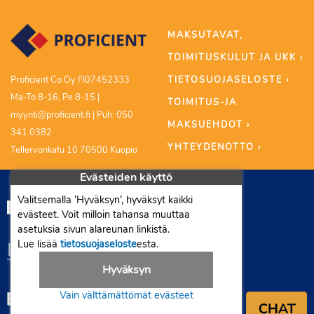
MAKSUTAVAT,
TOIMITUSKULUT JA UKK ›
TIETOSUOJASELOSTE ›
Proficient Co Oy FI07452333
Ma-To 8-16, Pe 8-15 |
TOIMITUS-JA
myynti@proficient.fi | Puh: 050
MAKSUEHDOT ›
341 0382
YHTEYDENOTTO ›
Tellervonkatu 10 70500 Kuopio
Evästeiden käyttö
Valitsemalla ’Hyväksyn’, hyväksyt kaikki
evästeet. Voit milloin tahansa muuttaa
asetuksia sivun alareunan linkistä.
Lue lisää
tietosuojaseloste
esta.
Hyväksyn
Vain välttämättömät evästeet