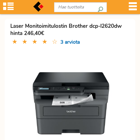
Laser Monitoimitulostin Brother dcp-l2620dw
hinta 246,40€
★
★
★
★
☆
3 arviota