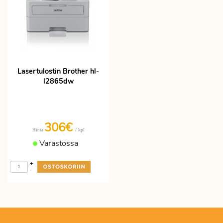
Lasertulostin Brother hl-
l2865dw
306€
/ kpl
Hinta
Varastossa
+
-