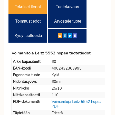
Tekniset tiedot
Tuotekuvaus
Toimitustiedot
Arvostele tuote
Kysy tuotteesta
Voimanitoja Leitz 5552 hopea tuotetiedot
Arkki kapasiteetti
60
EAN-koodi
4002432363995
Ergonomia tuote
Kyllä
Nidontasyvyys
60mm
Niitinkoko
25/10
Niittikapasiteetti
110
PDF-dokumentti
Voimanitoja Leitz 5552 hopea
PDF
Täytetään
Edestä