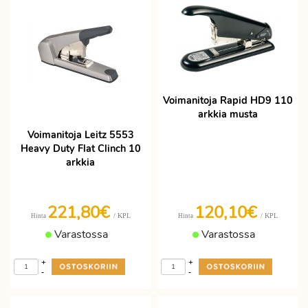
Voimanitoja Rapid HD9 110
arkkia musta
Voimanitoja Leitz 5553
Heavy Duty Flat Clinch 10
arkkia
221,80€
120,10€
/ KPL
/ KPL
Hinta
Hinta
Varastossa
Varastossa
+
+
-
-