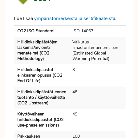
Lue lisää
ympäristömerkeistä ja sertifikaateista
.
CO2 ISO Standardi
ISO 14067
Hiilidioksidipäästöjen
Vaikutus
laskemis/arviointi
ilmastonlämpenemiseen
menetelmä (CO2
(Estimated Global
Methodology)
Warming Potential)
Hiilidioksidipäästöt
3
elinkaarenlopussa (CO2
End Of Life)
Hiilidioksidipäästöt ennen
48
tuotanto / käyttövaihetta
(CO2 Upstream)
Käyttövaiheen
49
hiilidioksidipäästöt (CO2
use-phase emissions)
Pakkauksen
100