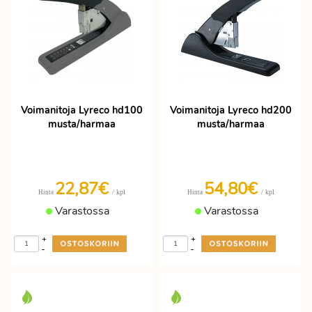
Voimanitoja Lyreco hd100
Voimanitoja Lyreco hd200
musta/harmaa
musta/harmaa
22,87€
54,80€
/ kpl
/ kpl
Hinta
Hinta
Varastossa
Varastossa
+
+
-
-