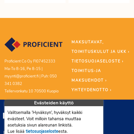
MAKSUTAVAT,
TOIMITUSKULUT JA UKK ›
TIETOSUOJASELOSTE ›
Proficient Co Oy FI07452333
Ma-To 8-16, Pe 8-15 |
TOIMITUS-JA
myynti@proficient.fi | Puh: 050
MAKSUEHDOT ›
341 0382
YHTEYDENOTTO ›
Tellervonkatu 10 70500 Kuopio
Evästeiden käyttö
Valitsemalla ’Hyväksyn’, hyväksyt kaikki
evästeet. Voit milloin tahansa muuttaa
asetuksia sivun alareunan linkistä.
Lue lisää
tietosuojaseloste
esta.