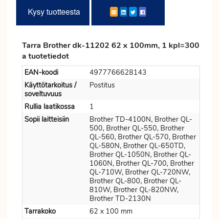
Kysy tuotteesta
Tarra Brother dk-11202 62 x 100mm, 1 kpl=300
a tuotetiedot
EAN-koodi
4977766628143
Käyttötarkoitus /
Postitus
soveltuvuus
Rullia laatikossa
1
Sopii laitteisiin
Brother TD-4100N, Brother QL-
500, Brother QL-550, Brother
QL-560, Brother QL-570, Brother
QL-580N, Brother QL-650TD,
Brother QL-1050N, Brother QL-
1060N, Brother QL-700, Brother
QL-710W, Brother QL-720NW,
Brother QL-800, Brother QL-
810W, Brother QL-820NW,
Brother TD-2130N
Tarrakoko
62 x 100 mm