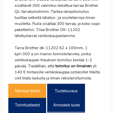
sisältävät 300 valmiiksi leikattua tarraa Brother
QL-tarratulostimiin. Tarkka lämpötulostus
tuottaa selkeitä lähetys- ja osoitetarroja ilman
mustetta. Rulla sisältää 300 tarraa, ja koko sopii
paketteihin. Tilaa Brother DK-11202
lähetystarrat verkkokaupastamme.
Tarra Brother dk-11202 62 x 100mm, 1
kpl=300 a on mainio toimistotarvike, jonka
verkkokaupan tilauksen
toimitus
kestää 1-2
päivää. Tiedäthän, että
toimitus
on ilmainen
yli
140 € hintaisille verkkokauppa ostoksille! Meiltä
voit tilata laskulla ja ilman rekisteröitymistä.
Tekniset tiedot
Tuotekuvaus
Toimitustiedot
Arvostele tuote