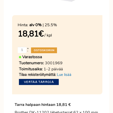
Hinta:
alv 0%
| 25.5%
18,81
€
/ kpl
+
-
Varastossa
Tuotenumero:
3001969
Toimitusaika:
1-2 päivää
Tilaa rekisteröitymättä:
Lue lisää
VERTAA TARROJA
Tarra halpaan hintaan 18,81 €
Brother DK-11202 lähetystarrat 62 x 100 mm