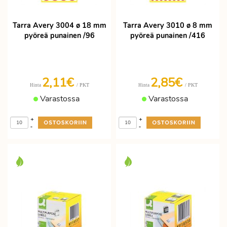
Tarra Avery 3004 ø 18 mm
Tarra Avery 3010 ø 8 mm
pyöreä punainen /96
pyöreä punainen /416
2,11€
2,85€
/ PKT
/ PKT
Hinta
Hinta
Varastossa
Varastossa
+
+
-
-