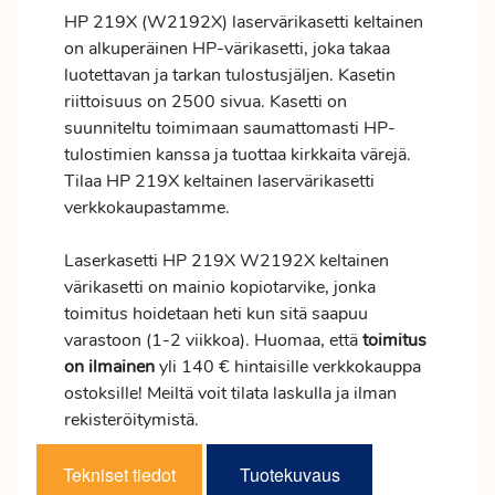
HP 219X (W2192X) laservärikasetti keltainen
on alkuperäinen HP-värikasetti, joka takaa
luotettavan ja tarkan tulostusjäljen. Kasetin
riittoisuus on 2500 sivua. Kasetti on
suunniteltu toimimaan saumattomasti HP-
tulostimien kanssa ja tuottaa kirkkaita värejä.
Tilaa HP 219X keltainen laservärikasetti
verkkokaupastamme.
Laserkasetti HP 219X W2192X keltainen
värikasetti on mainio kopiotarvike, jonka
toimitus
hoidetaan heti kun sitä saapuu
varastoon (1-2 viikkoa). Huomaa, että
toimitus
on ilmainen
yli 140 € hintaisille verkkokauppa
ostoksille! Meiltä voit tilata laskulla ja ilman
rekisteröitymistä.
Tekniset tiedot
Tuotekuvaus