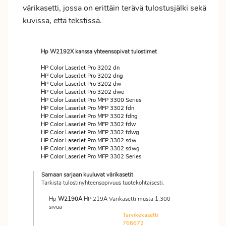
värikasetti, jossa on erittäin terävä tulostusjälki sekä
kuvissa, että tekstissä.
Hp W2192X kanssa yhteensopivat tulostimet
HP Color LaserJet Pro 3202 dn
HP Color LaserJet Pro 3202 dng
HP Color LaserJet Pro 3202 dw
HP Color LaserJet Pro 3202 dwe
HP Color LaserJet Pro MFP 3300 Series
HP Color LaserJet Pro MFP 3302 fdn
HP Color LaserJet Pro MFP 3302 fdng
HP Color LaserJet Pro MFP 3302 fdw
HP Color LaserJet Pro MFP 3302 fdwg
HP Color LaserJet Pro MFP 3302 sdw
HP Color LaserJet Pro MFP 3302 sdwg
HP Color LaserJet Pro MFP 3302 Series
Samaan sarjaan kuuluvat värikasetit
Tarkista tulostinyhteensopivuus tuotekohtaisesti.
Hp
W2190A
HP 219A Värikasetti musta 1.300
sivua
Tarvikekasetti
766672