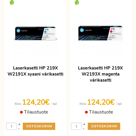
Laserkasetti HP 219X
Laserkasetti HP 219X
W2191X syaani värikasetti
W2193X magenta
värikasetti
124,20€
124,20€
/ kpl
/ kpl
Hinta
Hinta
Tilaustuote
Tilaustuote
+
+
-
-