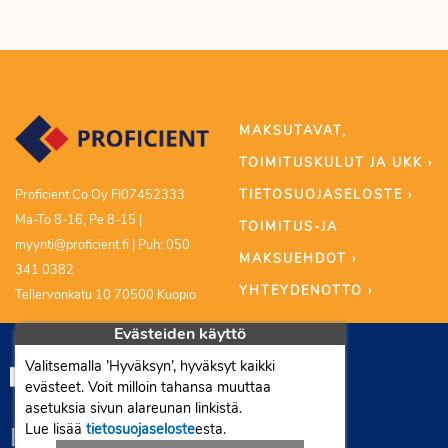
MAKSUTAVAT,
TOIMITUSKULUT JA UKK ›
TIETOSUOJASELOSTE ›
Proficient Co Oy FI07452333
Ma-To 8-16, Pe 8-15 |
TOIMITUS-JA
myynti@proficient.fi | Puh: 050
MAKSUEHDOT ›
341 0382
YHTEYDENOTTO ›
Tellervonkatu 10 70500 Kuopio
Evästeiden käyttö
Valitsemalla ’Hyväksyn’, hyväksyt kaikki
evästeet. Voit milloin tahansa muuttaa
asetuksia sivun alareunan linkistä.
Lue lisää
tietosuojaseloste
esta.