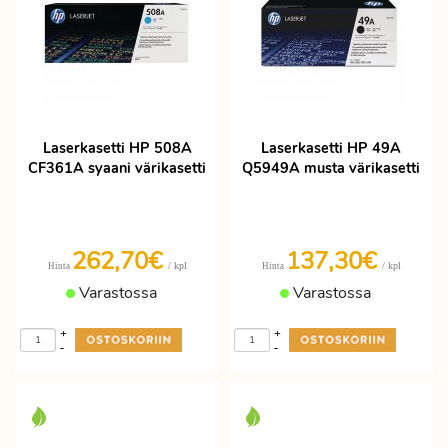
Laserkasetti HP 508A
Laserkasetti HP 49A
CF361A syaani värikasetti
Q5949A musta värikasetti
262,70€
137,30€
/ kpl
/ kpl
Hinta
Hinta
Varastossa
Varastossa
+
+
-
-