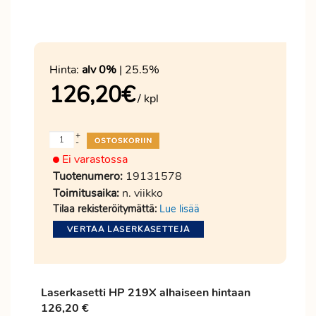
Hinta:
alv 0%
| 25.5%
126,20
€
/ kpl
+
-
Ei varastossa
Tuotenumero:
19131578
Toimitusaika:
n. viikko
Tilaa rekisteröitymättä:
Lue lisää
VERTAA LASERKASETTEJA
Laserkasetti HP 219X alhaiseen hintaan
126,20 €