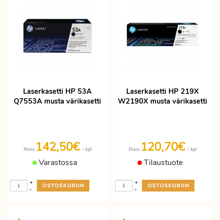
Laserkasetti HP 53A
Laserkasetti HP 219X
Q7553A musta värikasetti
W2190X musta värikasetti
142,50€
120,70€
/ kpl
/ kpl
Hinta
Hinta
Varastossa
Tilaustuote
+
+
-
-