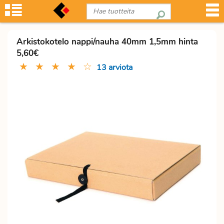
Arkistokotelo nappi/nauha 40mm 1,5mm hinta
5,60€
★
★
★
★
☆
13 arviota