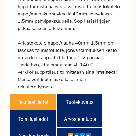
hapottomasta pahvista valmistettu arkistokotelo
nappi/nauhakiinnityksellä 40mm leveydessä
1,5mm pahvipaksuudella. Sopii asiakirjojen
pitkäaikaiseen arkistointiin.
Arkistokotelo nappi/nauha 40mm 1,5mm on
tasokas toimistotuote, jonka toimituksen kesto
on verkkokaupasta tilattuna 1-2 päivää.
Tiedäthän, että hinnaltaan yli 140 €
verkkokauppatilaus toimitetaan aina
ilmaiseksi!
Meiltä voit tilata laskulla ja ilman
rekisteröitymistä.
Tekniset tiedot
Tuotekuvaus
Toimitustiedot
Arvostele tuote
Kysy tuotteesta