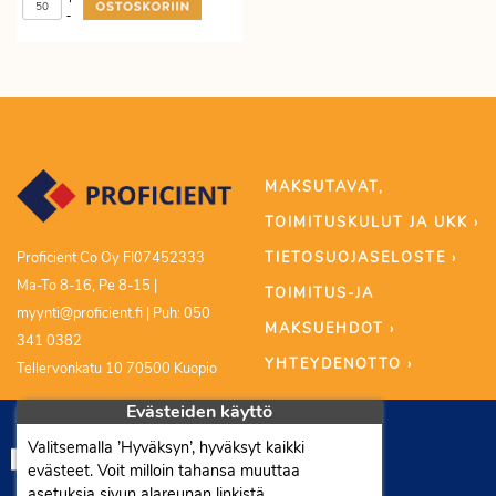
+
-
MAKSUTAVAT,
TOIMITUSKULUT JA UKK ›
TIETOSUOJASELOSTE ›
Proficient Co Oy FI07452333
Ma-To 8-16, Pe 8-15 |
TOIMITUS-JA
myynti@proficient.fi | Puh: 050
MAKSUEHDOT ›
341 0382
YHTEYDENOTTO ›
Tellervonkatu 10 70500 Kuopio
Evästeiden käyttö
Valitsemalla ’Hyväksyn’, hyväksyt kaikki
evästeet. Voit milloin tahansa muuttaa
asetuksia sivun alareunan linkistä.