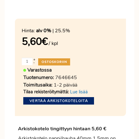
Hinta:
alv 0%
| 25.5%
5,60
€
/ kpl
+
-
Varastossa
Tuotenumero:
7646645
Toimitusaika:
1-2 päivää
Tilaa rekisteröitymättä:
Lue lisää
VERTAA ARKISTOKOTELOITA
Arkistokotelo tingittyyn hintaan 5,60 €
Arkistokotelo nappi/nauha 40mm 1,5mm on