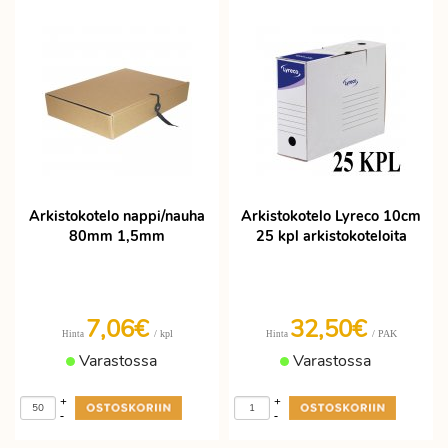
Arkistokotelo nappi/nauha
Arkistokotelo Lyreco 10cm
80mm 1,5mm
25 kpl arkistokoteloita
7,06€
32,50€
/ kpl
/ PAK
Hinta
Hinta
Varastossa
Varastossa
+
+
-
-