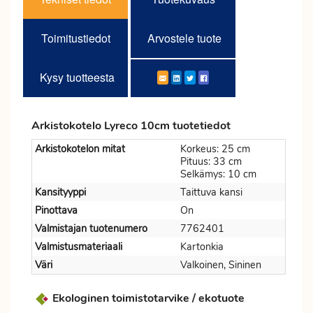
Toimitustiedot
Arvostele tuote
Kysy tuotteesta
Arkistokotelo Lyreco 10cm tuotetiedot
Arkistokotelon mitat
Korkeus: 25 cm
Pituus: 33 cm
Selkämys: 10 cm
Kansityyppi
Taittuva kansi
Pinottava
On
Valmistajan tuotenumero
7762401
Valmistusmateriaali
Kartonkia
Väri
Valkoinen, Sininen
Ekologinen toimistotarvike / ekotuote