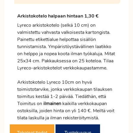
Arkistokotelo halpaan hintaan 1,30 €
Lyreco arkistokotelo (selkä 10 cm) on
valmistettu vahvasta valkoisesta kartongista.
Painettu etikettialue helpottaa sisällön
tunnistamista. Ympäristöystävällinen laatikko
on helppo ja nopea koota ilman työkaluja. Mitat
25x34 cm. Pakkauksessa on 25 koteloa. Tilaa
Lyreco-arkistokotelot verkkokaupastamme.
Arkistokotelo Lyreco 10cm on hyvä
toimistotarvike, jonka verkkokaupan tilauksen
toimitus
kestää 1-2 päivää. Tiedäthän, että
Toimitus on
ilmainen
kaikilla verkkokaupan
ostoksilla, joiden hinta on yli 140 €. Meiltä voit
tilata laskulla ja ilman rekisteröitymistä.
Tekniset tiedot
Tuotekuvaus