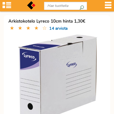
Arkistokotelo Lyreco 10cm hinta 1,30€
★
★
★
★
☆
14 arviota