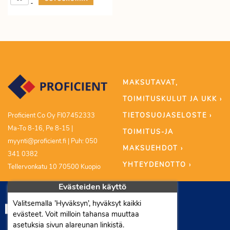
-
MAKSUTAVAT,
TOIMITUSKULUT JA UKK ›
TIETOSUOJASELOSTE ›
Proficient Co Oy FI07452333
Ma-To 8-16, Pe 8-15 |
TOIMITUS-JA
myynti@proficient.fi | Puh: 050
MAKSUEHDOT ›
341 0382
YHTEYDENOTTO ›
Tellervonkatu 10 70500 Kuopio
Evästeiden käyttö
Valitsemalla ’Hyväksyn’, hyväksyt kaikki
evästeet. Voit milloin tahansa muuttaa
asetuksia sivun alareunan linkistä.