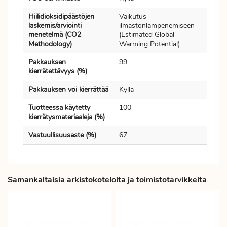
Hiilidioksidipäästöjen
Vaikutus
laskemis/arviointi
ilmastonlämpenemiseen
menetelmä (CO2
(Estimated Global
Methodology)
Warming Potential)
Pakkauksen
99
kierrätettävyys (%)
Pakkauksen voi kierrättää
Kyllä
Tuotteessa käytetty
100
kierrätysmateriaaleja (%)
Vastuullisuusaste (%)
67
Samankaltaisia arkistokoteloita ja toimistotarvikkeita