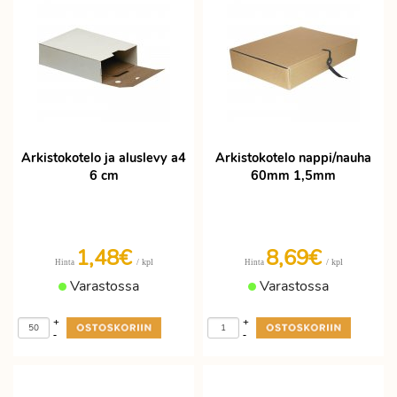
Arkistokotelo ja aluslevy a4
Arkistokotelo nappi/nauha
6 cm
60mm 1,5mm
1,48€
8,69€
/ kpl
/ kpl
Hinta
Hinta
Varastossa
Varastossa
+
+
-
-