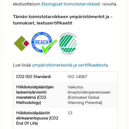
ekotuotteisiin
Ekologiset toimistotarvikkeet
-sivulla.
Tämän toimistotarvikkeen ympäristömerkit ja -
tunnukset, laatusertifikaatit
Lue lisää
ympäristömerkeistä ja sertifikaateista
.
CO2 ISO Standardi
ISO 14067
Hiilidioksidipäästöjen
Vaikutus
laskemis/arviointi
ilmastonlämpenemiseen
menetelmä (CO2
(Estimated Global
Methodology)
Warming Potential)
Hiilidioksidipäästöt
13
elinkaarenlopussa (CO2
End Of Life)