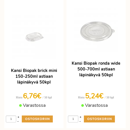
Kansi Biopak ronda wide
500-700ml astiaan
Kansi Biopak brick mini
läpinäkyvä 50kpl
150-250ml astiaan
läpinäkyvä 50kpl
6,76€
5,24€
/ 50 kpl
/ 50 kpl
Hinta
Hinta
Varastossa
Varastossa
+
+
-
-