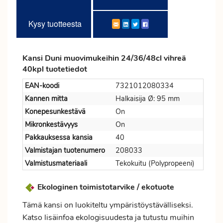
Kysy tuotteesta
Kansi Duni muovimukeihin 24/36/48cl vihreä
40kpl tuotetiedot
EAN-koodi
7321012080334
Kannen mitta
Halkaisija Ø: 95 mm
Konepesunkestävä
On
Mikronkestävyys
On
Pakkauksessa kansia
40
Valmistajan tuotenumero
208033
Valmistusmateriaali
Tekokuitu (Polypropeeni)
Ekologinen toimistotarvike / ekotuote
Tämä kansi on luokiteltu ympäristöystävälliseksi.
Katso lisäinfoa ekologisuudesta ja tutustu muihin