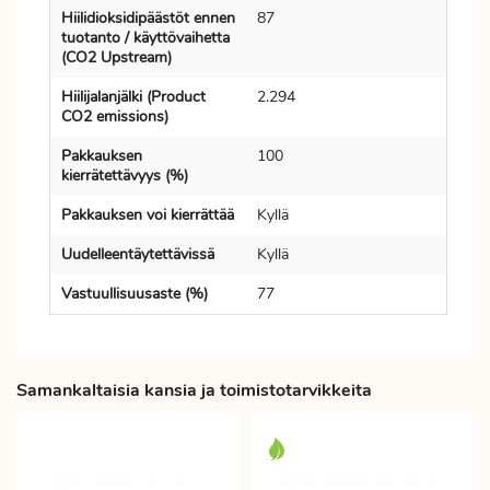
Hiilidioksidipäästöt ennen
87
tuotanto / käyttövaihetta
(CO2 Upstream)
Hiilijalanjälki (Product
2.294
CO2 emissions)
Pakkauksen
100
kierrätettävyys (%)
Pakkauksen voi kierrättää
Kyllä
Uudelleentäytettävissä
Kyllä
Vastuullisuusaste (%)
77
Samankaltaisia kansia ja toimistotarvikkeita