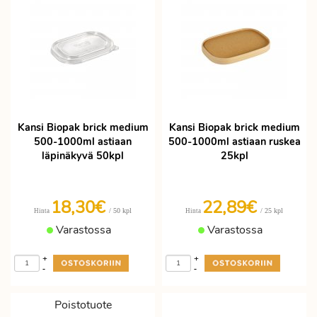
Kansi Biopak brick medium
Kansi Biopak brick medium
500-1000ml astiaan
500-1000ml astiaan ruskea
läpinäkyvä 50kpl
25kpl
18,30€
22,89€
/ 50 kpl
/ 25 kpl
Hinta
Hinta
Varastossa
Varastossa
+
+
-
-
Poistotuote