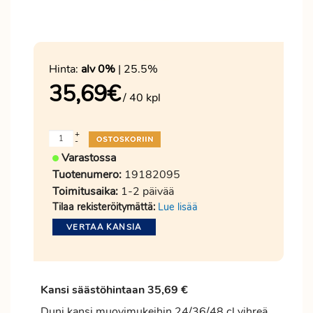
Hinta:
alv 0%
| 25.5%
35,69
€
/ 40 kpl
+
-
Varastossa
Tuotenumero:
19182095
Toimitusaika:
1-2 päivää
Tilaa rekisteröitymättä:
Lue lisää
VERTAA KANSIA
Kansi säästöhintaan 35,69 €
Duni kansi muovimukeihin 24/36/48 cl vihreä