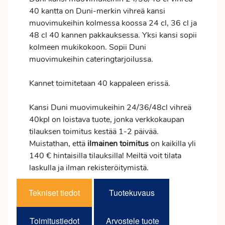
40 kantta on Duni-merkin vihreä kansi
muovimukeihin kolmessa koossa 24 cl, 36 cl ja
48 cl 40 kannen pakkauksessa. Yksi kansi sopii
kolmeen mukikokoon. Sopii Duni
muovimukeihin cateringtarjoilussa.
Kannet toimitetaan 40 kappaleen erissä.
Kansi Duni muovimukeihin 24/36/48cl vihreä
40kpl on loistava tuote, jonka verkkokaupan
tilauksen
toimitus
kestää 1-2 päivää.
Muistathan, että
ilmainen
toimitus
on kaikilla yli
140 € hintaisilla tilauksilla! Meiltä voit tilata
laskulla ja ilman rekisteröitymistä.
Tekniset tiedot
Tuotekuvaus
Toimitustiedot
Arvostele tuote