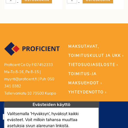
-
-
MAKSUTAVAT,
TOIMITUSKULUT JA UKK ›
TIETOSUOJASELOSTE ›
Proficient Co Oy FI07452333
Ma-To 8-16, Pe 8-15 |
TOIMITUS-JA
myynti@proficient.fi | Puh: 050
MAKSUEHDOT ›
341 0382
YHTEYDENOTTO ›
Tellervonkatu 10 70500 Kuopio
Evästeiden käyttö
Valitsemalla ’Hyväksyn’, hyväksyt kaikki
evästeet. Voit milloin tahansa muuttaa
asetuksia sivun alareunan linkistä.