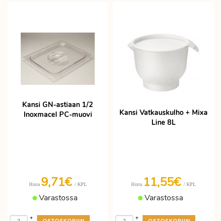
Kansi GN-astiaan 1/2
Kansi Vatkauskulho + Mixa
Inoxmacel PC-muovi
Line 8L
9,71€
11,55€
/ KPL
/ KPL
Hinta
Hinta
Varastossa
Varastossa
+
+