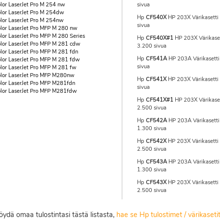
lor LaserJet Pro M 254 nw
sivua
lor LaserJet Pro M 254dw
Hp
CF540X
HP 203X Värikasetti
lor LaserJet Pro M 254nw
sivua
lor LaserJet Pro MFP M 280 nw
lor LaserJet Pro MFP M 280 Series
Hp
CF540X#1
HP 203X Värikaset
lor LaserJet Pro MFP M 281 cdw
3.200 sivua
lor LaserJet Pro MFP M 281 fdn
Hp
CF541A
HP 203A Värikasetti
lor LaserJet Pro MFP M 281 fdw
sivua
lor LaserJet Pro MFP M 281 fw
lor LaserJet Pro MFP M280nw
Hp
CF541X
HP 203X Värikasetti 
lor LaserJet Pro MFP M281fdn
sivua
lor LaserJet Pro MFP M281fdw
Hp
CF541X#1
HP 203X Värikaset
2.500 sivua
Hp
CF542A
HP 203A Värikasetti 
1.300 sivua
Hp
CF542X
HP 203X Värikasetti 
2.500 sivua
Hp
CF543A
HP 203A Värikasetti
1.300 sivua
Hp
CF543X
HP 203X Värikasetti
2.500 sivua
löydä omaa tulostintasi tästä listasta,
hae se Hp tulostimet / värikaset