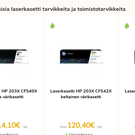
sia laserkasetti tarvikkeita ja toimistotarvikkeita
ti HP 203X CF540X
Laserkasetti HP 203X CF542X
Lase
 värikasetti
keltainen värikasetti
14,10€
120,40€
/ kpl
/ kpl
Hinta