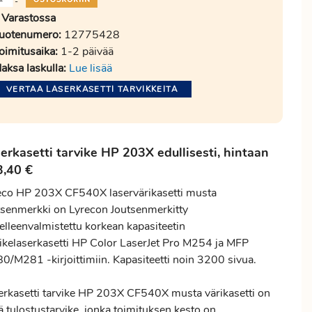
-
Varastossa
uotenumero:
12775428
oimitusaika:
1-2 päivää
aksa laskulla:
Lue lisää
VERTAA LASERKASETTI TARVIKKEITA
erkasetti tarvike HP 203X edullisesti, hintaan
3,40 €
eco HP 203X CF540X laservärikasetti musta
tsenmerkki on Lyrecon Joutsenmerkitty
elleenvalmistettu korkean kapasiteetin
vikelaserkasetti HP Color LaserJet Pro M254 ja MFP
0/M281 -kirjoittimiin. Kapasiteetti noin 3200 sivua.
erkasetti tarvike HP 203X CF540X musta värikasetti on
ä tulostustarvike, jonka toimituksen kesto on