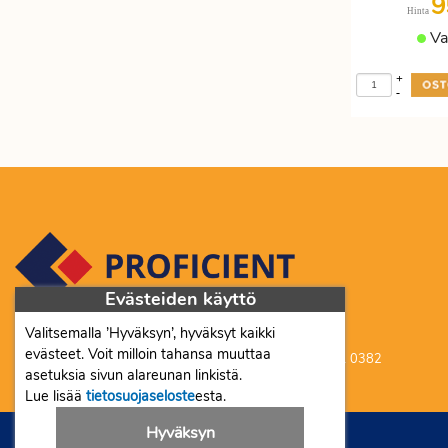
9
Hinta
Va
+
-
Evästeiden käyttö
Valitsemalla ’Hyväksyn’, hyväksyt kaikki
Proficient Co Oy FI07452333
evästeet. Voit milloin tahansa muuttaa
Ma-To 8-16, Pe 8-15 | myynti@proficient.fi | Puh: 050 341 0382
asetuksia sivun alareunan linkistä.
Tellervonkatu 10 70500 Kuopio
Lue lisää
tietosuojaseloste
esta.
Hyväksyn