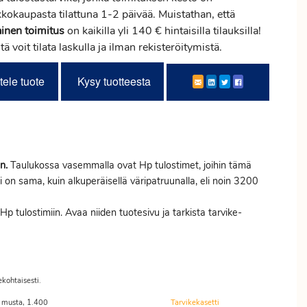
kokaupasta tilattuna 1-2 päivää. Muistathan, että
ainen
toimitus
on kaikilla yli 140 € hintaisilla tilauksilla!
tä voit tilata laskulla ja ilman rekisteröitymistä.
tele tuote
Kysy tuotteesta
n.
Taulukossa vasemmalla ovat Hp tulostimet, joihin tämä
ti on sama, kuin alkuperäisellä väripatruunalla, eli noin 3200
p tulostimiin. Avaa niiden tuotesivu ja tarkista tarvike-
ekohtaisesti.
 musta, 1.400
Tarvikekasetti