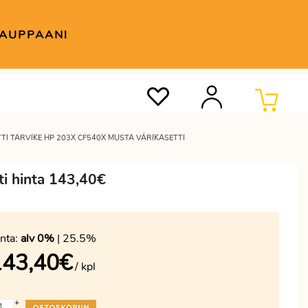
KAUPPAAN!
TI TARVIKE HP 203X CF540X MUSTA VÄRIKASETTI
ti hinta 143,40€
nta:
alv 0%
| 25.5%
143,40
€
/ kpl
+