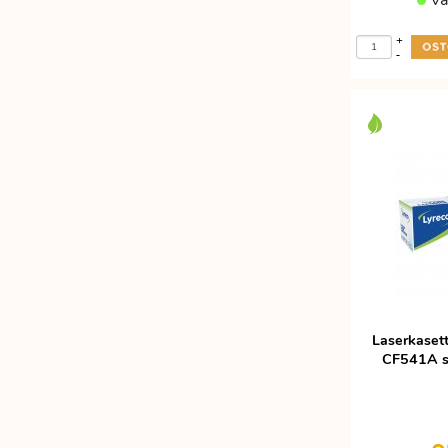
Va
+
-
Laserkaset
CF541A sy