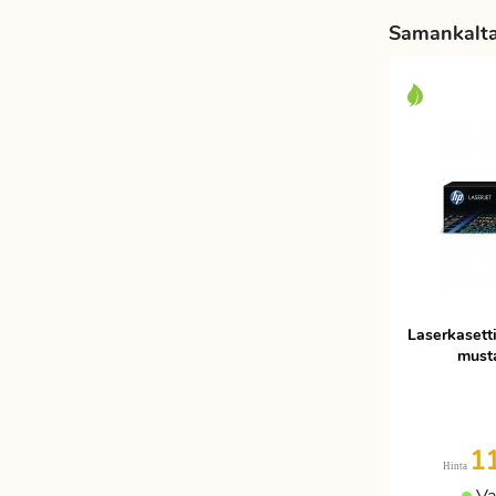
Samankaltai
Laserkaset
musta
1
Hinta