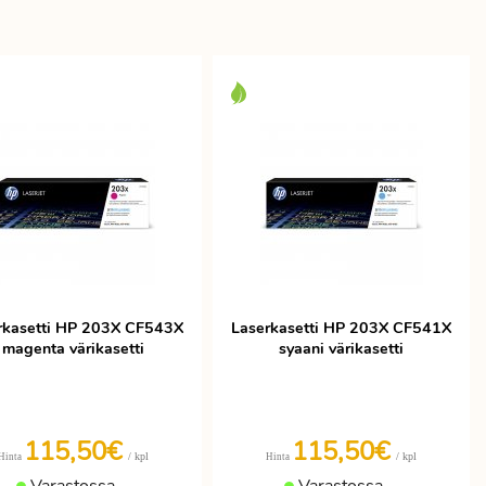
rkasetti HP 203X CF543X
Laserkasetti HP 203X CF541X
magenta värikasetti
syaani värikasetti
115,50€
115,50€
/ kpl
/ kpl
Hinta
Hinta