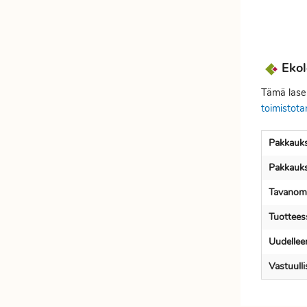
Etätyöhön
Värinauhat
Työkalut
Ekol
Tämä laser
toimistota
Pakkauks
Pakkauks
Tavanoma
Tuotteess
Uudellee
Vastuull