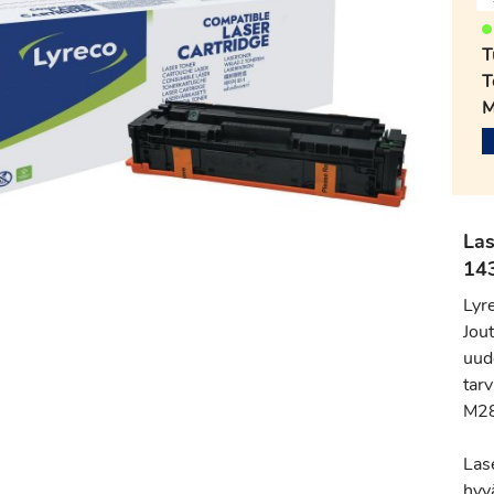
T
T
M
Las
14
Lyr
Jou
uud
tar
M28
Las
hyv