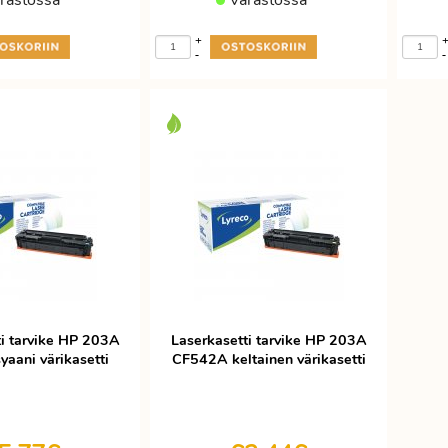
rastossa
Varastossa
+
-
-
ti tarvike HP 203A
Laserkasetti tarvike HP 203A
aani värikasetti
CF542A keltainen värikasetti