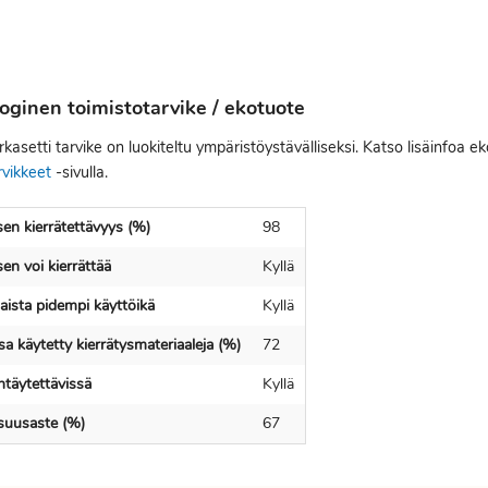
oginen toimistotarvike / ekotuote
kasetti tarvike on luokiteltu ympäristöystävälliseksi. Katso lisäinfoa e
rvikkeet
-sivulla.
en kierrätettävyys (%)
98
en voi kierrättää
Kyllä
ista pidempi käyttöikä
Kyllä
a käytetty kierrätysmateriaaleja (%)
72
ntäytettävissä
Kyllä
isuusaste (%)
67