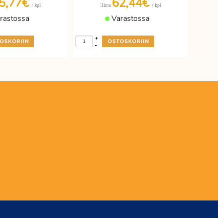
5,77€
62,44€
/ kpl
/ kpl
Hinta
rastossa
Varastossa
+
-