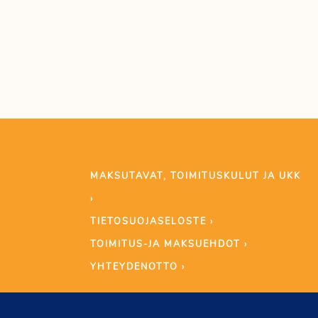
MAKSUTAVAT, TOIMITUSKULUT JA UKK
›
TIETOSUOJASELOSTE ›
TOIMITUS-JA MAKSUEHDOT ›
YHTEYDENOTTO ›