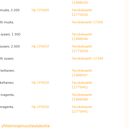
11998535
 musta, 3.200
Hp CF540X
Tarvikekasetti
12775428
ti musta,
Tarvikekasetti 17355
 syaani, 1.300
Tarvikekasetti
11998546
syaani, 2.500
Hp CF541X
Tarvikekasetti
12775439
ti syaani,
Tarvikekasetti 17344
keltainen,
Tarvikekasetti
11998557
keltainen,
Hp CF542X
Tarvikekasetti
12775452
 magenta,
Tarvikekasetti
11998568
 magenta,
Hp CF543X
Tarvikekasetti
12775441
it yhteensopivuustaulukosta.