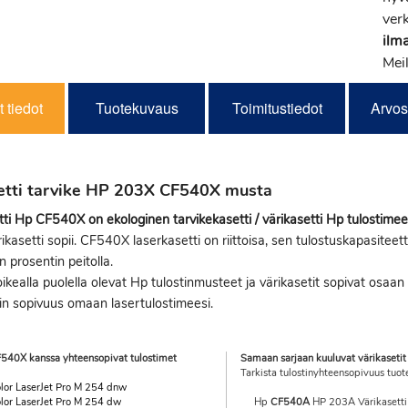
verk
ilm
Meil
 tiedot
Tuotekuvaus
Toimitustiedot
Arvos
etti tarvike HP 203X CF540X musta
ti Hp CF540X on ekologinen tarvikekasetti / värikasetti Hp tulostimee
rikasetti sopii. CF540X laserkasetti on riittoisa, sen tulostuskapasiteet
n prosentin peitolla.
ikealla puolella olevat Hp tulostinmusteet ja värikasetit sopivat osaan H
in sopivuus omaan lasertulostimeesi.
540X kanssa yhteensopivat tulostimet
Samaan sarjaan kuuluvat värikasetit
Tarkista tulostinyhteensopivuus tuot
lor LaserJet Pro M 254 dnw
lor LaserJet Pro M 254 dw
Hp
CF540A
HP 203A Värikasetti