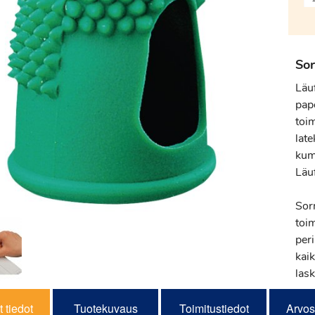
Sor
Läu
pape
toi
lat
kumi
Läu
Sor
toi
per
kaik
lask
 tiedot
Tuotekuvaus
Toimitustiedot
Arvos