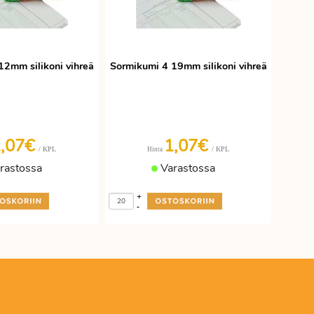
12mm silikoni vihreä
Sormikumi 4 19mm silikoni vihreä
1,07€
1,07€
/ KPL
/ KPL
Hinta
rastossa
Varastossa
+
-