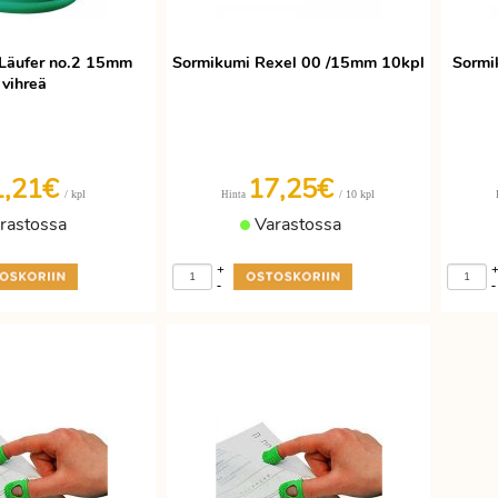
Läufer no.2 15mm
Sormikumi Rexel 00 /15mm 10kpl
Sormi
vihreä
1,21€
17,25€
/ kpl
/ 10 kpl
Hinta
rastossa
Varastossa
+
-
-