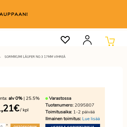
KAUPPAAN!
SORMIKUMI LÄUFER NO.3 17MM VIHREÄ
nta:
alv 0%
| 25.5%
Varastossa
Tuotenumero:
2095807
,21
€
/ kpl
Toimitusaika:
1-2 päivää
Ilmainen toimitus:
Lue lisää
+