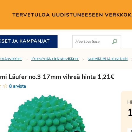
TERVETULOA UUDISTUNEESEEN VERKKO
KSET JA KAMPANJAT
TOTARVIKKEET
TYÖPÖYDÄN PIENTARVIKKEET
SORMIKUMI JA KOSTUTIN
mi Läufer no.3 17mm vihreä hinta 1,21€
★
☆
8 arviota
Hi
1