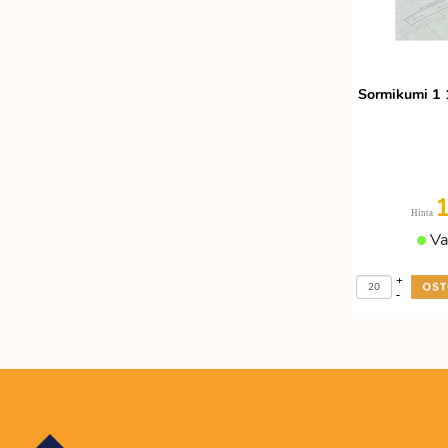
Etätyöhön
Värinauhat
Työkalut
Sormikumi 1 
Hinta
Va
+
-