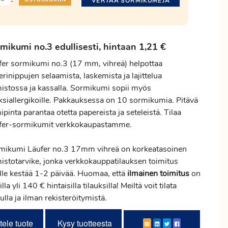
VERTAA SORMIKUMEJA
-
mikumi no.3 edullisesti, hintaan 1,21 €
fer sormikumi no.3 (17 mm, vihreä) helpottaa
rinippujen selaamista, laskemista ja lajittelua
mistossa ja kassalla. Sormikumi sopii myös
eksiallergikoille. Pakkauksessa on 10 sormikumia. Pitävä
pinta parantaa otetta papereista ja seteleistä. Tilaa
fer-sormikumit verkkokaupastamme.
mikumi Läufer no.3 17mm vihreä on korkeatasoinen
mistotarvike, jonka verkkokauppatilauksen
toimitus
ille kestää 1-2 päivää. Huomaa, että
ilmainen
toimitus
on
illa yli 140 € hintaisilla tilauksilla! Meiltä voit tilata
ulla ja ilman rekisteröitymistä.
tele tuote
Kysy tuotteesta