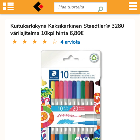
Kuitukärkikynä Kaksikärkinen Staedtler® 3280
värilajitelma 10kpl hinta 6,86€
★
★
★
★
☆
4 arviota