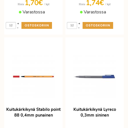
1,70€
1,74€
/ kpl
/ kpl
Hinta
Hinta
Varastossa
Varastossa
+
+
-
-
Kuitukärkikynä Stabilo point
Kuitukärkikynä Lyreco
88 0,4mm punainen
0,3mm sininen