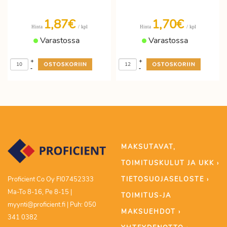
1,87€
1,70€
/ kpl
/ kpl
Hinta
Hinta
Varastossa
Varastossa
+
+
-
-
MAKSUTAVAT,
TOIMITUSKULUT JA UKK ›
TIETOSUOJASELOSTE ›
Proficient Co Oy FI07452333
Ma-To 8-16, Pe 8-15 |
TOIMITUS-JA
myynti@proficient.fi | Puh: 050
MAKSUEHDOT ›
341 0382