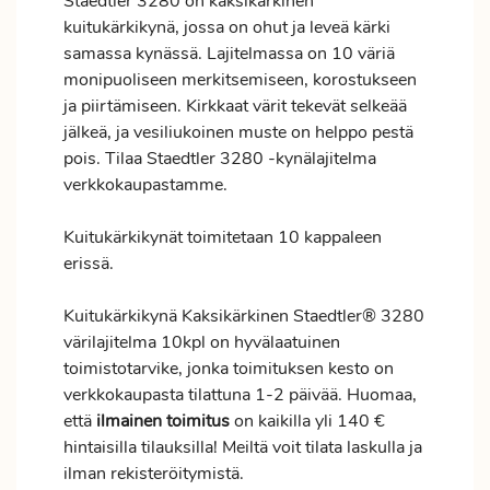
Staedtler 3280 on kaksikärkinen
kuitukärkikynä, jossa on ohut ja leveä kärki
samassa kynässä. Lajitelmassa on 10 väriä
monipuoliseen merkitsemiseen, korostukseen
ja piirtämiseen. Kirkkaat värit tekevät selkeää
jälkeä, ja vesiliukoinen muste on helppo pestä
pois. Tilaa Staedtler 3280 -kynälajitelma
verkkokaupastamme.
Kuitukärkikynät toimitetaan 10 kappaleen
erissä.
Kuitukärkikynä Kaksikärkinen Staedtler® 3280
värilajitelma 10kpl on hyvälaatuinen
toimistotarvike, jonka toimituksen kesto on
verkkokaupasta tilattuna 1-2 päivää. Huomaa,
että
ilmainen
toimitus
on kaikilla yli 140 €
hintaisilla tilauksilla! Meiltä voit tilata laskulla ja
ilman rekisteröitymistä.