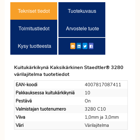
Tekniset tiedot
Tuotekuvaus
Toimitustiedot
Arvostele tuote
Kysy tuotteesta
Kuitukärkikynä Kaksikärkinen Staedtler® 3280
värilajitelma tuotetiedot
EAN-koodi
4007817087411
Pakkauksessa kuitukärkikyniä
10
Pestävä
On
Valmistajan tuotenumero
3280 C10
Viiva
1,0mm ja 3,0mm
Väri
Värilajitelma