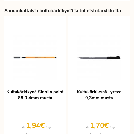
Samankaltaisia kuitukärkikyniä ja toimistotarvikkeita
Kuitukärkikynä Stabilo point
Kuitukärkikynä Lyreco
88 0,4mm musta
0,3mm musta
1,94€
1,70€
/ kpl
/ kpl
Hinta
Hinta