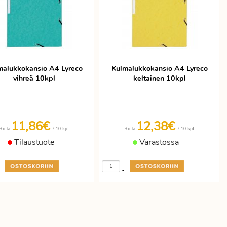
malukkokansio A4 Lyreco
Kulmalukkokansio A4 Lyreco
vihreä 10kpl
keltainen 10kpl
11,86€
12,38€
/ 10 kpl
/ 10 kpl
Hinta
Hinta
Tilaustuote
Varastossa
+
+
-