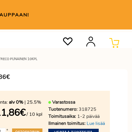
KAUPPAAN!
YRECO PUNAINEN 10KPL
,86€
nta:
alv 0%
| 25.5%
Varastossa
Tuotenumero:
318725
11,86
€
/ 10 kpl
Toimitusaika:
1-2 päivää
Ilmainen toimitus:
Lue lisää
+