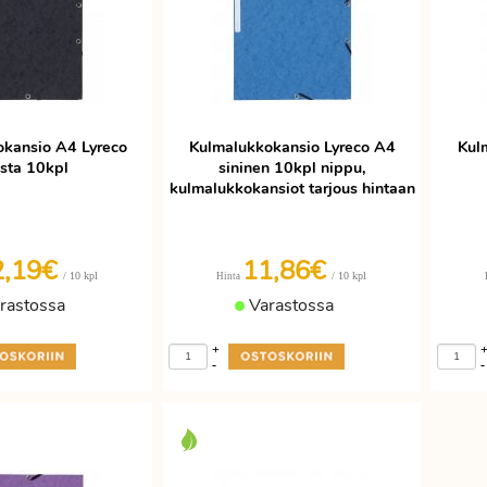
kansio A4 Lyreco
Kulmalukkokansio Lyreco A4
Kul
sta 10kpl
sininen 10kpl nippu,
kulmalukkokansiot tarjous hintaan
2,19€
11,86€
/ 10 kpl
/ 10 kpl
Hinta
rastossa
Varastossa
+
-
-