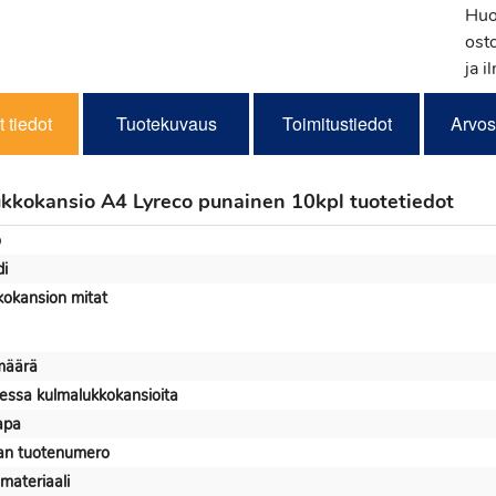
Huo
osto
ja i
 tiedot
Tuotekuvaus
Toimitustiedot
Arvos
kkokansio A4 Lyreco punainen 10kpl tuotetiedot
o
i
kokansion mitat
määrä
essa kulmalukkokansioita
apa
jan tuotenumero
materiaali