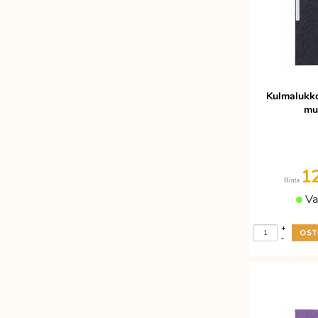
Kulmalukko
mu
1
Hinta
Va
+
-