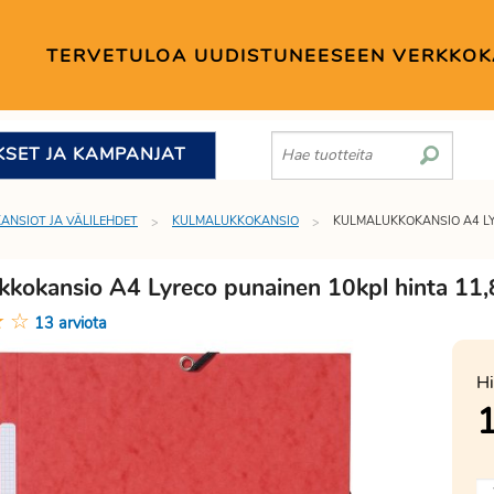
TERVETULOA UUDISTUNEESEEN VERKKO
KSET JA KAMPANJAT
KANSIOT JA VÄLILEHDET
KULMALUKKOKANSIO
KULMALUKKOKANSIO A4 L
kkokansio A4 Lyreco punainen 10kpl hinta 11
★
☆
13 arviota
Hi