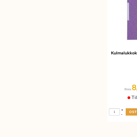
Kulmalukkoka
8
Hinta
Ti
+
-