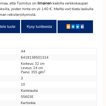
maa, että Toimitus on
ilmainen
kaikilla verkkokaupan
ksilla, joiden hinta on yli 140 €. Meiltä voit tilata laskulla
lman rekisteröitymistä.
tele tuote
Kysy tuotteesta
A4
6419136501314
Korkeus: 32 cm
Leveys: 24 cm
2
Paino: 355 g/m
3
10
Kuminauha
55603E
Kartonkia