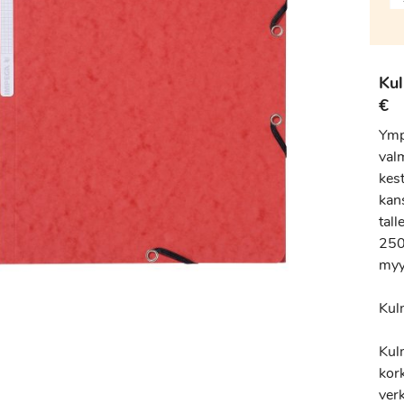
Ku
€
Ymp
valm
kes
kans
tall
250
myy
Kul
Kul
kor
ver