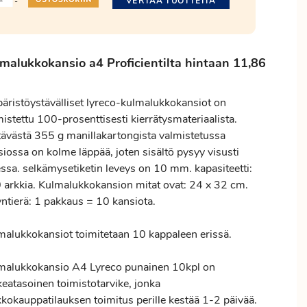
VERTAA TUOTTEITA
-
lmalukkokansio a4
Proficientilta
hintaan 11,86
äristöystävälliset lyreco-kulmalukkokansiot on
istettu 100-prosenttisesti kierrätysmateriaalista.
tävästä 355 g manillakartongista valmistetussa
iossa on kolme läppää, joten sisältö pysyy visusti
essa. selkämysetiketin leveys on 10 mm. kapasiteetti:
 arkkia. Kulmalukkokansion mitat ovat: 24 x 32 cm.
ntierä: 1 pakkaus = 10 kansiota.
malukkokansiot toimitetaan 10 kappaleen erissä.
malukkokansio A4 Lyreco punainen 10kpl on
keatasoinen toimistotarvike, jonka
kkokauppatilauksen
toimitus
perille kestää 1-2 päivää.