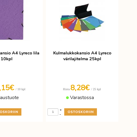
nsio A4 Lyreco lila
Kulmalukkokansio A4 Lyreco
10kpl
värilajitelma 25kpl
,15€
8,28€
/ 10 kpl
/ 25 kpl
Hinta
laustuote
Varastossa
+
-