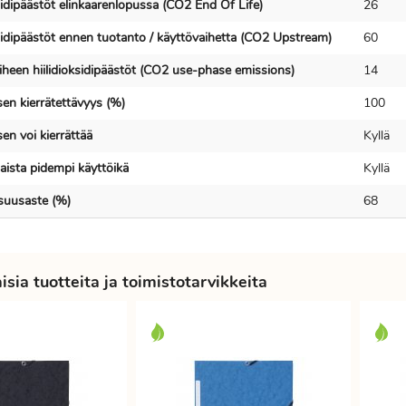
sidipäästöt elinkaarenlopussa (CO2 End Of Life)
26
ksidipäästöt ennen tuotanto / käyttövaihetta (CO2 Upstream)
60
iheen hiilidioksidipäästöt (CO2 use-phase emissions)
14
en kierrätettävyys (%)
100
en voi kierrättää
Kyllä
ista pidempi käyttöikä
Kyllä
isuusaste (%)
68
sia tuotteita ja toimistotarvikkeita