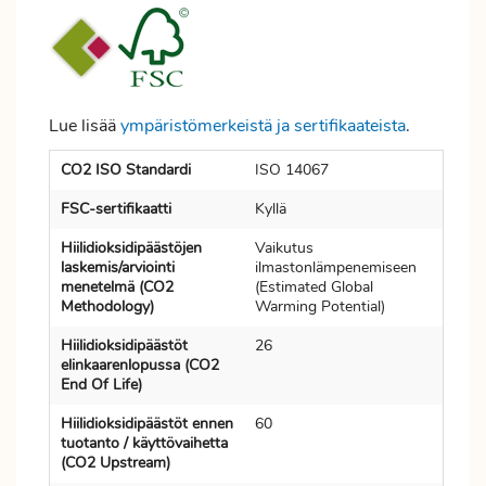
Lue lisää
ympäristömerkeistä ja sertifikaateista
.
CO2 ISO Standardi
ISO 14067
FSC-sertifikaatti
Kyllä
Hiilidioksidipäästöjen
Vaikutus
laskemis/arviointi
ilmastonlämpenemiseen
menetelmä (CO2
(Estimated Global
Methodology)
Warming Potential)
Hiilidioksidipäästöt
26
elinkaarenlopussa (CO2
End Of Life)
Hiilidioksidipäästöt ennen
60
tuotanto / käyttövaihetta
(CO2 Upstream)