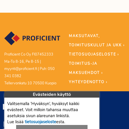
MAKSUTAVAT,
TOIMITUSKULUT JA UKK ›
TIETOSUOJASELOSTE ›
Proficient Co Oy FI07452333
Ma-To 8-16, Pe 8-15 |
TOIMITUS-JA
myynti@proficient.fi | Puh: 050
MAKSUEHDOT ›
341 0382
YHTEYDENOTTO ›
Tellervonkatu 10 70500 Kuopio
Evästeiden käyttö
Valitsemalla ’Hyväksyn’, hyväksyt kaikki
evästeet. Voit milloin tahansa muuttaa
asetuksia sivun alareunan linkistä.
Lue lisää
tietosuojaseloste
esta.