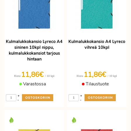
Kulmalukkokansio Lyreco A4
Kulmalukkokansio A4 Lyreco
sininen 10kpl nippu,
vihreä 10kpl
kulmalukkokansiot tarjous
hintaan
11,86€
11,86€
/ 10 kpl
/ 10 kpl
Hinta
Hinta
Varastossa
Tilaustuote
+
+
-
-