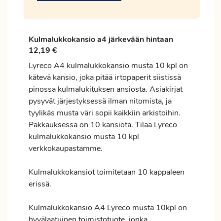
Kulmalukkokansio a4 järkevään hintaan
12,19 €
Lyreco A4 kulmalukkokansio musta 10 kpl on
kätevä kansio, joka pitää irtopaperit siistissä
pinossa kulmalukituksen ansiosta. Asiakirjat
pysyvät järjestyksessä ilman nitomista, ja
tyylikäs musta väri sopii kaikkiin arkistoihin.
Pakkauksessa on 10 kansiota. Tilaa Lyreco
kulmalukkokansio musta 10 kpl
verkkokaupastamme.
Kulmalukkokansiot toimitetaan 10 kappaleen
erissä.
Kulmalukkokansio A4 Lyreco musta 10kpl on
hyvälaatuinen toimistotuote, jonka