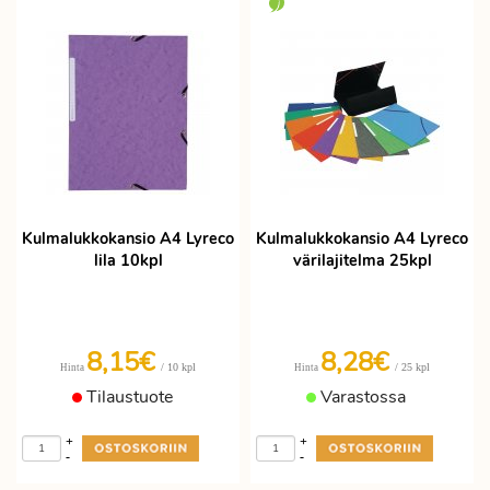
Kulmalukkokansio A4 Lyreco
Kulmalukkokansio A4 Lyreco
lila 10kpl
värilajitelma 25kpl
8,15€
8,28€
/ 10 kpl
/ 25 kpl
Hinta
Hinta
Tilaustuote
Varastossa
+
+
-
-