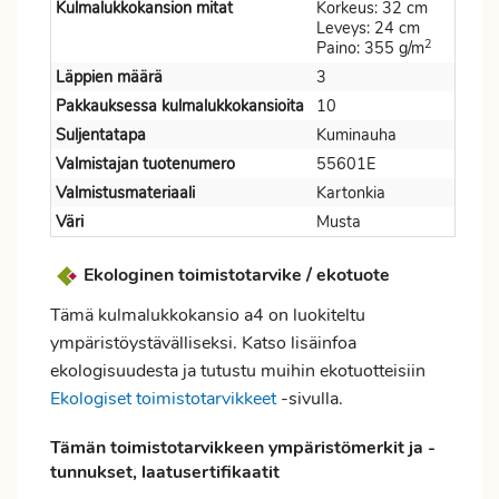
Kulmalukkokansion mitat
Korkeus: 32 cm
Leveys: 24 cm
2
Paino: 355 g/m
Läppien määrä
3
Pakkauksessa kulmalukkokansioita
10
Suljentatapa
Kuminauha
Valmistajan tuotenumero
55601E
Valmistusmateriaali
Kartonkia
Väri
Musta
Ekologinen toimistotarvike / ekotuote
Tämä kulmalukkokansio a4 on luokiteltu
ympäristöystävälliseksi. Katso lisäinfoa
ekologisuudesta ja tutustu muihin ekotuotteisiin
Ekologiset toimistotarvikkeet
-sivulla.
Tämän toimistotarvikkeen ympäristömerkit ja -
tunnukset, laatusertifikaatit