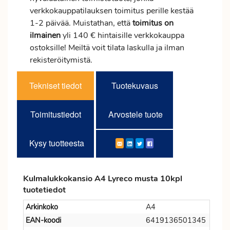
verkkokauppatilauksen
toimitus
perille kestää
1-2 päivää. Muistathan, että
toimitus
on
ilmainen
yli 140 € hintaisille verkkokauppa
ostoksille! Meiltä voit tilata laskulla ja ilman
rekisteröitymistä.
Tekniset tiedot
Tuotekuvaus
Toimitustiedot
Arvostele tuote
Kysy tuotteesta
Kulmalukkokansio A4 Lyreco musta 10kpl
tuotetiedot
Arkinkoko
A4
EAN-koodi
6419136501345