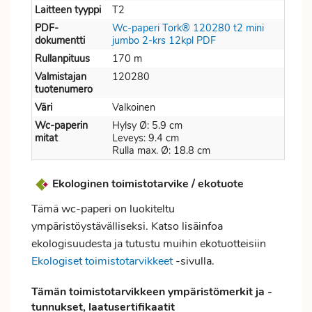
Laitteen tyyppi
T2
PDF-
Wc-paperi Tork® 120280 t2 mini
dokumentti
jumbo 2-krs 12kpl PDF
Rullanpituus
170 m
Valmistajan
120280
tuotenumero
Väri
Valkoinen
Wc-paperin
Hylsy Ø: 5.9 cm
mitat
Leveys: 9.4 cm
Rulla max. Ø: 18.8 cm
Ekologinen toimistotarvike / ekotuote
Tämä wc-paperi on luokiteltu
ympäristöystävälliseksi. Katso lisäinfoa
ekologisuudesta ja tutustu muihin ekotuotteisiin
Ekologiset toimistotarvikkeet
-sivulla.
Tämän toimistotarvikkeen ympäristömerkit ja -
tunnukset, laatusertifikaatit