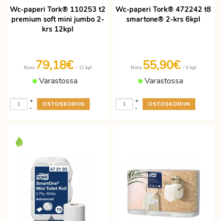
Wc-paperi Tork® 110253 t2
Wc-paperi Tork® 472242 t8
premium soft mini jumbo 2-
smartone® 2-krs 6kpl
krs 12kpl
79,18€
55,90€
/ 12 kpl
/ 6 kpl
Hinta
Hinta
Varastossa
Varastossa
+
+
-
-