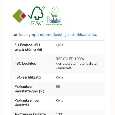
Lue lisää
ympäristömerkeistä ja sertifikaateista
.
EU Ecolabel (EU
Kyllä
ympäristömerkki)
RECYCLED 100%
FSC Luokitus
kierrätetystä materiaalista
valmistettu
FSC-sertifikaatti
Kyllä
Pakkauksen
85
kierrätettävyys (%)
Pakkauksen voi
Kyllä
kierrättää
Tuotteessa käytetty
100