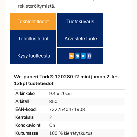
rekisteröitymistä.
Tekniset tiedot
Tuotekuvaus
Toimitustiedot
Arvostele tuote
Kysy tuotteesta
Wc-paperi Tork® 120280 t2 mini jumbo 2-krs
12kpl tuotetiedot
Arkinkoko
9.4 x 20cm
Arkit/rll
850
EAN-koodi
7322540471908
Kerroksia
2
Kohokuviointi
On
Kuitumassa
100 % kierrätyskuitua