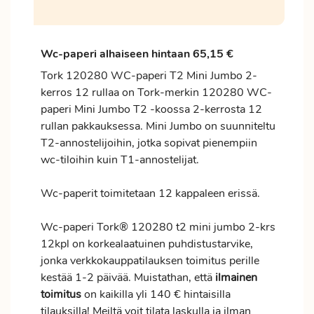
Wc-paperi alhaiseen hintaan 65,15 €
Tork 120280 WC-paperi T2 Mini Jumbo 2-
kerros 12 rullaa on Tork-merkin 120280 WC-
paperi Mini Jumbo T2 -koossa 2-kerrosta 12
rullan pakkauksessa. Mini Jumbo on suunniteltu
T2-annostelijoihin, jotka sopivat pienempiin
wc-tiloihin kuin T1-annostelijat.
Wc-paperit toimitetaan 12 kappaleen erissä.
Wc-paperi Tork® 120280 t2 mini jumbo 2-krs
12kpl on korkealaatuinen puhdistustarvike,
jonka verkkokauppatilauksen
toimitus
perille
kestää 1-2 päivää. Muistathan, että
ilmainen
toimitus
on kaikilla yli 140 € hintaisilla
tilauksilla! Meiltä voit tilata laskulla ja ilman