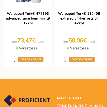
Wc-paperi Tork® 472193
Wc-paperi Tork® 110406
advanced smartone mini t9
extra soft 4-kerrosta t4
12kpl
42kpl
73,47€
50,06€
/ 12 kpl
/ 42 kpl
Hinta
Hinta
Varastossa
Varastossa
+
+
-
-
MAKSUTAVAT,
TOIMITUSKULUT JA UKK ›