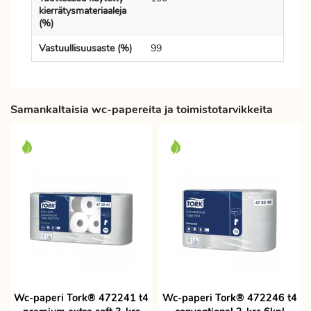
kierrätysmateriaaleja
(%)
Vastuullisuusaste (%)
99
Samankaltaisia wc-papereita ja toimistotarvikkeita
Wc-paperi Tork® 472241 t4
Wc-paperi Tork® 472246 t4