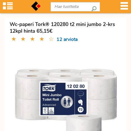
Wc-paperi Tork® 120280 t2 mini jumbo 2-krs
12kpl hinta 65,15€
★
★
★
★
☆
12 arviota