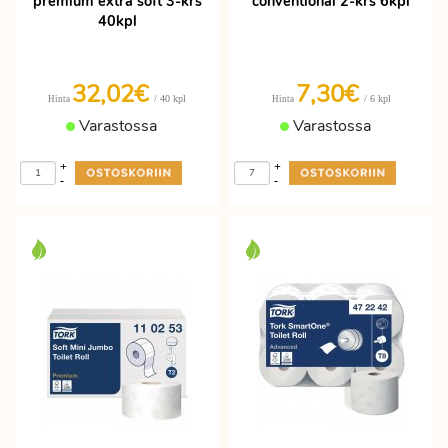
premium extra soft 3-krs
conventional 2-krs 6kpl
40kpl
32,02€
7,30€
/ 40 kpl
/ 6 kpl
Hinta
Hinta
Varastossa
Varastossa
+
+
-
-