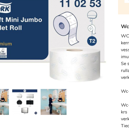
Wc-
WC-
ker
ves
imuk
Se 
rul
ver
Wc-
Wc-
krs
ver
Tie