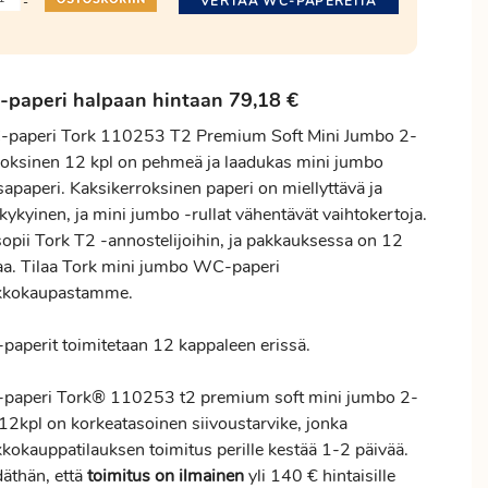
VERTAA WC-PAPEREITA
-
paperi halpaan hintaan 79,18 €
paperi Tork 110253 T2 Premium Soft Mini Jumbo 2-
roksinen 12 kpl on pehmeä ja laadukas mini jumbo
sapaperi. Kaksikerroksinen paperi on miellyttävä ja
ykyinen, ja mini jumbo -rullat vähentävät vaihtokertoja.
sopii Tork T2 -annostelijoihin, ja pakkauksessa on 12
laa. Tilaa Tork mini jumbo WC-paperi
kkokaupastamme.
paperit toimitetaan 12 kappaleen erissä.
paperi Tork® 110253 t2 premium soft mini jumbo 2-
 12kpl on korkeatasoinen siivoustarvike, jonka
kkokauppatilauksen
toimitus
perille kestää 1-2 päivää.
däthän, että
toimitus
on ilmainen
yli 140 € hintaisille