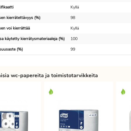
fikaatti
Kyllä
en kierrätettävyys (%)
98
en voi kierrättää
Kyllä
a käytetty kierrätysmateriaaleja (%)
100
isuusaste (%)
99
sia wc-papereita ja toimistotarvikkeita