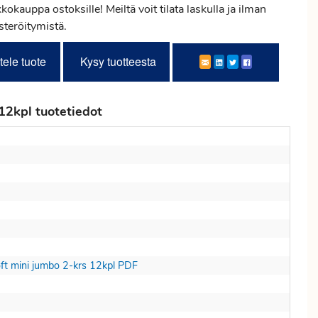
kokauppa ostoksille! Meiltä voit tilata laskulla ja ilman
steröitymistä.
tele tuote
Kysy tuotteesta
2kpl tuotetiedot
t mini jumbo 2-krs 12kpl PDF