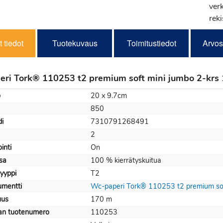
verk
reki
 tiedot
Tuotekuvaus
Toimitustiedot
Arvos
ri Tork® 110253 t2 premium soft mini jumbo 2-krs 1
o
20 x 9.7cm
850
i
7310791268491
2
inti
On
sa
100 % kierrätyskuitua
tyyppi
T2
mentti
Wc-paperi Tork® 110253 t2 premium sof
uus
170 m
jan tuotenumero
110253