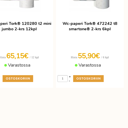
peri Tork® 120280 t2 mini
Wc-paperi Tork® 472242 t8
jumbo 2-krs 12kpl
smartone® 2-krs 6kpl
65,15€
55,90€
/ 12 kpl
/ 6 kpl
Hinta
Hinta
Varastossa
Varastossa
+
+
-