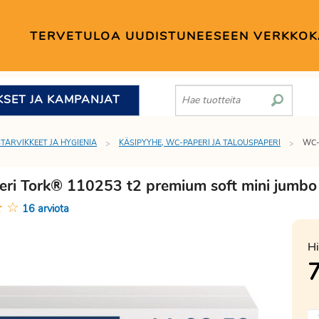
TERVETULOA UUDISTUNEESEEN VERKKO
KSET JA KAMPANJAT
STARVIKKEET JA HYGIENIA
KÄSIPYYHE, WC-PAPERI JA TALOUSPAPERI
WC-
ri Tork® 110253 t2 premium soft mini jumbo 
★
☆
16 arviota
Hi