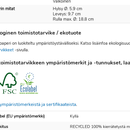
Valkoinen
in mitat
Hylsy Ø: 5.9 cm
Leveys: 9.7 cm
Rulla max. Ø: 18.8 cm
oginen toimistotarvike / ekotuote
peri on luokiteltu ympäristöystävälliseksi. Katso lisäinfoa ekologisuu
rvikkeet
-sivulla.
oimistotarvikkeen ympäristömerkit ja -tunnukset, laat
ympäristömerkeistä ja sertifikaateista
.
bel (EU ympäristömerkki)
Kyllä
itus
RECYCLED 100% kierrätetystä mat