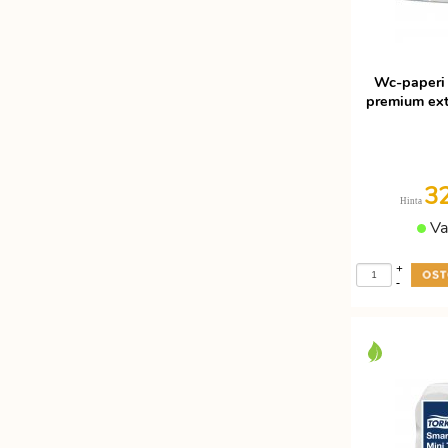
Wc-paperi
premium ext
3
Hinta
Va
+
-