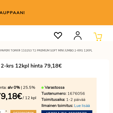
KAUPPAAN!
PAPERI TORK® 110253 T2 PREMIUM SOFT MINI JUMBO 2-KRS 12KPL
2-krs 12kpl hinta 79,18€
nta:
alv 0%
| 25.5%
Varastossa
Tuotenumero:
1676056
79,18
€
/ 12 kpl
Toimitusaika:
1-2 päivää
Ilmainen toimitus:
Lue lisää
+