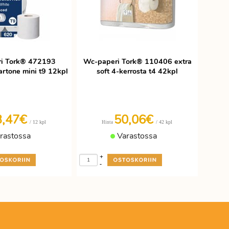
i Tork® 472193
Wc-paperi Tork® 110406 extra
rtone mini t9 12kpl
soft 4-kerrosta t4 42kpl
3,47€
50,06€
/ 12 kpl
/ 42 kpl
Hinta
rastossa
Varastossa
+
-