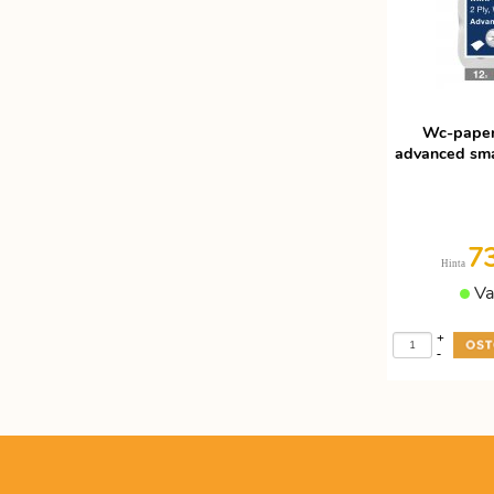
Wc-paper
advanced sma
7
Hinta
Va
+
-