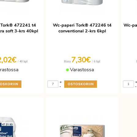
 Tork® 472241 t4
Wc-paperi Tork® 472246 t4
Wc-pa
ra soft 3-krs 40kpl
conventional 2-krs 6kpl
2,02€
7,30€
/ 40 kpl
/ 6 kpl
Hinta
rastossa
Varastossa
+
-
-