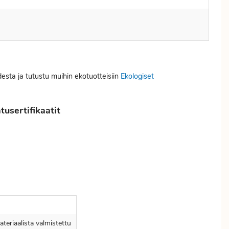
desta ja tutustu muihin ekotuotteisiin
Ekologiset
usertifikaatit
eriaalista valmistettu