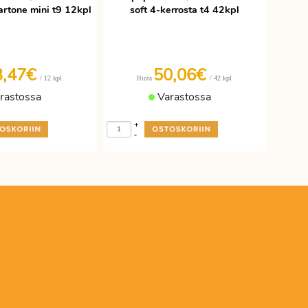
rtone mini t9 12kpl
soft 4-kerrosta t4 42kpl
3,47€
50,06€
/ 12 kpl
/ 42 kpl
Hinta
rastossa
Varastossa
+
-