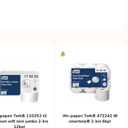
paperi Tork® 110253 t2
Wc-paperi Tork® 472242 t8
ium soft mini jumbo 2-krs
smartone® 2-krs 6kpl
12kpl