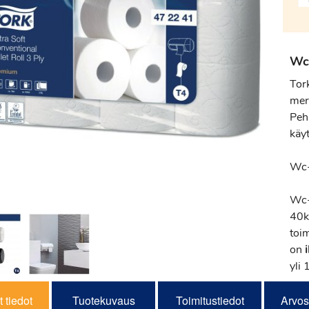
Wc-
Tor
mer
Pehm
käy
Wc-
Wc-
40k
toi
on
yli 
 tiedot
Tuotekuvaus
Toimitustiedot
Arvos