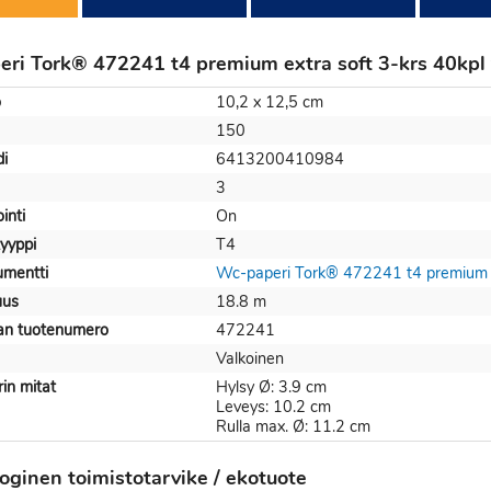
ri Tork® 472241 t4 premium extra soft 3-krs 40kpl 
o
10,2 x 12,5 cm
150
i
6413200410984
3
inti
On
tyyppi
T4
mentti
Wc-paperi Tork® 472241 t4 premium e
uus
18.8 m
jan tuotenumero
472241
Valkoinen
in mitat
Hylsy Ø: 3.9 cm
Leveys: 10.2 cm
Rulla max. Ø: 11.2 cm
oginen toimistotarvike / ekotuote