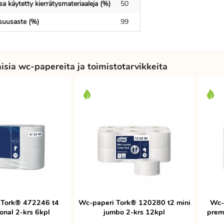
a käytetty kierrätysmateriaaleja (%)
50
isuusaste (%)
99
sia wc-papereita ja toimistotarvikkeita
 Tork® 472246 t4
Wc-paperi Tork® 120280 t2 mini
Wc-
onal 2-krs 6kpl
jumbo 2-krs 12kpl
prem