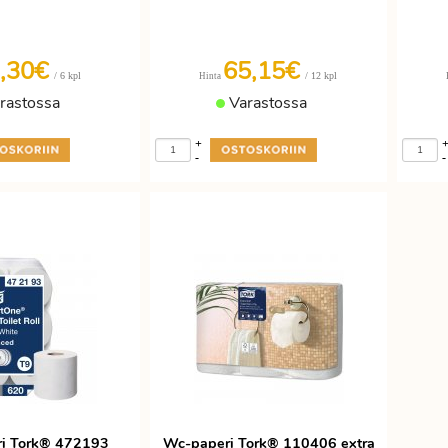
,30€
65,15€
/ 6 kpl
/ 12 kpl
Hinta
rastossa
Varastossa
+
-
-
i Tork® 472193
Wc-paperi Tork® 110406 extra