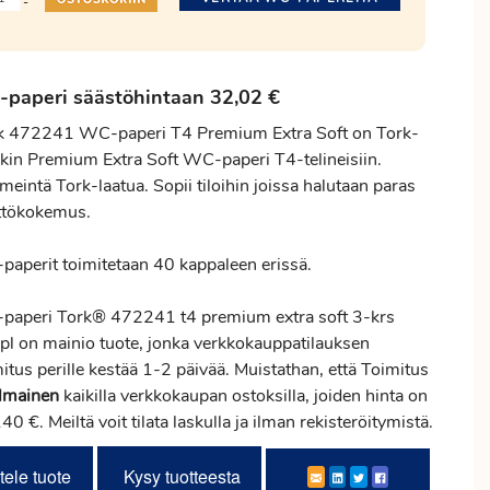
-
paperi säästöhintaan 32,02 €
k 472241 WC-paperi T4 Premium Extra Soft on Tork-
kin Premium Extra Soft WC-paperi T4-telineisiin.
eintä Tork-laatua. Sopii tiloihin joissa halutaan paras
ttökokemus.
paperit toimitetaan 40 kappaleen erissä.
paperi Tork® 472241 t4 premium extra soft 3-krs
pl on mainio tuote, jonka verkkokauppatilauksen
mitus
perille kestää 1-2 päivää. Muistathan, että Toimitus
ilmainen
kaikilla verkkokaupan ostoksilla, joiden hinta on
140 €. Meiltä voit tilata laskulla ja ilman rekisteröitymistä.
tele tuote
Kysy tuotteesta