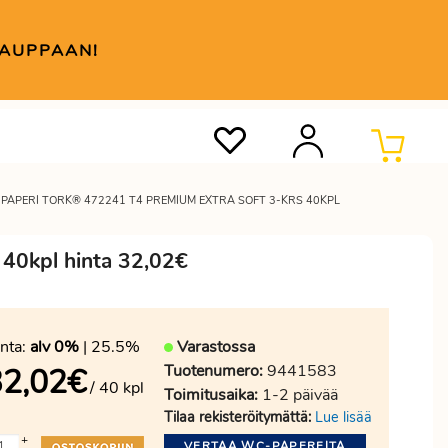
KAUPPAAN!
PAPERI TORK® 472241 T4 PREMIUM EXTRA SOFT 3-KRS 40KPL
 40kpl hinta 32,02€
nta:
alv 0%
| 25.5%
Varastossa
Tuotenumero:
9441583
32,02
€
/ 40 kpl
Toimitusaika:
1-2 päivää
Tilaa rekisteröitymättä:
Lue lisää
+
VERTAA WC-PAPEREITA