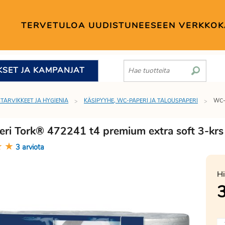
TERVETULOA UUDISTUNEESEEN VERKKO
KSET JA KAMPANJAT
STARVIKKEET JA HYGIENIA
KÄSIPYYHE, WC-PAPERI JA TALOUSPAPERI
WC-
ri Tork® 472241 t4 premium extra soft 3-krs
★
★
3 arviota
Hi