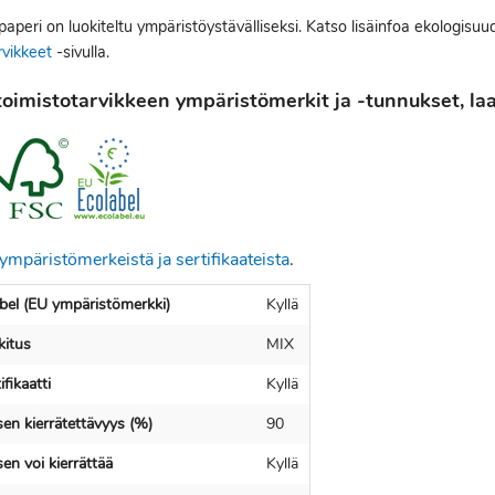
peri on luokiteltu ympäristöystävälliseksi. Katso lisäinfoa ekologisuu
rvikkeet
-sivulla.
oimistotarvikkeen ympäristömerkit ja -tunnukset, laat
ympäristömerkeistä ja sertifikaateista
.
bel (EU ympäristömerkki)
Kyllä
itus
MIX
fikaatti
Kyllä
en kierrätettävyys (%)
90
en voi kierrättää
Kyllä