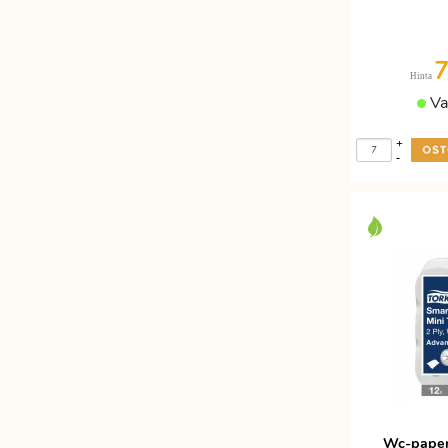
7
Hinta
Va
+
-
Wc-paper