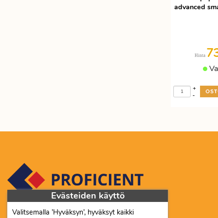
advanced sma
7
Hinta
Va
+
-
Evästeiden käyttö
Valitsemalla ’Hyväksyn’, hyväksyt kaikki
Proficient Co Oy FI07452333