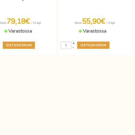
79,18€
55,90€
/ 12 kpl
/ 6 kpl
Hinta
Hinta
Varastossa
Varastossa
+
+
-