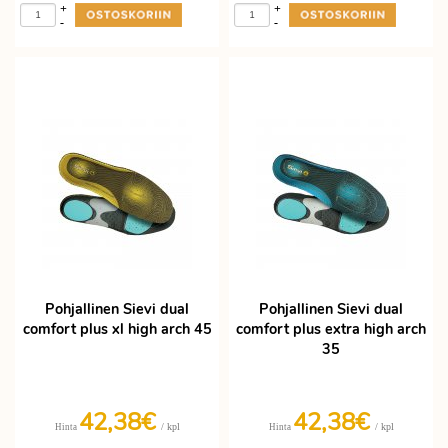
+
+
-
-
Pohjallinen Sievi dual
Pohjallinen Sievi dual
comfort plus xl high arch 45
comfort plus extra high arch
35
42,38€
42,38€
/ kpl
/ kpl
Hinta
Hinta