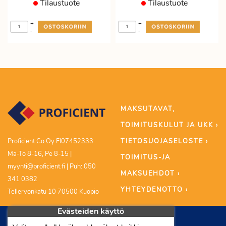
Tilaustuote
Tilaustuote
+
+
-
-
MAKSUTAVAT,
TOIMITUSKULUT JA UKK ›
TIETOSUOJASELOSTE ›
Proficient Co Oy FI07452333
Ma-To 8-16, Pe 8-15 |
TOIMITUS-JA
myynti@proficient.fi | Puh: 050
MAKSUEHDOT ›
341 0382
YHTEYDENOTTO ›
Tellervonkatu 10 70500 Kuopio
Evästeiden käyttö