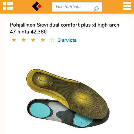
Pohjallinen Sievi dual comfort plus xl high arch
47 hinta 42,38€
★
★
★
★
☆
3 arviota