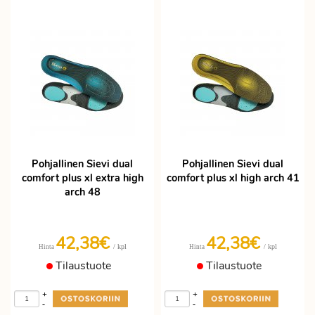
Pohjallinen Sievi dual
Pohjallinen Sievi dual
comfort plus xl extra high
comfort plus xl high arch 41
arch 48
42,38€
42,38€
/ kpl
/ kpl
Hinta
Hinta
Tilaustuote
Tilaustuote
+
+
-
-