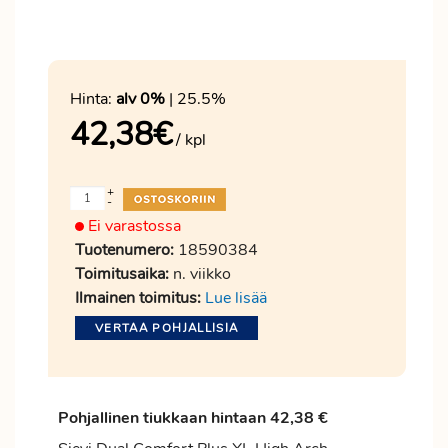
Hinta:
alv 0%
| 25.5%
42,38
€
/ kpl
+
-
Ei varastossa
Tuotenumero:
18590384
Toimitusaika:
n. viikko
Ilmainen toimitus:
Lue lisää
VERTAA POHJALLISIA
Pohjallinen tiukkaan hintaan 42,38 €