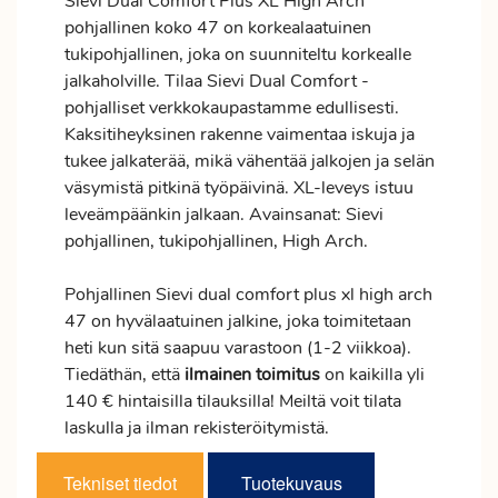
Sievi Dual Comfort Plus XL High Arch
pohjallinen koko 47 on korkealaatuinen
tukipohjallinen, joka on suunniteltu korkealle
jalkaholville. Tilaa Sievi Dual Comfort -
pohjalliset verkkokaupastamme edullisesti.
Kaksitiheyksinen rakenne vaimentaa iskuja ja
tukee jalkaterää, mikä vähentää jalkojen ja selän
väsymistä pitkinä työpäivinä. XL-leveys istuu
leveämpäänkin jalkaan. Avainsanat: Sievi
pohjallinen, tukipohjallinen, High Arch.
Pohjallinen Sievi dual comfort plus xl high arch
47 on hyvälaatuinen jalkine, joka toimitetaan
heti kun sitä saapuu varastoon (1-2 viikkoa).
Tiedäthän, että
ilmainen
toimitus
on kaikilla yli
140 € hintaisilla tilauksilla! Meiltä voit tilata
laskulla ja ilman rekisteröitymistä.
Tekniset tiedot
Tuotekuvaus