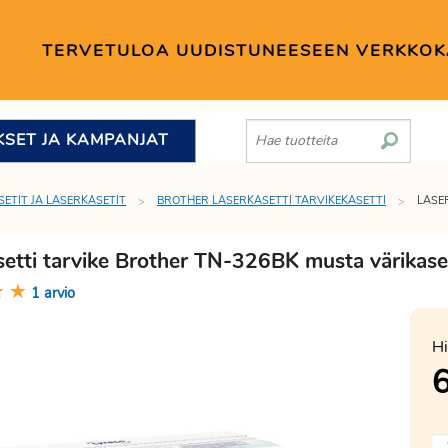
TERVETULOA UUDISTUNEESEEN VERKKO
KSET JA KAMPANJAT
SETIT JA LASERKASETIT
BROTHER LASERKASETTI TARVIKEKASETTI
LASE
setti tarvike Brother TN-326BK musta värikase
★
★
1 arvio
Hi