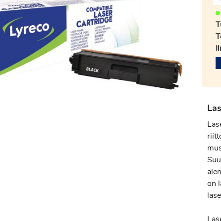
T
T
I
Las
Las
riit
must
Suu
alen
on 
las
Las