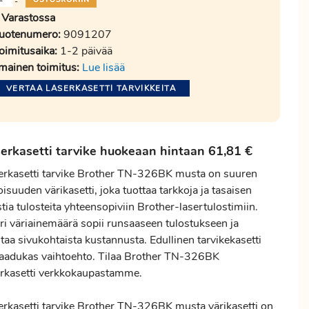
-
Varastossa
uotenumero:
9091207
oimitusaika:
1-2 päivää
lmainen toimitus:
Lue lisää
VERTAA LASERKASETTI TARVIKKEITA
erkasetti tarvike huokeaan hintaan 61,81 €
erkasetti tarvike Brother TN-326BK musta on suuren
toisuuden värikasetti, joka tuottaa tarkkoja ja tasaisen
ia tulosteita yhteensopiviin Brother-lasertulostimiin.
ri väriainemäärä sopii runsaaseen tulostukseen ja
taa sivukohtaista kustannusta. Edullinen tarvikekasetti
laadukas vaihtoehto. Tilaa Brother TN-326BK
erkasetti verkkokaupastamme.
erkasetti tarvike Brother TN-326BK musta värikasetti on