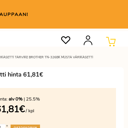
KAUPPAAN!
RKASETTI TARVIKE BROTHER TN-326BK MUSTA VÄRIKASETTI
tti hinta 61,81€
nta:
alv 0%
| 25.5%
61,81
€
/ kpl
+