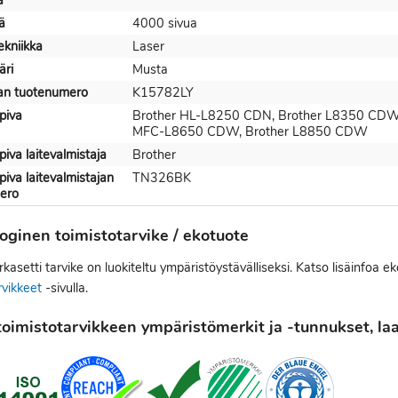
a
ä
4000 sivua
ekniikka
Laser
äri
Musta
jan tuotenumero
K15782LY
piva
Brother HL-L8250 CDN, Brother L8350 CDW
MFC-L8650 CDW, Brother L8850 CDW
iva laitevalmistaja
Brother
iva laitevalmistajan
TN326BK
ero
oginen toimistotarvike / ekotuote
kasetti tarvike on luokiteltu ympäristöystävälliseksi. Katso lisäinfoa e
rvikkeet
-sivulla.
oimistotarvikkeen ympäristömerkit ja -tunnukset, laat