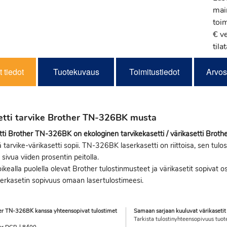
mai
toi
€ v
tila
 tiedot
Tuotekuvaus
Toimitustiedot
Arvos
etti tarvike Brother TN-326BK musta
ti Brother TN-326BK on ekologinen tarvikekasetti / värikasetti Brothe
ä tarvike-värikasetti sopii. TN-326BK laserkasetti on riittoisa, sen tulos
sivua viiden prosentin peitolla.
ikealla puolella olevat Brother tulostinmusteet ja värikasetit sopivat o
serkasetin sopivuus omaan lasertulostimeesi.
er TN-326BK kanssa yhteensopivat tulostimet
Samaan sarjaan kuuluvat värikasetit
Tarkista tulostinyhteensopivuus tuot