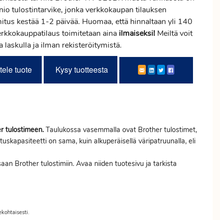
nio tulostintarvike, jonka verkkokaupan tilauksen
mitus
kestää 1-2 päivää. Huomaa, että hinnaltaan yli 140
erkkokauppatilaus toimitetaan aina
ilmaiseksi!
Meiltä voit
ta laskulla ja ilman rekisteröitymistä.
tele tuote
Kysy tuotteesta
r tulostimeen.
Taulukossa vasemmalla ovat Brother tulostimet,
tuskapasiteetti on sama, kuin alkuperäisellä väripatruunalla, eli
saan Brother tulostimiin. Avaa niiden tuotesivu ja tarkista
ekohtaisesti.