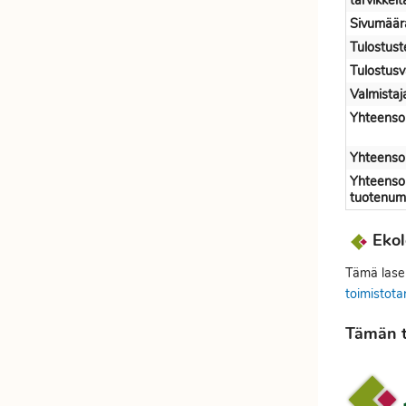
tarvikkeit
Etätyöhön
Värinauhat
Sivumäär
Tulostust
Työkalut
Tulostusv
Valmista
Yhteenso
Yhteensop
Yhteensop
tuotenum
Ekol
Tämä laser
toimistota
Tämän t