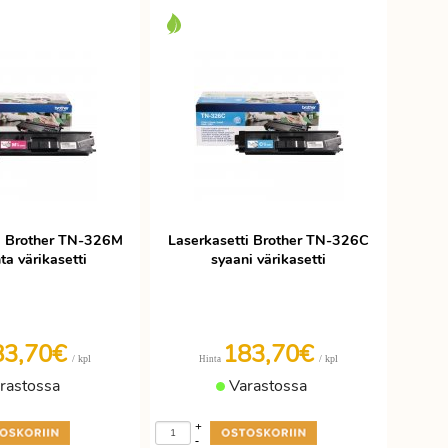
i Brother TN-326M
Laserkasetti Brother TN-326C
a värikasetti
syaani värikasetti
83,70€
183,70€
/ kpl
/ kpl
Hinta
rastossa
Varastossa
+
-