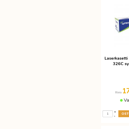
Laserkasetti
326C sya
1
Hinta
Va
+
-