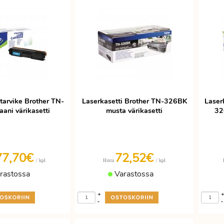
 tarvike Brother TN-
Laserkasetti Brother TN-326BK
Laser
ani värikasetti
musta värikasetti
32
77,70€
72,52€
/ kpl
/ kpl
Hinta
rastossa
Varastossa
+
-
-