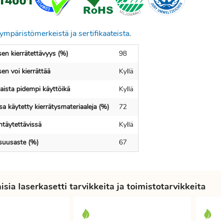
ympäristömerkeistä ja sertifikaateista
.
en kierrätettävyys (%)
98
en voi kierrättää
Kyllä
ista pidempi käyttöikä
Kyllä
a käytetty kierrätysmateriaaleja (%)
72
ntäytettävissä
Kyllä
isuusaste (%)
67
sia laserkasetti tarvikkeita ja toimistotarvikkeita