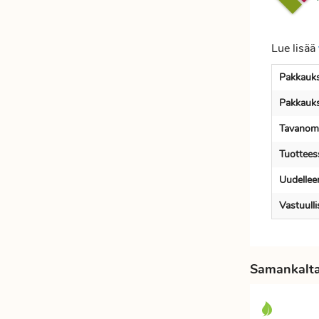
Lue lisää
Pakkauks
Pakkauks
Tavanoma
Tuotteess
Uudellee
Vastuull
Samankaltai