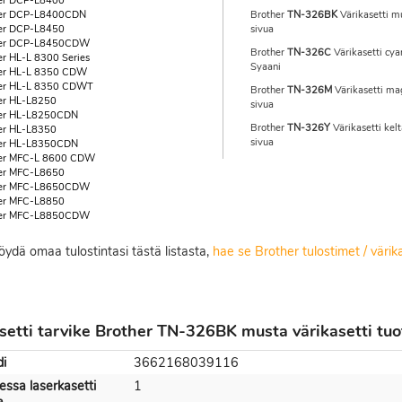
er DCP-L8400
her DCP-L8400CDN
Brother
TN-326BK
Värikasetti m
er DCP-L8450
sivua
her DCP-L8450CDW
Brother
TN-326C
Värikasetti cya
er HL-L 8300 Series
Syaani
er HL-L 8350 CDW
er HL-L 8350 CDWT
Brother
TN-326M
Värikasetti ma
er HL-L8250
sivua
her HL-L8250CDN
Brother
TN-326Y
Värikasetti kel
er HL-L8350
sivua
her HL-L8350CDN
her MFC-L 8600 CDW
er MFC-L8650
her MFC-L8650CDW
er MFC-L8850
her MFC-L8850CDW
löydä omaa tulostintasi tästä listasta,
hae se Brother tulostimet / väri
setti tarvike Brother TN-326BK musta värikasetti tuo
i
3662168039116
ssa laserkasetti
1