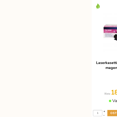
Laserkasett
magent
1
Hinta
Va
+
-