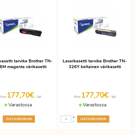
kasetti tarvike Brother TN-
Laserkasetti tarvike Brother TN-
6M magenta värikasetti
326Y keltainen värikasetti
177,70€
177,70€
/ kpl
/ kpl
Hinta
Hinta
Varastossa
Varastossa
+
+
-