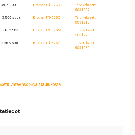
usta 4.000
Brother TN-326BK
Tarvikekasetti
9091207
n 3.500 sivua
Brother TN-326C
Tarvikekasetti
9091218
genta 3.500
Brother TN-326M
Tarvikekasetti
9091229
tainen 3.500
Brother TN-326Y
Tarvikekasetti
9091231
kasetit yhteensopivuustaulukosta.
tetiedot