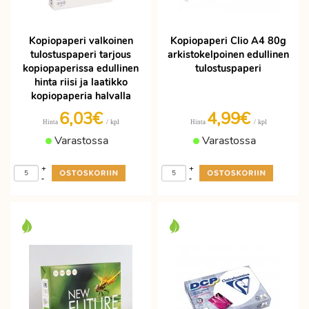
Kopiopaperi valkoinen
Kopiopaperi Clio A4 80g
tulostuspaperi tarjous
arkistokelpoinen edullinen
kopiopaperissa edullinen
tulostuspaperi
hinta riisi ja laatikko
kopiopaperia halvalla
6,03€
4,99€
/ kpl
/ kpl
Hinta
Hinta
Varastossa
Varastossa
+
+
-
-