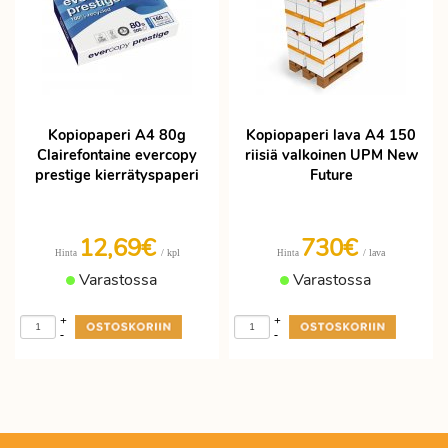
Kopiopaperi A4 80g
Kopiopaperi lava A4 150
Clairefontaine evercopy
riisiä valkoinen UPM New
prestige kierrätyspaperi
Future
12,69€
730€
/ kpl
/ lava
Hinta
Hinta
Varastossa
Varastossa
+
+
-
-