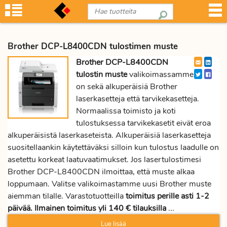
Brother DCP-L8400CDN tulostimen muste
Brother DCP-L8400CDN
tulostin muste
valikoimassamme
on sekä alkuperäisiä Brother
laserkasetteja että tarvikekasetteja.
Normaalissa toimisto ja koti
tulostuksessa tarvikekasetit eivät eroa
alkuperäisistä laserkaseteista. Alkuperäisiä laserkasetteja
suositellaankin käytettäväksi silloin kun tulostus laadulle on
asetettu korkeat laatuvaatimukset. Jos lasertulostimesi
Brother DCP-L8400CDN ilmoittaa, että muste alkaa
loppumaan. Valitse valikoimastamme uusi Brother muste
aiemman tilalle. Varastotuotteilla
toimitus perille asti 1-2
päivää. Ilmainen toimitus yli 140 € tilauksilla
...
Lue lisää