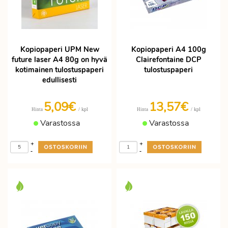
Kopiopaperi UPM New
Kopiopaperi A4 100g
future laser A4 80g on hyvä
Clairefontaine DCP
kotimainen tulostuspaperi
tulostuspaperi
edullisesti
5,09€
13,57€
/ kpl
/ kpl
Hinta
Hinta
Varastossa
Varastossa
+
+
-
-