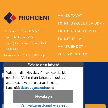
MAKSUTAVAT,
TOIMITUSKULUT JA UKK ›
TIETOSUOJASELOSTE ›
Proficient Co Oy FI07452333
Ma-To 8-16, Pe 8-15 |
TOIMITUS-JA
myynti@proficient.fi | Puh: 050
MAKSUEHDOT ›
341 0382
YHTEYDENOTTO ›
Tellervonkatu 10 70500 Kuopio
Evästeiden käyttö
Valitsemalla ’Hyväksyn’, hyväksyt kaikki
evästeet. Voit milloin tahansa muuttaa
asetuksia sivun alareunan linkistä.
Lue lisää
tietosuojaseloste
esta.
Hyväksyn
Vain välttämättömät evästeet