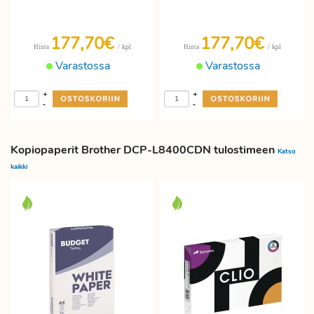
177,70€
177,70€
/ kpl
/ kpl
Hinta
Hinta
Varastossa
Varastossa
+
+
-
-
Kopiopaperit Brother DCP-L8400CDN tulostimeen
Katso
kaikki