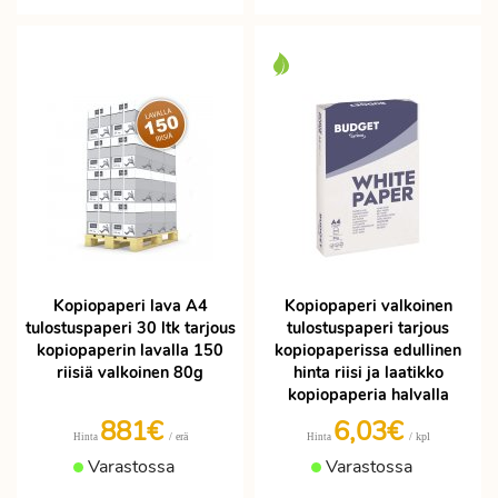
Kopiopaperi lava A4
Kopiopaperi valkoinen
tulostuspaperi 30 ltk tarjous
tulostuspaperi tarjous
kopiopaperin lavalla 150
kopiopaperissa edullinen
riisiä valkoinen 80g
hinta riisi ja laatikko
kopiopaperia halvalla
881€
6,03€
/ erä
/ kpl
Hinta
Hinta
Varastossa
Varastossa