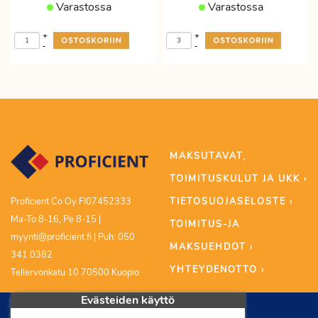
Varastossa
Varastossa
+
+
-
-
MAKSUTAVAT,
TOIMITUSKULUT JA UKK ›
TIETOSUOJASELOSTE ›
Proficient Co Oy FI07452333
Ma-To 8-16, Pe 8-15 |
TOIMITUS-JA
myynti@proficient.fi | Puh: 050
MAKSUEHDOT ›
341 0382
YHTEYDENOTTO ›
Tellervonkatu 10 70500 Kuopio
Evästeiden käyttö