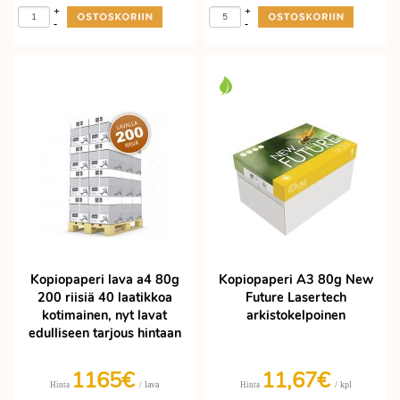
+
+
-
-
Kopiopaperi lava a4 80g
Kopiopaperi A3 80g New
200 riisiä 40 laatikkoa
Future Lasertech
kotimainen, nyt lavat
arkistokelpoinen
edulliseen tarjous hintaan
1165€
11,67€
/ lava
/ kpl
Hinta
Hinta