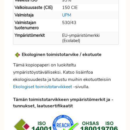
Vaaleus ISO
95%
Valkoisuusaste (CIE)
150 CIE
Valmistaja
UPM
Valmistajan
530/43
tuotenumero
Ympäristömerkit
EU-ympäristömerkki
(Ecolabel)
Ekologinen toimistotarvike / ekotuote
Tämä kopiopaperi on luokiteltu
ympäristöystävälliseksi. Katso lisäinfoa
ekologisuudesta ja tutustu muihin ekotuotteisiin
Ekologiset toimistotarvikkeet
-sivulla.
Tämän toimistotarvikkeen ympäristömerkit ja -
tunnukset, laatusertifikaatit