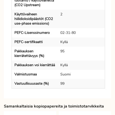
tuotanto / käyttövaihetta
(CO2 Upstream)
Käyttövaiheen
2
hiilidioksidipäästöt (CO2
use-phase emissions)
PEFC-Lisenssinumero
02-31-80
PEFC-sertifikaatti
Kyllä
Pakkauksen
95
kierrätettävyys (%)
Pakkauksen voi kierrättää
Kyllä
Valmistusmaa
Suomi
Vastuullisuusaste (%)
99
Samankaltaisia kopiopapereita ja toimistotarvikkeita