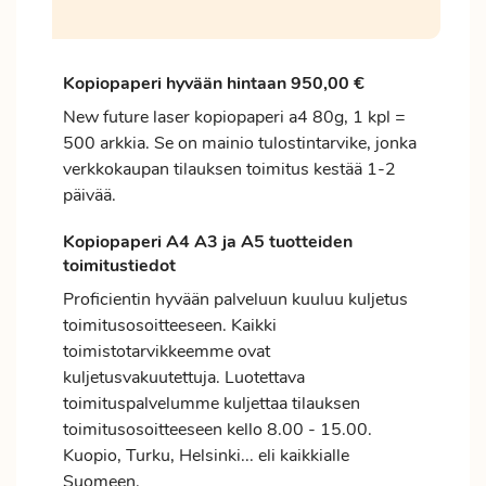
Kopiopaperi hyvään hintaan 950,00 €
New future laser kopiopaperi a4 80g, 1 kpl =
500 arkkia. Se on mainio tulostintarvike, jonka
verkkokaupan tilauksen toimitus kestää 1-2
päivää.
Kopiopaperi A4 A3 ja A5 tuotteiden
toimitustiedot
Proficientin hyvään palveluun kuuluu kuljetus
toimitusosoitteeseen. Kaikki
toimistotarvikkeemme ovat
kuljetusvakuutettuja. Luotettava
toimituspalvelumme kuljettaa tilauksen
toimitusosoitteeseen kello 8.00 - 15.00.
Kuopio, Turku, Helsinki... eli kaikkialle
Suomeen.