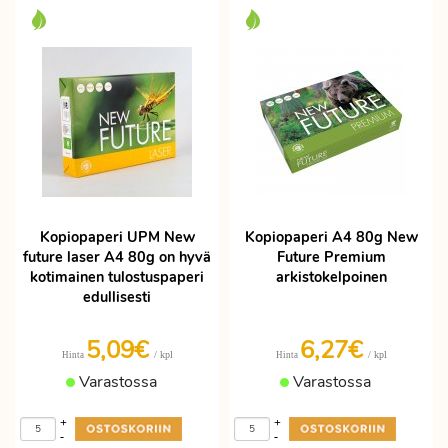
Kopiopaperi UPM New
Kopiopaperi A4 80g New
future laser A4 80g on hyvä
Future Premium
kotimainen tulostuspaperi
arkistokelpoinen
edullisesti
5,09€
6,27€
/ kpl
/ kpl
Hinta
Hinta
Varastossa
Varastossa
+
+
-
-