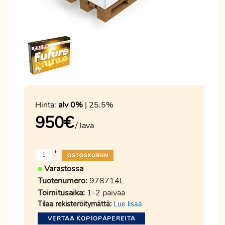
Hinta:
alv 0%
| 25.5%
950
€
/ lava
+
-
Varastossa
Tuotenumero:
978714L
Toimitusaika:
1-2 päivää
Tilaa rekisteröitymättä:
Lue lisää
VERTAA KOPIOPAPEREITA