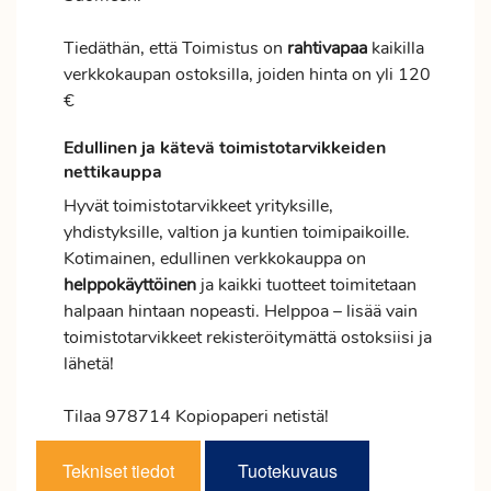
Tiedäthän, että Toimistus on
rahtivapaa
kaikilla
verkkokaupan ostoksilla, joiden hinta on yli 120
€
Edullinen ja kätevä toimistotarvikkeiden
nettikauppa
Hyvät toimistotarvikkeet yrityksille,
yhdistyksille, valtion ja kuntien toimipaikoille.
Kotimainen, edullinen verkkokauppa on
helppokäyttöinen
ja kaikki tuotteet toimitetaan
halpaan hintaan nopeasti. Helppoa – lisää vain
toimistotarvikkeet rekisteröitymättä ostoksiisi ja
lähetä!
Tilaa 978714 Kopiopaperi netistä!
Tekniset tiedot
Tuotekuvaus