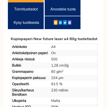
Toimitustiedot
Arvostele tuote
Kysy tuotteesta
Kopiopaperi New future laser a4 80g tuotetiedot
Arkinkoko
A4
Arkistokelpoinen paperi
On
Arkkeja riisissä
500
Bulkki
1,28 cm3/g
2
Grammapaino
80 g/m
Kopiopaperin paksuus
104 µm
Opasiteetti
93.5 %
Sileys/karheus
230 ml/min
Bendtsen
Ulkopinta
Matta