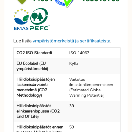
Lue lisää
ympäristömerkeistä ja sertifikaateista
.
CO2 ISO Standardi
ISO 14067
EU Ecolabel (EU
Kyllä
ympäristömerkki)
Hiilidioksidipäästöjen
Vaikutus
laskemis/arviointi
ilmastonlämpenemiseen
menetelmä (CO2
(Estimated Global
Methodology)
Warming Potential)
Hiilidioksidipäästöt
39
elinkaarenlopussa (CO2
End Of Life)
Hiilidioksidipäästöt ennen
59