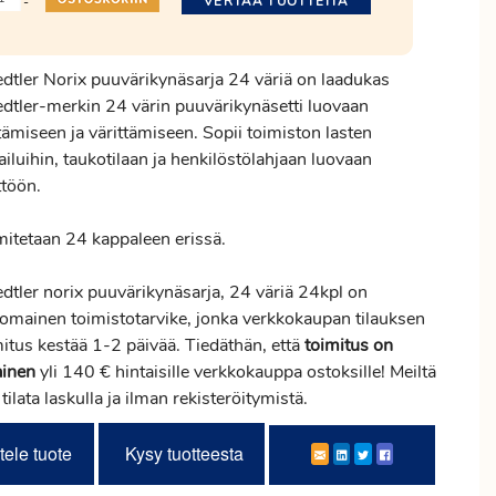
VERTAA TUOTTEITA
-
edtler Norix puuvärikynäsarja 24 väriä on laadukas
edtler-merkin 24 värin puuvärikynäsetti luovaan
tämiseen ja värittämiseen. Sopii toimiston lasten
ailuihin, taukotilaan ja henkilöstölahjaan luovaan
ttöön.
mitetaan 24 kappaleen erissä.
edtler norix puuvärikynäsarja, 24 väriä 24kpl on
nomainen toimistotarvike, jonka verkkokaupan tilauksen
mitus
kestää 1-2 päivää. Tiedäthän, että
toimitus
on
ainen
yli 140 € hintaisille verkkokauppa ostoksille! Meiltä
 tilata laskulla ja ilman rekisteröitymistä.
tele tuote
Kysy tuotteesta