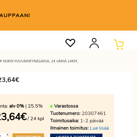
KAUPPAAN!
R NORIX PUUVÄRIKYNÄSARJA, 24 VÄRIÄ 24KPL
 23,64€
nta:
alv 0%
| 25.5%
Varastossa
Tuotenumero:
20307461
23,64
€
/ 24 kpl
Toimitusaika:
1-2 päivää
Ilmainen toimitus:
Lue lisää
+