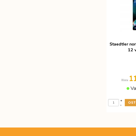
Etätyöhön
Värinauhat
Työkalut
Staedtler nor
12 
1
Hinta
Va
+
-