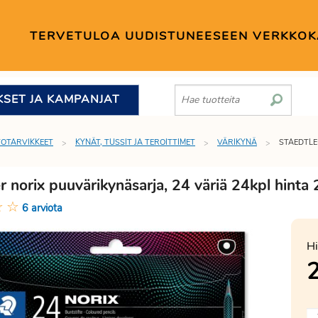
TERVETULOA UUDISTUNEESEEN VERKKO
KSET JA KAMPANJAT
TOTARVIKKEET
KYNÄT, TUSSIT JA TEROITTIMET
VÄRIKYNÄ
STAEDTLE
r norix puuvärikynäsarja, 24 väriä 24kpl hinta
☆
☆
6 arviota
Hi