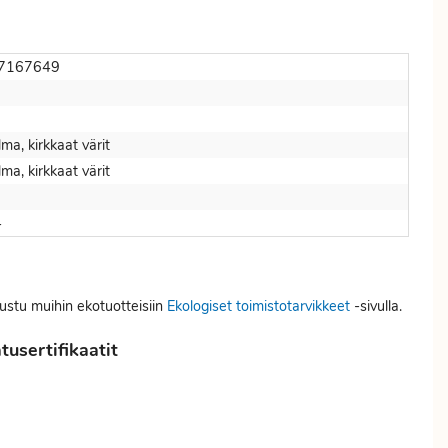
7167649
elma, kirkkaat värit
elma, kirkkaat värit
4
tustu muihin ekotuotteisiin
Ekologiset toimistotarvikkeet
-sivulla.
usertifikaatit