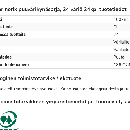
er norix puuvärikynäsarja, 24 väriä 24kpl tuotetiedot
i
400781
a tuote
Ei
ssa tuotteita
24
Värilajit
Värilajit
eriaali
Puuta
jan tuotenumero
186 C2
oginen toimistotarvike / ekotuote
okiteltu ympäristöystävälliseksi. Katso lisäinfoa ekologisuudesta ja tu
oimistotarvikkeen ympäristömerkit ja -tunnukset, laat