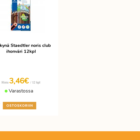
kynä Staedtler noris club
ihonväri 12kpl
3,46€
/ 12 kpl
Hinta
Varastossa
+