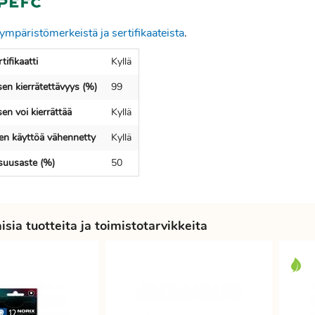
ympäristömerkeistä ja sertifikaateista
.
ifikaatti
Kyllä
en kierrätettävyys (%)
99
en voi kierrättää
Kyllä
en käyttöä vähennetty
Kyllä
isuusaste (%)
50
sia tuotteita ja toimistotarvikkeita