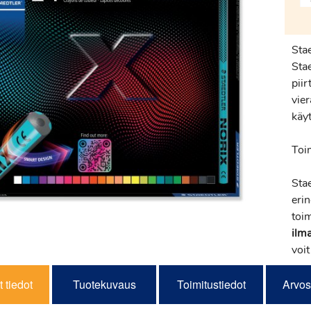
Sta
Sta
piir
vier
käy
Toi
Sta
eri
toi
ilm
voit
 tiedot
Tuotekuvaus
Toimitustiedot
Arvos