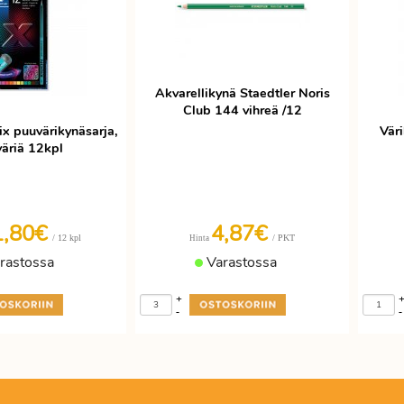
Akvarellikynä Staedtler Noris
Club 144 vihreä /12
ix puuvärikynäsarja,
Väri
väriä 12kpl
1,80€
4,87€
/ 12 kpl
/ PKT
Hinta
rastossa
Varastossa
+
-
-