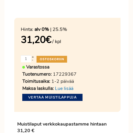
Hinta:
alv 0%
| 25.5%
31,20
€
/ kpl
+
-
Varastossa
Tuotenumero:
17229367
Toimitusaika:
1-2 päivää
Maksa laskulla:
Lue lisää
VERTAA MUISTILAPPUJA
Muistilaput verkkokaupastamme hintaan
31,20 €