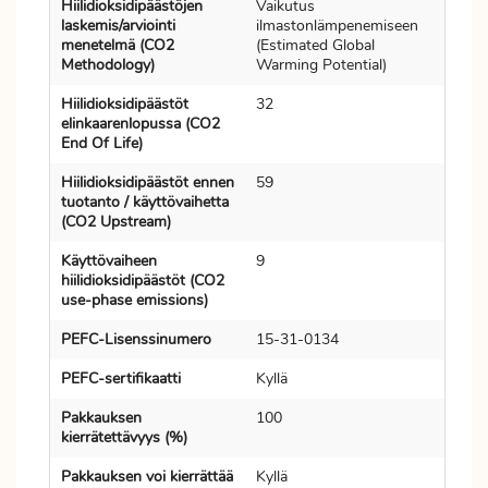
Hiilidioksidipäästöjen
Vaikutus
laskemis/arviointi
ilmastonlämpenemiseen
menetelmä (CO2
(Estimated Global
Methodology)
Warming Potential)
Hiilidioksidipäästöt
32
elinkaarenlopussa (CO2
End Of Life)
Hiilidioksidipäästöt ennen
59
tuotanto / käyttövaihetta
(CO2 Upstream)
Käyttövaiheen
9
hiilidioksidipäästöt (CO2
use-phase emissions)
PEFC-Lisenssinumero
15-31-0134
PEFC-sertifikaatti
Kyllä
Pakkauksen
100
kierrätettävyys (%)
Pakkauksen voi kierrättää
Kyllä