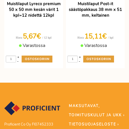
Muistilaput Lyreco premium
Muistilaput Post-it
50 x 50 mm kesän värit 1
säästöpakkaus 38 mm x 51
kpl=12 nidettä 12kpl
mm, keltainen
5,67€
15,11€
/ 12 kpl
/ kpl
Hinta
Hinta
Varastossa
Varastossa
+
+
-
-
MAKSUTAVAT,
TOIMITUSKULUT JA UKK ›
TIETOSUOJASELOSTE ›
Proficient Co Oy FI07452333