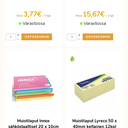
3,77
€
15,67€
/ 6 kpl
/ 5 kpl
Hinta
Hinta
Varastossa
Varastossa
+
+
-
-
Muistilaput Innox
Muistilaput Lyreco 50 x
sähköstaattiset 20 x 10cm
40mm keltainen 12kpl