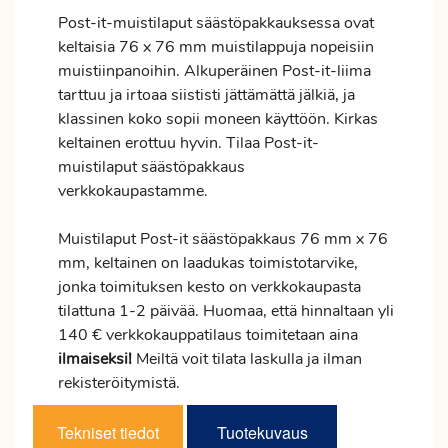
Post-it-muistilaput säästöpakkauksessa ovat
keltaisia 76 x 76 mm muistilappuja nopeisiin
muistiinpanoihin. Alkuperäinen Post-it-liima
tarttuu ja irtoaa siististi jättämättä jälkiä, ja
klassinen koko sopii moneen käyttöön. Kirkas
keltainen erottuu hyvin. Tilaa Post-it-
muistilaput säästöpakkaus
verkkokaupastamme.
Muistilaput Post-it säästöpakkaus 76 mm x 76
mm, keltainen on laadukas toimistotarvike,
jonka toimituksen kesto on verkkokaupasta
tilattuna 1-2 päivää. Huomaa, että hinnaltaan yli
140 € verkkokauppatilaus toimitetaan aina
ilmaiseksi!
Meiltä voit tilata laskulla ja ilman
rekisteröitymistä.
Tekniset tiedot
Tuotekuvaus