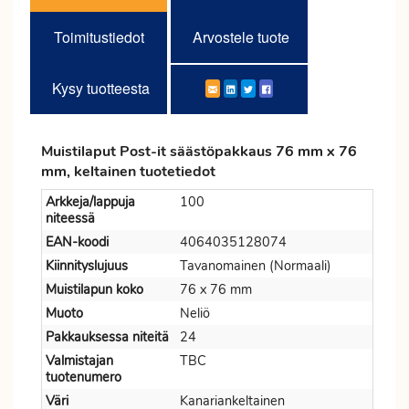
Toimitustiedot
Arvostele tuote
Kysy tuotteesta
Muistilaput Post-it säästöpakkaus 76 mm x 76
mm, keltainen tuotetiedot
Arkkeja/lappuja
100
niteessä
EAN-koodi
4064035128074
Kiinnityslujuus
Tavanomainen (Normaali)
Muistilapun koko
76 x 76 mm
Muoto
Neliö
Pakkauksessa niteitä
24
Valmistajan
TBC
tuotenumero
Väri
Kanariankeltainen