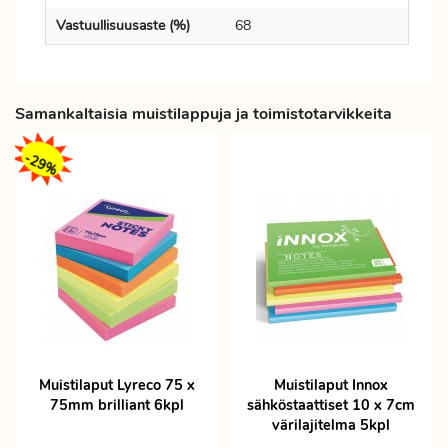
Vastuullisuusaste (%)
68
Samankaltaisia muistilappuja ja toimistotarvikkeita
-29%
Muistilaput Lyreco 75 x
Muistilaput Innox
75mm brilliant 6kpl
sähköstaattiset 10 x 7cm
värilajitelma 5kpl