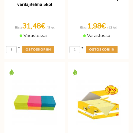
värilajitelma 5kpl
31,48€
1,98€
/ 5 kpl
/ 12 kpl
Hinta
Hinta
Varastossa
Varastossa
+
+
-
-