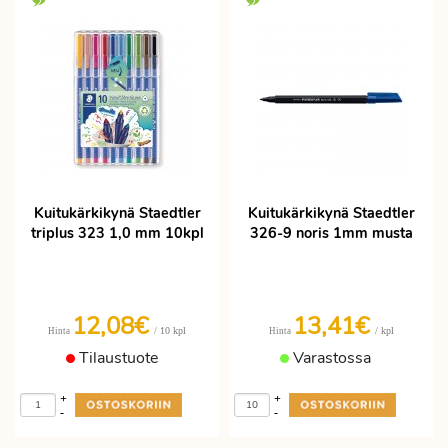
Kuitukärkikynä Staedtler
Kuitukärkikynä Staedtler
triplus 323 1,0 mm 10kpl
326-9 noris 1mm musta
12,08€
13,41€
/ 10 kpl
/ kpl
Hinta
Hinta
Tilaustuote
Varastossa
+
+
-
-