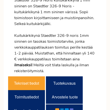
Staedtler 326-9 Noris kuitukärkikynä 1 mm
sininen on Staedtler 326-9 Noris -
kuitukärkikynä 1 mm sininen värissä. Sopii
toimistoon kirjoittamiseen ja muistiinpanoihin.
Selkeä kuitukärkijälki.
Kuitukärkikynä Staedtler 326-9 noris 1mm
sininen on tasokas toimistotarvike, jonka
verkkokauppatilauksen
toimitus
perille kestää
1-2 päivää. Muistathan, että hinnaltaan yli 140
€ verkkokauppatilaus toimitetaan aina
ilmaiseksi!
Meiltä voit tilata laskulla ja ilman
rekisteröitymistä.
Tekniset tiedot
Tuotekuvaus
Toimitustiedot
Arvostele tuote