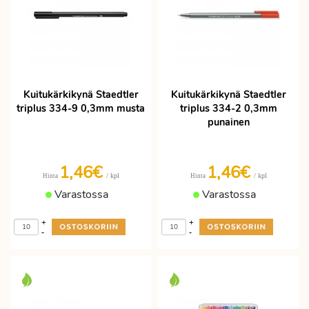
Kuitukärkikynä Staedtler
Kuitukärkikynä Staedtler
triplus 334-9 0,3mm musta
triplus 334-2 0,3mm
punainen
1,46€
1,46€
/ kpl
/ kpl
Hinta
Hinta
Varastossa
Varastossa
+
+
-
-