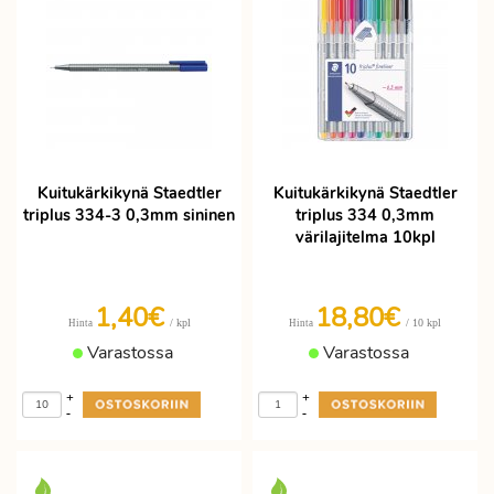
Kuitukärkikynä Staedtler
Kuitukärkikynä Staedtler
triplus 334-3 0,3mm sininen
triplus 334 0,3mm
värilajitelma 10kpl
1,40€
18,80€
/ kpl
/ 10 kpl
Hinta
Hinta
Varastossa
Varastossa
+
+
-
-