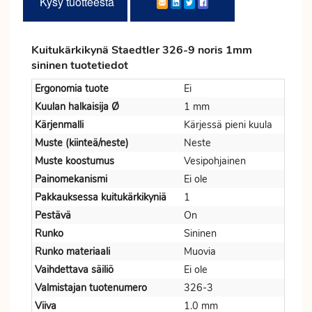
Kysy tuotteesta
Kuitukärkikynä Staedtler 326-9 noris 1mm
sininen tuotetiedot
Ergonomia tuote
Ei
Kuulan halkaisija Ø
1 mm
Kärjenmalli
Kärjessä pieni kuula
Muste (kiinteä/neste)
Neste
Muste koostumus
Vesipohjainen
Painomekanismi
Ei ole
Pakkauksessa kuitukärkikyniä
1
Pestävä
On
Runko
Sininen
Runko materiaali
Muovia
Vaihdettava säiliö
Ei ole
Valmistajan tuotenumero
326-3
Viiva
1.0 mm