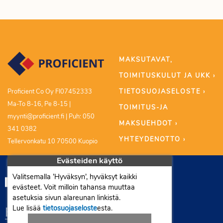
MAKSUTAVAT,
TOIMITUSKULUT JA UKK ›
TIETOSUOJASELOSTE ›
Proficient Co Oy FI07452333
Ma-To 8-16, Pe 8-15 |
TOIMITUS-JA
myynti@proficient.fi | Puh: 050
MAKSUEHDOT ›
341 0382
YHTEYDENOTTO ›
Tellervonkatu 10 70500 Kuopio
Evästeiden käyttö
Valitsemalla ’Hyväksyn’, hyväksyt kaikki
evästeet. Voit milloin tahansa muuttaa
asetuksia sivun alareunan linkistä.
Lue lisää
tietosuojaseloste
esta.