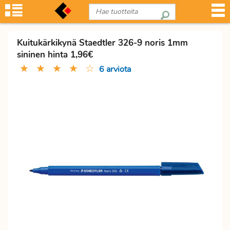
Kuitukärkikynä Staedtler 326-9 noris 1mm
sininen hinta 1,96€
★
★
★
★
☆
6 arviota