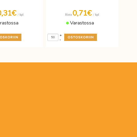
0,31€
0,71€
/ kpl
/ kpl
Hinta
rastossa
Varastossa
+
-