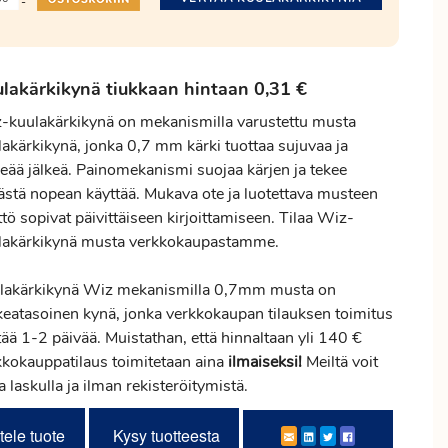
-
lakärkikynä tiukkaan hintaan 0,31 €
-kuulakärkikynä on mekanismilla varustettu musta
lakärkikynä, jonka 0,7 mm kärki tuottaa sujuvaa ja
keää jälkeä. Painomekanismi suojaa kärjen ja tekee
ästä nopean käyttää. Mukava ote ja luotettava musteen
tö sopivat päivittäiseen kirjoittamiseen. Tilaa Wiz-
lakärkikynä musta verkkokaupastamme.
lakärkikynä Wiz mekanismilla 0,7mm musta on
keatasoinen kynä, jonka verkkokaupan tilauksen
toimitus
ää 1-2 päivää. Muistathan, että hinnaltaan yli 140 €
kkokauppatilaus toimitetaan aina
ilmaiseksi!
Meiltä voit
ta laskulla ja ilman rekisteröitymistä.
tele tuote
Kysy tuotteesta