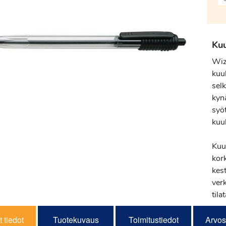
Kuu
Wiz
kuu
sel
kyn
syöt
kuu
Kuu
kor
kest
ver
tila
 tiedot
Tuotekuvaus
Toimitustiedot
Arvos