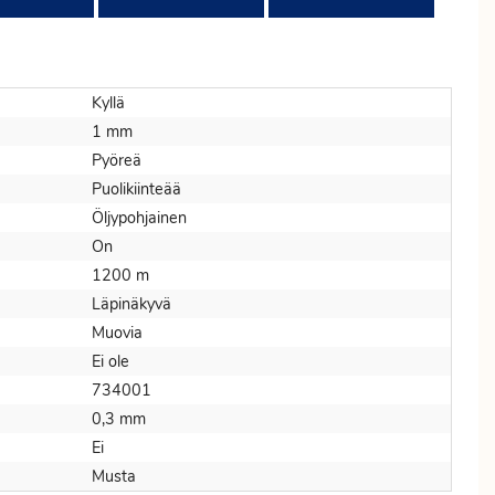
Kyllä
1 mm
Pyöreä
Puolikiinteää
Öljypohjainen
On
1200 m
Läpinäkyvä
Muovia
Ei ole
734001
0,3 mm
Ei
Musta