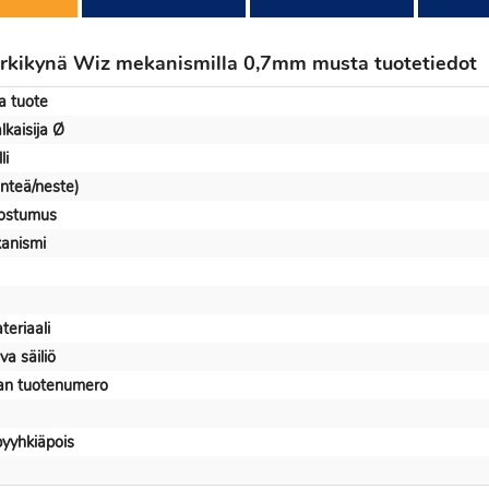
rkikynä Wiz mekanismilla 0,7mm musta tuotetiedot
a tuote
lkaisija Ø
li
inteä/neste)
ostumus
anismi
eriaali
va säiliö
jan tuotenumero
yyhkiäpois