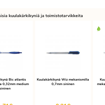
sia kuulakärkikyniä ja toimistotarvikkeita
kynä Bic atlantis
Kuulakärkikynä Wiz mekanismilla
Kuu
la 0,32mm medium
0,7mm sininen
meka
sininen