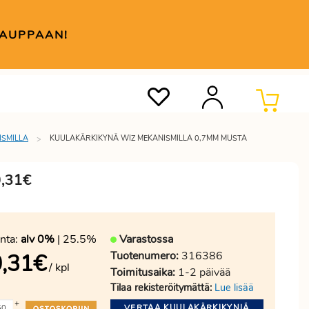
KAUPPAAN!
ISMILLA
KUULAKÄRKIKYNÄ WIZ MEKANISMILLA 0,7MM MUSTA
0,31€
nta:
alv 0%
| 25.5%
Varastossa
Tuotenumero:
316386
,31
€
/ kpl
Toimitusaika:
1-2 päivää
Tilaa rekisteröitymättä:
Lue lisää
+
VERTAA KUULAKÄRKIKYNIÄ