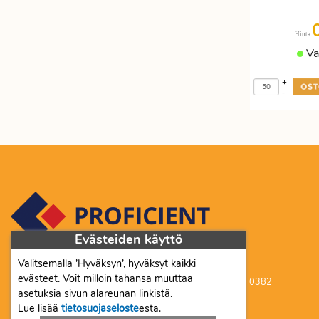
Hinta
Va
+
-
Evästeiden käyttö
Valitsemalla ’Hyväksyn’, hyväksyt kaikki
Proficient Co Oy FI07452333
evästeet. Voit milloin tahansa muuttaa
Ma-To 8-16, Pe 8-15 | myynti@proficient.fi | Puh: 050 341 0382
asetuksia sivun alareunan linkistä.
Tellervonkatu 10 70500 Kuopio
Lue lisää
tietosuojaseloste
esta.