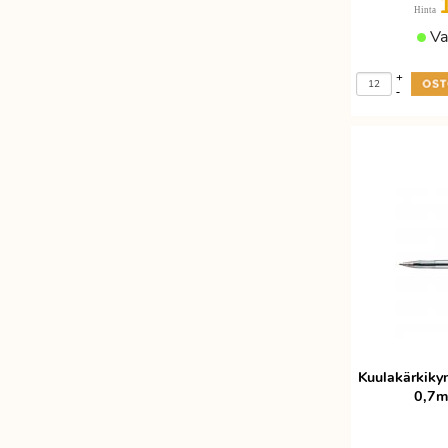
Hinta
Etätyöhön
Värinauhat
Va
Työkalut
+
-
Kuulakärkiky
0,7m