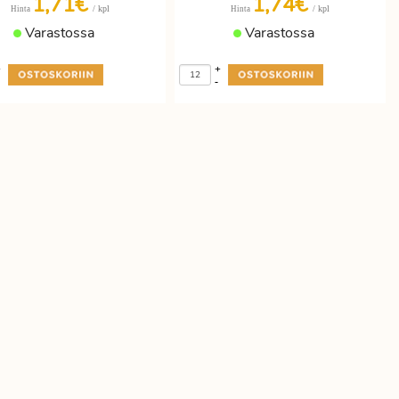
1,71€
1,74€
/ kpl
/ kpl
Hinta
Hinta
Varastossa
Varastossa
+
+
-