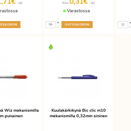
1,71€
0,31€
/ kpl
/ kpl
Hinta
rastossa
Varastossa
+
-
-
nä Wiz mekanismilla
Kuulakärkikynä Bic clic m10
m punainen
mekanismilla 0,32mm sininen