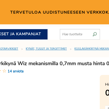
TERVETULOA UUDISTUNEESEEN VERKKO
KSET JA KAMPANJAT
TOTARVIKKEET
KYNÄT, TUSSIT JA TEROITTIMET
KUULAKÄRKIKYNÄ MEKAN
rkikynä Wiz mekanismilla 0,7mm musta hinta 
★
☆
14 arviota
Hi
0