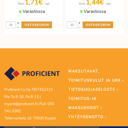
1,71€
1,44€
/ kpl
/ kpl
Hinta
Hinta
Varastossa
Varastossa
+
+
-
-
MAKSUTAVAT,
TOIMITUSKULUT JA UKK ›
TIETOSUOJASELOSTE ›
Proficient Co Oy FI07452333
Ma-To 8-16, Pe 8-15 |
TOIMITUS-JA
myynti@proficient.fi | Puh: 050
MAKSUEHDOT ›
341 0382
YHTEYDENOTTO ›
Tellervonkatu 10 70500 Kuopio