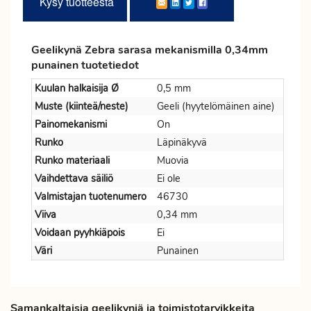
Kysy tuotteesta
Geelikynä Zebra sarasa mekanismilla 0,34mm
punainen tuotetiedot
Kuulan halkaisija Ø
0,5 mm
Muste (kiinteä/neste)
Geeli (hyytelömäinen aine)
Painomekanismi
On
Runko
Läpinäkyvä
Runko materiaali
Muovia
Vaihdettava säiliö
Ei ole
Valmistajan tuotenumero
46730
Viiva
0,34 mm
Voidaan pyyhkiäpois
Ei
Väri
Punainen
Samankaltaisia geelikyniä ja toimistotarvikkeita