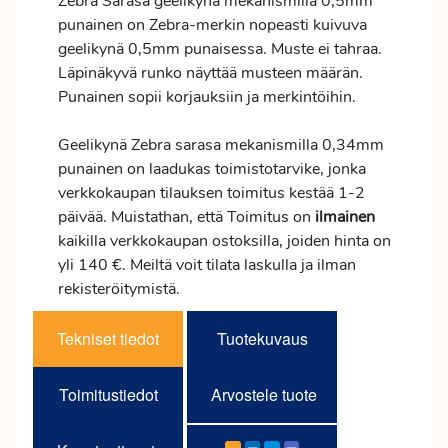
Zebra Sarasa geelikynä mekanismilla 0,5mm
punainen on Zebra-merkin nopeasti kuivuva
geelikynä 0,5mm punaisessa. Muste ei tahraa.
Läpinäkyvä runko näyttää musteen määrän.
Punainen sopii korjauksiin ja merkintöihin.
Geelikynä Zebra sarasa mekanismilla 0,34mm
punainen on laadukas toimistotarvike, jonka
verkkokaupan tilauksen
toimitus
kestää 1-2
päivää. Muistathan, että Toimitus on
ilmainen
kaikilla verkkokaupan ostoksilla, joiden hinta on
yli 140 €. Meiltä voit tilata laskulla ja ilman
rekisteröitymistä.
Tekniset tiedot
Tuotekuvaus
Toimitustiedot
Arvostele tuote