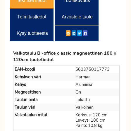
Tekniset tiedot
Tuotekuvaus
Toimitustiedot
Arvostele tuote
Kysy tuotteesta
Valkotaulu Bi-office classic magneettinen 180 x
120cm tuotetiedot
EAN-koodi
5603750117773
Kehyksen väri
Harmaa
Kehys
Alumiinia
Magneettinen
On
Taulun pinta
Lakattu
Taulun väri
Valkoinen
Valkotaulun mitat
Korkeus: 120 cm
Leveys: 180 cm
Paino: 10.8 kg