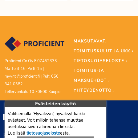
MAKSUTAVAT,
TOIMITUSKULUT JA UKK ›
TIETOSUOJASELOSTE ›
Proficient Co Oy FI07452333
Ma-To 8-16, Pe 8-15 |
TOIMITUS-JA
myynti@proficient.fi | Puh: 050
MAKSUEHDOT ›
341 0382
YHTEYDENOTTO ›
Tellervonkatu 10 70500 Kuopio
Evästeiden käyttö
Valitsemalla ’Hyväksyn’, hyväksyt kaikki
evästeet. Voit milloin tahansa muuttaa
asetuksia sivun alareunan linkistä.
Lue lisää
tietosuojaseloste
esta.