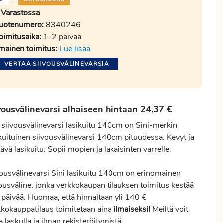
-
Varastossa
uotenumero:
8340246
oimitusaika:
1-2 päivää
lmainen toimitus:
Lue lisää
VERTAA SIIVOUSVÄLINEVARSIA
vousvälinevarsi alhaiseen hintaan 24,37 €
i siivousvälinevarsi lasikuitu 140cm on Sini-merkin
ikuituinen siivousvälinevarsi 140cm pituudessa. Kevyt ja
ävä lasikuitu. Sopii mopien ja lakaisinten varrelle.
vousvälinevarsi Sini lasikuitu 140cm on erinomainen
vousväline, jonka verkkokaupan tilauksen
toimitus
kestää
 päivää. Huomaa, että hinnaltaan yli 140 €
kkokauppatilaus toimitetaan aina
ilmaiseksi!
Meiltä voit
ta laskulla ja ilman rekisteröitymistä.