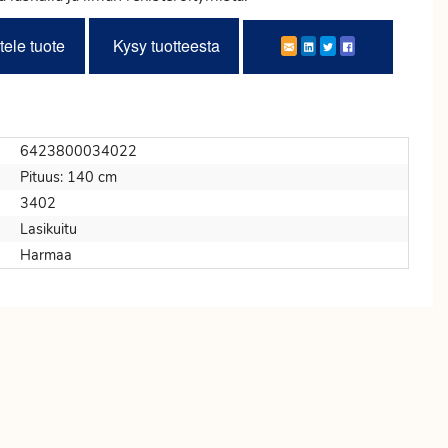
tele tuote
Kysy tuotteesta
6423800034022
Pituus: 140 cm
3402
Lasikuitu
Harmaa