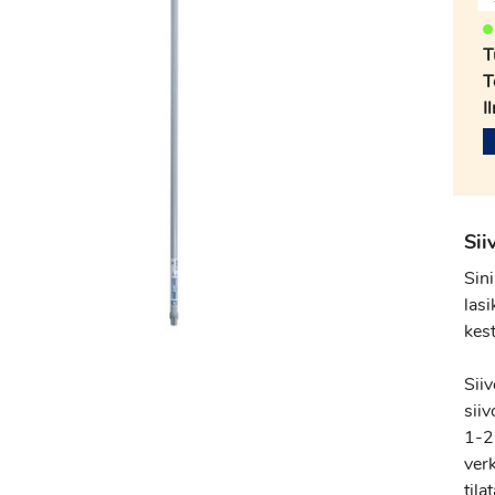
T
T
I
Sii
Sin
las
kest
Sii
sii
1-2
ver
tila