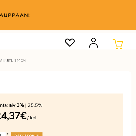
KAUPPAAN!
ASIKUITU 140CM
nta:
alv 0%
| 25.5%
24,37
€
/ kpl
+