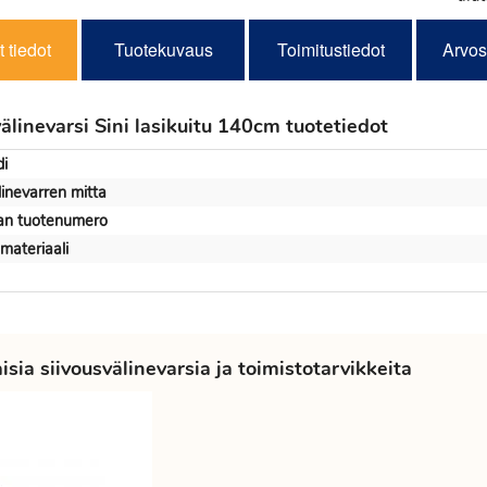
 tiedot
Tuotekuvaus
Toimitustiedot
Arvos
älinevarsi Sini lasikuitu 140cm tuotetiedot
i
linevarren mitta
jan tuotenumero
materiaali
sia siivousvälinevarsia ja toimistotarvikkeita