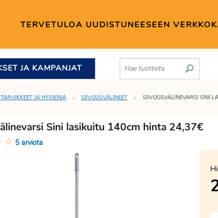
TERVETULOA UUDISTUNEESEEN VERKKO
KSET JA KAMPANJAT
STARVIKKEET JA HYGIENIA
SIIVOUSVÄLINEET
SIIVOUSVÄLINEVARSI SINI L
älinevarsi Sini lasikuitu 140cm hinta 24,37€
☆
☆
5 arviota
Hi