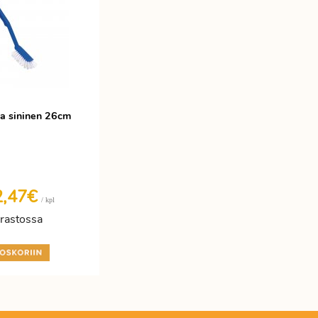
ja sininen 26cm
2,47€
/ kpl
rastossa