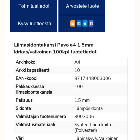
Toimitustiedot
Arvostele tuote
Kysy tuotteesta
Liimasidontakansi Pavo a4 1,5mm
kirkas/valkoinen 100kpl tuotetiedot
Arkinkoko
A4
Arkki kapasiteetti
10
EAN-koodi
8717448003006
Pakkauksessa
100
liimasidontakansia
Paksuus
1.5 mm
Sidonta
Lämpösidonta
Valmistajan tuotenumero
8003006
Valmistusmateriaali
Synteettinen kuitu
(Polyesteri)
Väri
Läpinäkyvä, Valkoinen