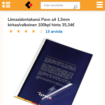
Liimasidontakansi Pavo a4 1,5mm
kirkas/valkoinen 100kpl hinta 35,34€
★
★
★
★
☆
15 arviota