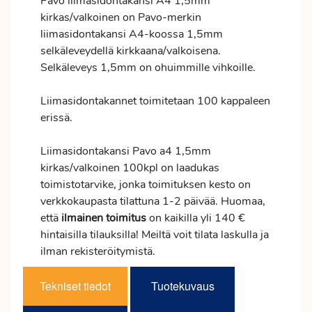
Pavo liimasidontakansi A4 1,5mm
kirkas/valkoinen on Pavo-merkin
liimasidontakansi A4-koossa 1,5mm
selkäleveydellä kirkkaana/valkoisena.
Selkäleveys 1,5mm on ohuimmille vihkoille.
Liimasidontakannet toimitetaan 100 kappaleen
erissä.
Liimasidontakansi Pavo a4 1,5mm
kirkas/valkoinen 100kpl on laadukas
toimistotarvike, jonka toimituksen kesto on
verkkokaupasta tilattuna 1-2 päivää. Huomaa,
että
ilmainen
toimitus
on kaikilla yli 140 €
hintaisilla tilauksilla! Meiltä voit tilata laskulla ja
ilman rekisteröitymistä.
Tekniset tiedot
Tuotekuvaus