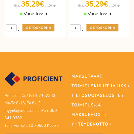
35,29€
35,29€
/ 100 kpl
/ 100 kpl
Hinta
Hinta
Varastossa
Varastossa
+
+
-
-
MAKSUTAVAT,
TOIMITUSKULUT JA UKK ›
TIETOSUOJASELOSTE ›
Proficient Co Oy FI07452333
Ma-To 8-16, Pe 8-15 |
TOIMITUS-JA
myynti@proficient.fi | Puh: 050
MAKSUEHDOT ›
341 0382
YHTEYDENOTTO ›
Tellervonkatu 10 70500 Kuopio