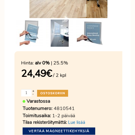
Hinta:
alv 0%
| 25.5%
24,49
€
/ 2 kpl
+
-
Varastossa
Tuotenumero:
4810541
Toimitusaika:
1-2 päivää
Tilaa rekisteröitymättä:
Lue lisää
VERTAA MAGNEETTIKEHYKSIÄ