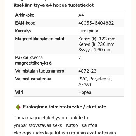
itsekiinnittyvä a4 hopea tuotetiedot
Arkinkoko
A4
EAN-koodi
4005546404882
Kiinnitys
Liimapinta
Magneettikehyksen mitat
Kehys (k): 323 mm
Kehys (l): 236 mm
Syvyys: 1.60 mm
Pakkauksessa
2
magneettikehyksiä
Valmistajan tuotenumero
4872-23
Valmistusmateriaali
PVC, Polyeteeni ,
Akryyli
Väri
Hopea
Ekologinen toimistotarvike / ekotuote
Tämä magneettikehys on luokiteltu
ympäristöystävälliseksi. Katso lisäinfoa
ekologisuudesta ja tutustu muihin ekotuotteisiin