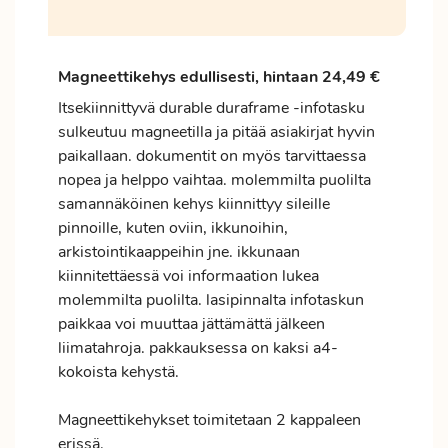
Magneettikehys edullisesti, hintaan 24,49 €
Itsekiinnittyvä durable duraframe -infotasku
sulkeutuu magneetilla ja pitää asiakirjat hyvin
paikallaan. dokumentit on myös tarvittaessa
nopea ja helppo vaihtaa. molemmilta puolilta
samannäköinen kehys kiinnittyy sileille
pinnoille, kuten oviin, ikkunoihin,
arkistointikaappeihin jne. ikkunaan
kiinnitettäessä voi informaation lukea
molemmilta puolilta. lasipinnalta infotaskun
paikkaa voi muuttaa jättämättä jälkeen
liimatahroja. pakkauksessa on kaksi a4-
kokoista kehystä.
Magneettikehykset toimitetaan 2 kappaleen
erissä.