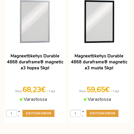
Magneettikehys Durable
Magneettikehys Durable
4868 duraframe® magnetic
4868 duraframe® magnetic
a3 hopea 5kpl
a3 musta 5kpl
68,23€
59,65€
/ 5 kpl
/ 5 kpl
Hinta
Hinta
Varastossa
Varastossa
+
+
-
-