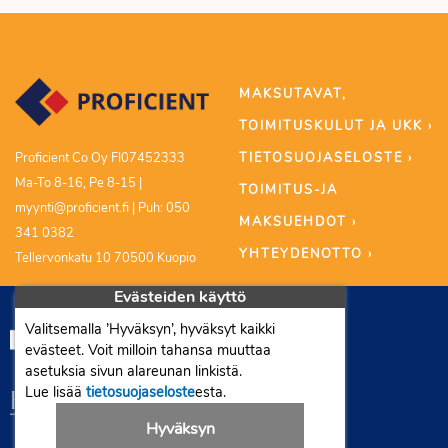
MAKSUTAVAT,
TOIMITUSKULUT JA UKK ›
TIETOSUOJASELOSTE ›
Proficient Co Oy FI07452333
Ma-To 8-16, Pe 8-15 |
TOIMITUS-JA
myynti@proficient.fi | Puh: 050
MAKSUEHDOT ›
341 0382
YHTEYDENOTTO ›
Tellervonkatu 10 70500 Kuopio
Evästeiden käyttö
Valitsemalla ’Hyväksyn’, hyväksyt kaikki
evästeet. Voit milloin tahansa muuttaa
asetuksia sivun alareunan linkistä.
Lue lisää
tietosuojaseloste
esta.
Hyväksyn