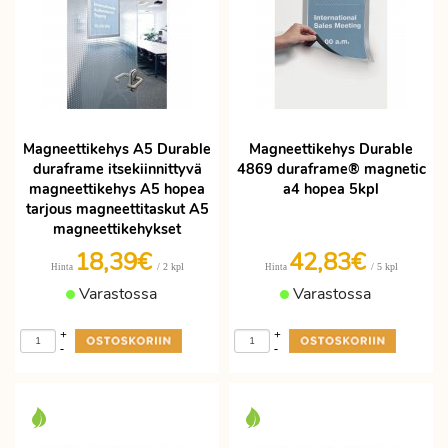
Magneettikehys A5 Durable
Magneettikehys Durable
duraframe itsekiinnittyvä
4869 duraframe® magnetic
magneettikehys A5 hopea
a4 hopea 5kpl
tarjous magneettitaskut A5
magneettikehykset
18,39€
42,83€
/ 2 kpl
/ 5 kpl
Hinta
Hinta
Varastossa
Varastossa
+
+
-
-