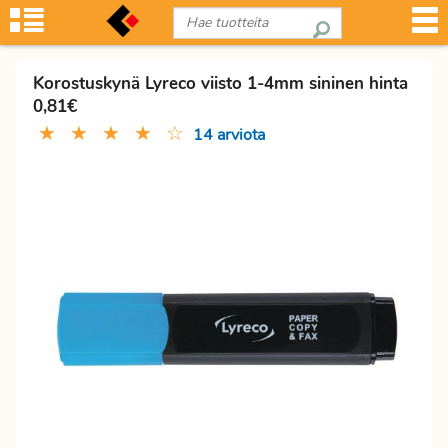
Korostuskynä Lyreco viisto 1-4mm sininen hinta
0,81€
★
★
★
★
☆
14 arviota