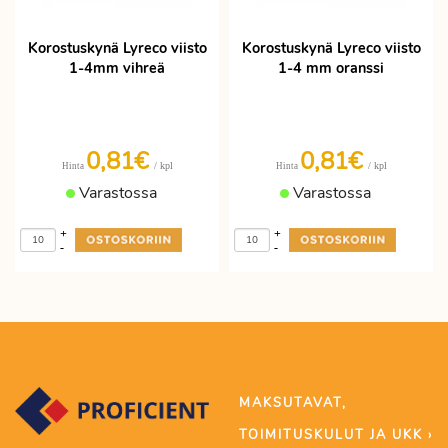
Korostuskynä Lyreco viisto
Korostuskynä Lyreco viisto
1-4mm vihreä
1-4 mm oranssi
0,81€
0,81€
/ kpl
/ kpl
Hinta
Hinta
Varastossa
Varastossa
+
+
-
-
MAKSUTAVAT,
TOIMITUSKULUT JA UKK ›