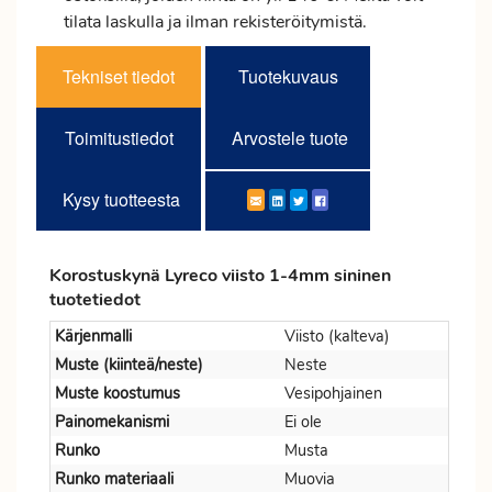
tilata laskulla ja ilman rekisteröitymistä.
Tekniset tiedot
Tuotekuvaus
Toimitustiedot
Arvostele tuote
Kysy tuotteesta
Korostuskynä Lyreco viisto 1-4mm sininen
tuotetiedot
Kärjenmalli
Viisto (kalteva)
Muste (kiinteä/neste)
Neste
Muste koostumus
Vesipohjainen
Painomekanismi
Ei ole
Runko
Musta
Runko materiaali
Muovia