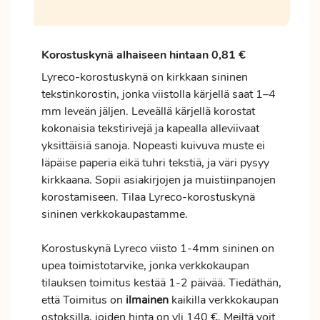
Korostuskynä alhaiseen hintaan 0,81 €
Lyreco-korostuskynä on kirkkaan sininen
tekstinkorostin, jonka viistolla kärjellä saat 1–4
mm leveän jäljen. Leveällä kärjellä korostat
kokonaisia tekstirivejä ja kapealla alleviivaat
yksittäisiä sanoja. Nopeasti kuivuva muste ei
läpäise paperia eikä tuhri tekstiä, ja väri pysyy
kirkkaana. Sopii asiakirjojen ja muistiinpanojen
korostamiseen. Tilaa Lyreco-korostuskynä
sininen verkkokaupastamme.
Korostuskynä Lyreco viisto 1-4mm sininen on
upea toimistotarvike, jonka verkkokaupan
tilauksen
toimitus
kestää 1-2 päivää. Tiedäthän,
että Toimitus on
ilmainen
kaikilla verkkokaupan
ostoksilla, joiden hinta on yli 140 €. Meiltä voit