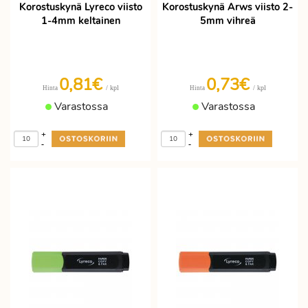
Korostuskynä Lyreco viisto
Korostuskynä Arws viisto 2-
1-4mm keltainen
5mm vihreä
0,81€
0,73€
/ kpl
/ kpl
Hinta
Hinta
Varastossa
Varastossa
+
+
-
-