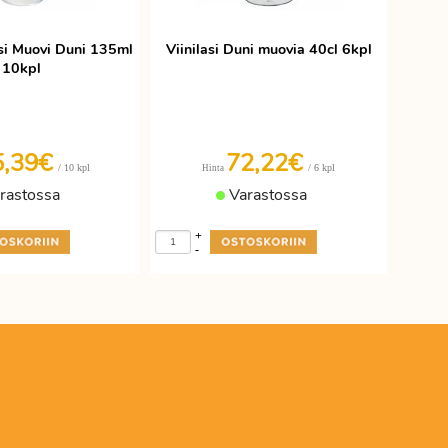
i Muovi Duni 135ml
Viinilasi Duni muovia 40cl 6kpl
10kpl
5,39€
72,22€
/ 10 kpl
/ 6 kpl
Hinta
rastossa
Varastossa
+
-