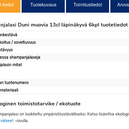
 tiedot
Tuotekuvaus
Toimitustiedot
Arvos
jalasi Duni muovia 13cl läpinäkyvä 6kpl tuotetiedot
nkestävä
koitus / soveltuvuus
stävyys
essa shampanjalaseja
alasin mitat
jan tuotenumero
materiaali
oginen toimistotarvike / ekotuote
anjalasi on luokiteltu ympäristöystävälliseksi. Katso lisäinfoa ekolog
rvikkeet
-sivulla.