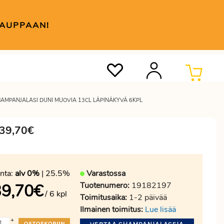
KAUPPAAN!
AMPANJALASI DUNI MUOVIA 13CL LÄPINÄKYVÄ 6KPL
 39,70€
nta:
alv 0%
| 25.5%
Varastossa
Tuotenumero:
19182197
39,70
€
/ 6 kpl
Toimitusaika:
1-2 päivää
Ilmainen toimitus:
Lue lisää
+