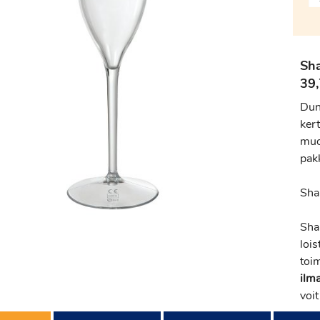
Sh
39,
Dun
ker
muo
pakk
Sha
Sha
loi
toi
ilm
voit