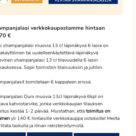
VERTAA SHAMPANJALASEJA
-
ampanjalasi verkkokaupastamme hintaan
70 €
i shampanjalasi muovia 13 cl läpinäkyvä 6 lasia on
takäyttöinen tai uudelleenkäytettävä läpinäkyvä
vinen shampanjalasi 13 cl tilavuudella 6 lasin
auksessa. Sopii toimiston tilaisuuksiin ja juhliin.
mpanjalasit toimitetaan 6 kappaleen erissä.
mpanjalasi Duni muovia 13cl läpinäkyvä 6kpl on
stava kahviotarvike, jonka verkkokaupan tilauksen
mitus
kestää 1-2 päivää. Muistathan, että
toimitus
on
ainen
yli 140 € hintaisille verkkokauppa ostoksille! Meiltä
 tilata laskulla ja ilman rekisteröitymistä.