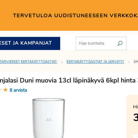
TERVETULOA UUDISTUNEESEEN VERKKO
KSET JA KAMPANJAT
TARVIKKEET KERTAKÄYTTÖASTIAT
KERTAKÄYTTÖASTIAT JA SERVETIT
SH
jalasi Duni muovia 13cl läpinäkyvä 6kpl hinta
★
★
8 arviota
Hi