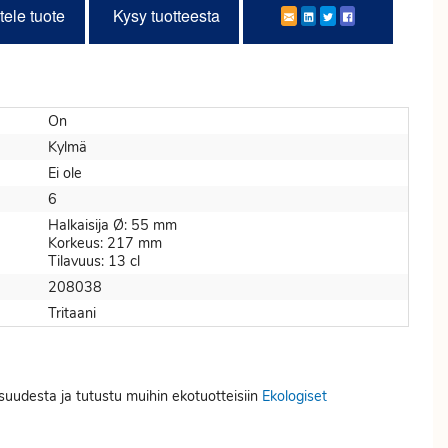
tele tuote
Kysy tuotteesta
On
Kylmä
Ei ole
6
Halkaisija Ø: 55 mm
Korkeus: 217 mm
Tilavuus: 13 cl
208038
Tritaani
isuudesta ja tutustu muihin ekotuotteisiin
Ekologiset