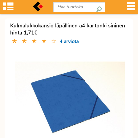
Kulmalukkokansio läpällinen a4 kartonki sininen
hinta 1,71€
★
★
★
★
☆
4 arviota