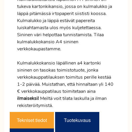
tukeva kartonkikansio, jossa on kulmalukko ja
läppä pitämässä irtopaperit siististi koossa.
Kulmalukko ja läppä estävät papereita
luiskahtamasta ulos myös kuljetettaessa.
Sininen väri helpottaa tunnistamista. Tilaa
kulmalukkokansio A4 sininen
verkkokaupastamme.
Kulmalukkokansio läpällinen a4 kartonki
sininen on tasokas toimistotuote, jonka
verkkokauppatilauksen
toimitus
perille kestää
1-2 päivää. Muistathan, että hinnaltaan yli 140
€ verkkokauppatilaus toimitetaan aina
ilmaiseksi!
Meiltä voit tilata laskulla ja ilman
rekisteröitymistä.
Tekniset tiedot
Tuotekuvaus