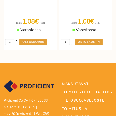
1,08€
1,08€
/ kpl
/ kpl
Hinta
Hinta
Varastossa
Varastossa
+
+
-
-
MAKSUTAVAT,
TOIMITUSKULUT JA UKK ›
TIETOSUOJASELOSTE ›
Proficient Co Oy FI07452333
Ma-To 8-16, Pe 8-15 |
TOIMITUS-JA
myynti@proficient.fi | Puh: 050