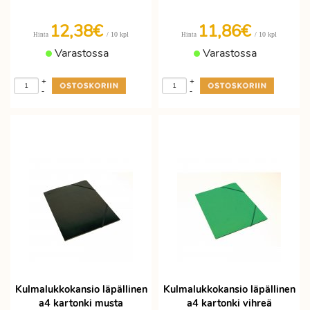
12,38€
11,86€
/ 10 kpl
/ 10 kpl
Hinta
Hinta
Varastossa
Varastossa
+
+
-
-
Kulmalukkokansio läpällinen
Kulmalukkokansio läpällinen
a4 kartonki musta
a4 kartonki vihreä