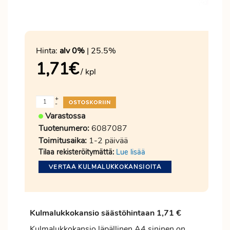
Hinta:
alv 0%
| 25.5%
1,71
€
/ kpl
+
-
Varastossa
Tuotenumero:
6087087
Toimitusaika:
1-2 päivää
Tilaa rekisteröitymättä:
Lue lisää
VERTAA KULMALUKKOKANSIOITA
Kulmalukkokansio säästöhintaan 1,71 €
Kulmalukkokansio läpällinen A4 sininen on