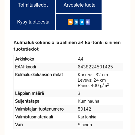
Toimitustiedot
Arvostele tuote
Kysy tuotteesta
Kulmalukkokansio läpällinen a4 kartonki sininen
tuotetiedot
Arkinkoko
A4
EAN-koodi
6438224501425
Kulmalukkokansion mitat
Korkeus: 32 cm
Leveys: 24 cm
2
Paino: 400 g/m
Läppien määrä
3
Suljentatapa
Kuminauha
Valmistajan tuotenumero
50142
Valmistusmateriaali
Kartonkia
Väri
Sininen