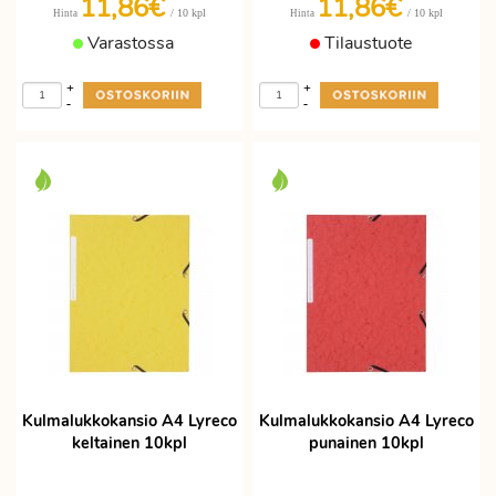
11,86€
11,86€
/ 10 kpl
/ 10 kpl
Hinta
Hinta
Varastossa
Tilaustuote
+
+
-
-
Kulmalukkokansio A4 Lyreco
Kulmalukkokansio A4 Lyreco
keltainen 10kpl
punainen 10kpl