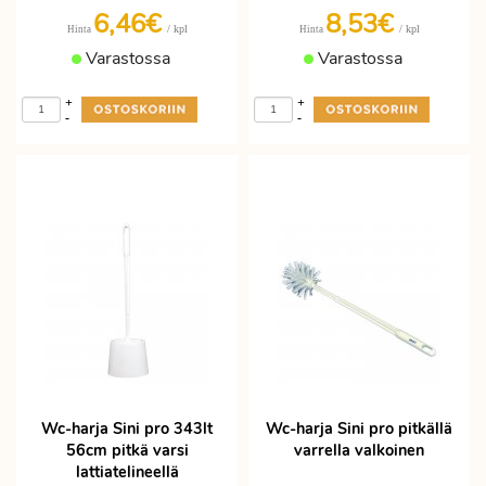
6,46€
8,53€
/ kpl
/ kpl
Hinta
Hinta
Varastossa
Varastossa
+
+
-
-
Wc-harja Sini pro 343lt
Wc-harja Sini pro pitkällä
56cm pitkä varsi
varrella valkoinen
lattiatelineellä