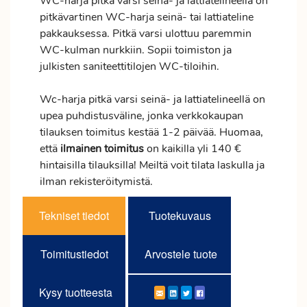
WC-harja pitkä varsi seinä- ja lattiatelineellä on
pitkävartinen WC-harja seinä- tai lattiateline
pakkauksessa. Pitkä varsi ulottuu paremmin
WC-kulman nurkkiin. Sopii toimiston ja
julkisten saniteettitilojen WC-tiloihin.
Wc-harja pitkä varsi seinä- ja lattiatelineellä on
upea puhdistusväline, jonka verkkokaupan
tilauksen
toimitus
kestää 1-2 päivää. Huomaa,
että
ilmainen
toimitus
on kaikilla yli 140 €
hintaisilla tilauksilla! Meiltä voit tilata laskulla ja
ilman rekisteröitymistä.
Tekniset tiedot
Tuotekuvaus
Toimitustiedot
Arvostele tuote
Kysy tuotteesta