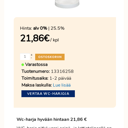
Hinta:
alv 0%
| 25.5%
21,86
€
/ kpl
+
-
Varastossa
Tuotenumero:
13316258
Toimitusaika:
1-2 päivää
Maksa laskulla:
Lue lisää
VERTAA WC-HARJOJA
Wc-harja hyvään hintaan 21,86 €