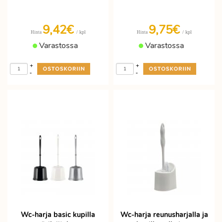
9,42€
9,75€
/ kpl
/ kpl
Hinta
Hinta
Varastossa
Varastossa
+
+
-
-
Wc-harja basic kupilla
Wc-harja reunusharjalla ja