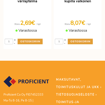
värilajitelma
kupilla valkoinen
2,69€
8,07€
/ kpl
/ kpl
Hinta
Hinta
Varastossa
Varastossa
+
+
-
-
MAKSUTAVAT,
TOIMITUSKULUT JA UKK ›
TIETOSUOJASELOSTE ›
Proficient Co Oy FI07452333
Ma-To 8-16, Pe 8-15 |
TOIMITUS-JA