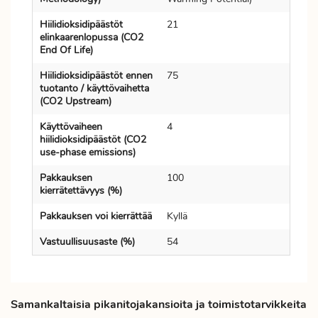
Hiilidioksidipäästöt
21
elinkaarenlopussa (CO2
End Of Life)
Hiilidioksidipäästöt ennen
75
tuotanto / käyttövaihetta
(CO2 Upstream)
Käyttövaiheen
4
hiilidioksidipäästöt (CO2
use-phase emissions)
Pakkauksen
100
kierrätettävyys (%)
Pakkauksen voi kierrättää
Kyllä
Vastuullisuusaste (%)
54
Samankaltaisia pikanitojakansioita ja toimistotarvikkeita