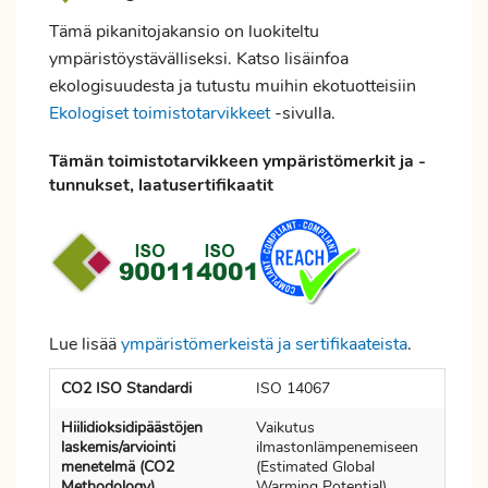
Tämä pikanitojakansio on luokiteltu
ympäristöystävälliseksi. Katso lisäinfoa
ekologisuudesta ja tutustu muihin ekotuotteisiin
Ekologiset toimistotarvikkeet
-sivulla.
Tämän toimistotarvikkeen ympäristömerkit ja -
tunnukset, laatusertifikaatit
Lue lisää
ympäristömerkeistä ja sertifikaateista
.
CO2 ISO Standardi
ISO 14067
Hiilidioksidipäästöjen
Vaikutus
laskemis/arviointi
ilmastonlämpenemiseen
menetelmä (CO2
(Estimated Global
Methodology)
Warming Potential)