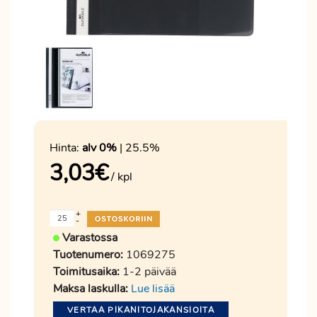
Hinta:
alv 0%
| 25.5%
3,03
€
/ kpl
+
-
Varastossa
Tuotenumero:
1069275
Toimitusaika:
1-2 päivää
Maksa laskulla:
Lue lisää
VERTAA PIKANITOJAKANSIOITA