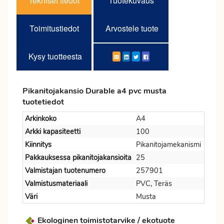
Tekniset tiedot
Tuotekuvaus
Toimitustiedot
Arvostele tuote
Kysy tuotteesta
Pikanitojakansio Durable a4 pvc musta
tuotetiedot
Arkinkoko
A4
Arkki kapasiteetti
100
Kiinnitys
Pikanitojamekanismi
Pakkauksessa pikanitojakansioita
25
Valmistajan tuotenumero
257901
Valmistusmateriaali
PVC, Teräs
Väri
Musta
Ekologinen toimistotarvike / ekotuote