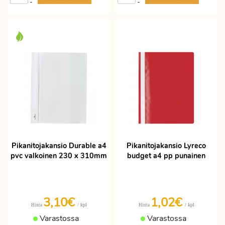
-
-
Pikanitojakansio Durable a4
Pikanitojakansio Lyreco
pvc valkoinen 230 x 310mm
budget a4 pp punainen
3,10€
1,02€
/ kpl
/ kpl
Hinta
Hinta
Varastossa
Varastossa