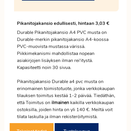
Pikanitojakansio edullisesti, hintaan 3,03 €
Durable Pikanitojakansio A4 PVC musta on
Durable-merkin pikanitojakansio A4-koossa
PVC-muovista mustassa värissä.
Piikkimekanismi mahdollistaa nopean
asiakirjojen lisäyksen ilman rei'itystä.
Kapasiteetti noin 30 sivua.
Pikanitojakansio Durable a4 pvc musta on
erinomainen toimistotuote, jonka verkkokaupan
tilauksen
toimitus
kestää 1-2 päivää. Tiedäthän,
että Toimitus on
ilmainen
kaikilla verkkokaupan
ostoksilla, joiden hinta on yli 140 €. Meiltä voit
tilata laskulla ja ilman rekisteröitymistä.