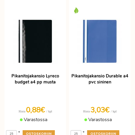
Pikanitojakansio Lyreco
Pikanitojakansio Durable a4
budget a4 pp musta
pvc sininen
0,88€
3,03€
/ kpl
/ kpl
Hinta
Hinta
Varastossa
Varastossa
+
+