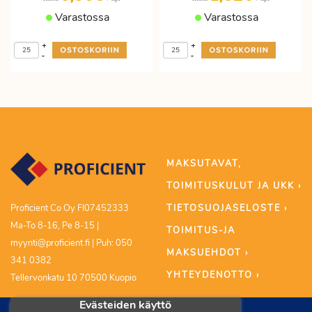
Varastossa
Varastossa
+
+
-
-
MAKSUTAVAT,
TOIMITUSKULUT JA UKK ›
TIETOSUOJASELOSTE ›
Proficient Co Oy FI07452333
Ma-To 8-16, Pe 8-15 |
TOIMITUS-JA
myynti@proficient.fi | Puh: 050
MAKSUEHDOT ›
341 0382
YHTEYDENOTTO ›
Tellervonkatu 10 70500 Kuopio
Evästeiden käyttö